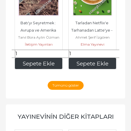
Batı'yı Seyretmek : 
Tarladan Netflix'e 
Yata
eni 
Avrupa ve Amerika 
Tarhanadan Latte'ye - 
Tanıl Bora Aylin Özman
Ahmet Şerif İzgören
Seyahatnameleri -         
Toprağın Hikâyesi -         
İletişim Yayınları
Kadir Dede
Elma Yayınevi
N
2022
2026
229
,40
233
,60
e
Sepete Ekle
Sepete Ekle
Tümünü göster
YAYINEVININ DIĞER KITAPLARI