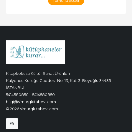
Tümünü göster
Kitapkokusu Kültür Sanat Ürünleri
Kalyoncu Kulluğu Caddesi, No: 13, Kat: 3, Beyoğlu 34435
İSTANBUL
5414580850
5414580850
bilgi@simurgkitabevi.com
© 2026 simurgkitabevi.com