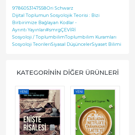
9786053147558
Ori Schwarz
Dijital Toplumun Sosyolojik Teorisi : Bizi
Birbirimize Bağlayan Kodlar -
Ayrıntı Yayınları
#smrgÇEVİRİ
Sosyoloji / Toplumbilim
Toplumbilim Kuramları
Sosyoloji Teorileri
Siyasal Düşünceler
Siyaset Bilimi
KATEGORININ DIĞER ÜRÜNLERI
YENI
YENI
YE