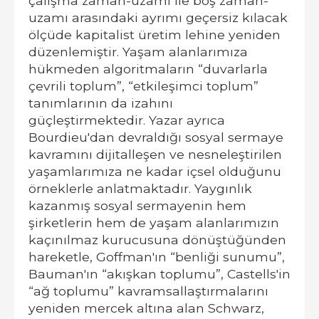
çalışma zaman-uzamı ile boş zaman-
uzamı arasındaki ayrımı geçersiz kılacak
ölçüde kapitalist üretim lehine yeniden
düzenlemiştir. Yaşam alanlarımıza
hükmeden algoritmaların “duvarlarla
çevrili toplum”, “etkileşimci toplum”
tanımlarının da izahını
güçleştirmektedir. Yazar ayrıca
Bourdieu'dan devraldığı sosyal sermaye
kavramını dijitalleşen ve nesneleştirilen
yaşamlarımıza ne kadar içsel olduğunu
örneklerle anlatmaktadır. Yaygınlık
kazanmış sosyal sermayenin hem
şirketlerin hem de yaşam alanlarımızın
kaçınılmaz kurucusuna dönüştüğünden
hareketle, Goffman'ın “benliği sunumu”,
Bauman'ın “akışkan toplumu”, Castells'in
“ağ toplumu” kavramsallaştırmalarını
yeniden mercek altına alan Schwarz,