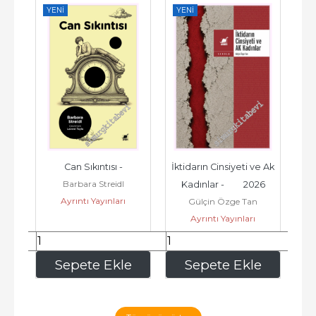
YENI
YENI
ş 
Can Sıkıntısı -
İktidarın Cinsiyeti ve Ak 
Barbara Streidl
Kadınlar -         2026
Ayrıntı Yayınları
Gülçin Özge Tan
Ayrıntı Yayınları
112
,50
322
,50
e
Sepete Ekle
Sepete Ekle