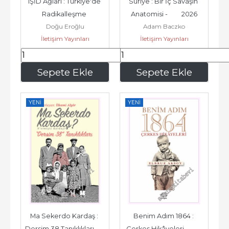
IŞİD Ağları : Türkiye'de 
Suriye : Bir İç Savaşın 
Radikalleşme 
Anatomisi -         2026
Doğu Eroğlu
Adam Baczko
Örgütleme Lojistik -         
İletişim Yayınları
İletişim Yayınları
2026
525
,40
403
,30
Sepete Ekle
Sepete Ekle
YENI
YENI
Ma Sekerdo Kardaş : 
Benim Adım 1864 : 
Dersim 38 Tanıklıkları -         
Çerkes Hikâyeleri -         