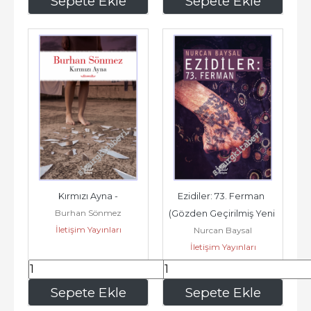
Sepete Ekle
Sepete Ekle
Kırmızı Ayna -
Ezidiler: 73. Ferman  
Burhan Sönmez
(Gözden Geçirilmiş Yeni 
İletişim Yayınları
Nurcan Baysal
Basım) -
İletişim Yayınları
218
,30
344
,35
Sepete Ekle
Sepete Ekle