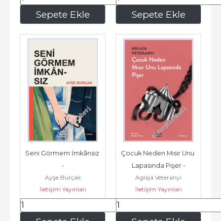
300
,00
284
,90
Sepete Ekle
Sepete Ekle
Seni Görmem İmkânsız 
Çocuk Neden Mısır Unu 
-
Lapasında Pişer -
Ayşe Burçak
Aglaja Veteranyi
İletişim Yayınları
İletişim Yayınları
281
,20
251
,60