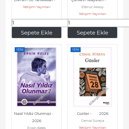
İletişim Yayınları
Elbruz Aksoy
2018
2022
İletişim Yayınları
240
,50
318
,20
Sepete Ekle
Sepete Ekle
YENI
YENI
Nasıl Yıldız Olunmaz -         
Günler -         2026
Cemal Süreya
2026
İletişim Yayınları
Ergin Keleş