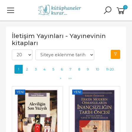
0
İletişim Yayınları - Yayınevinin
kitapları
1
2
3
4
5
6
7
8
9
10
11-20
»
»»
YENI
YENI