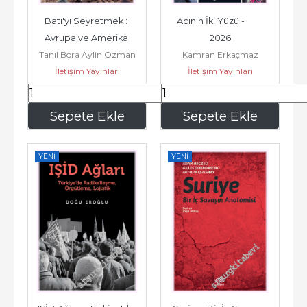
Batı'yı Seyretmek : 
Acının İki Yüzü -         
Avrupa ve Amerika 
2026
Tanıl Bora Aylin Özman
Kamran Erkaçmaz
Seyahatnameleri -         
İletişim Yayınları
Kadir Dede
İletişim Yayınları
2022
229
,40
262
,70
Sepete Ekle
Sepete Ekle
YENI
YENI