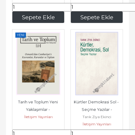
103
,60
88
,80
Sepete Ekle
Sepete Ekle
YENI
Tarih ve Toplum Yeni 
Kürtler Demokrasi Sol - 
Yaklaşımlar - 
Seçme Yazılar -
İletişim Yayınları
Tarık Ziya Ekinci
Osmanlı'dan 
İletişim Yayınları
Cumhuriyet'e 
Kavramlar...