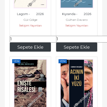
Lagom -         2026
Kıyısında -         2026
Gül Gölge
Gülhan Davarcı
İletişim Yayınları
İletişim Yayınları
259
,00
229
,40
Sepete Ekle
Sepete Ekle
YENI
YENI