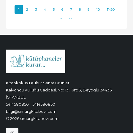
1
2
3
4
5
6
7
8
9
10
11-20
»
»»
Kitapkokusu Kültür Sanat Ürünleri
Kalyoncu Kulluğu Caddesi, No: 13, Kat: 3, Beyoğlu 34435
İSTANBUL
5414580850
5414580850
bilgi@simurgkitabevi.com
© 2026 simurgkitabevi.com