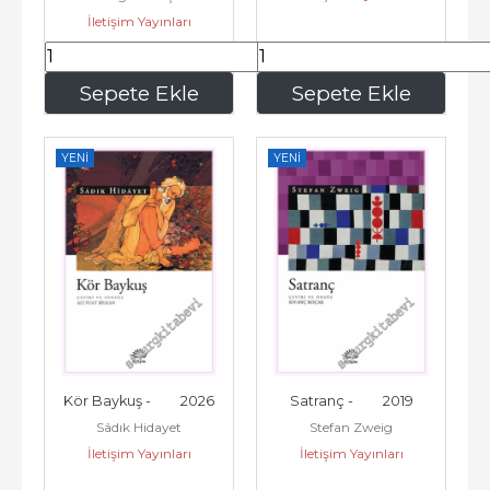
İletişim Yayınları
233
,10
629
,00
Sepete Ekle
Sepete Ekle
YENI
YENI
Kör Baykuş -         2026
Satranç -         2019
Sâdık Hidayet
Stefan Zweig
İletişim Yayınları
İletişim Yayınları