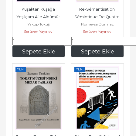
Kuşaktan Kuşağa 
Re-Sémantisation 
Yeşilçam Aile Albümü : 
Sémiotique De Quatre 
Yakup Tokuş
Rumeysa Durmaz
Türk Sinemasında 
Places Publiques Entre 
Serüven Yayınevi
Serüven Yayınevi
Akraba Olan...
Paris Et...
263
,90
100
,10
Sepete Ekle
Sepete Ekle
YENI
YENI