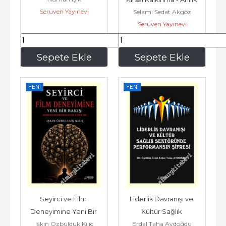
Serüven Yayınevi
Selami Sedat Akgöz
Modelinin (EKAM) -...
Serüven Yayınevi
154
,70
131
,95
Sepete Ekle
Sepete Ekle
YENI
YENI
Seyirci ve Film 
Liderlik Davranışı ve 
Deneyimine Yeni Bir 
Kültür Sağlık 
Işkın Özbulduk Kılıç
Erdal Taha Aydoğdu
Bakış: 
Sektöründe 