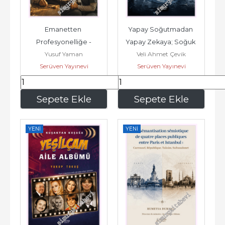
Emanetten 
Yapay Soğutmadan 
Profesyonelliğe -
Yapay Zekaya; Soğuk 
Yusuf Yaman
Veli Ahmet Çevik
Zincir Lojistiğinin Tarihi 
Serüven Yayınevi
Serüven Yayınevi
ve...
136
,50
109
,20
Sepete Ekle
Sepete Ekle
YENI
YENI