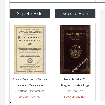
245
,70
507
,00
Sepete Ekle
Sepete Ekle
Kuzey Karadeniz Bozkır 
Hazar Kitabı : Bir 
Halkları :  Onogurlar 
Kağanın Yahudiliği 
Agathas Skholastikos
Yehuda Hale
Kutrigurlar Utigurlar...
Tercihi -
Serüven Yayınevi
Serüven Yayınevi