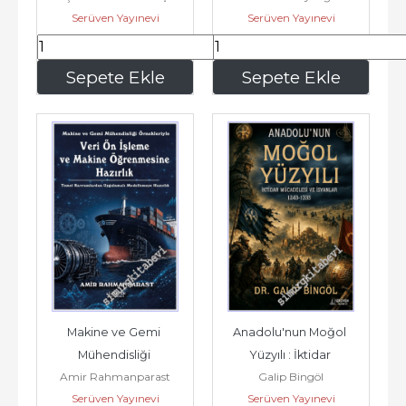
Serüven Yayınevi
Serüven Yayınevi
Nörofenomenolojik 
Performansın Şifresi -
Yöntem -
295
,75
195
,65
Sepete Ekle
Sepete Ekle
Makine ve Gemi 
Anadolu'nun Moğol 
Mühendisliği 
Yüzyılı : İktidar 
Amir Rahmanparast
Galip Bingöl
Örnekleriyle Veri Ön 
Mücadelesi ve İsyanlar 
Serüven Yayınevi
Serüven Yayınevi
İşleme ve Makine...
(1243-1335) -