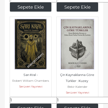
171
,60
166
,40
Sepete Ekle
Sepete Ekle
Sarı Kral -
Çin Kaynaklarına Göre 
Robert William Chambers
Türkler : Kuzey 
Serüven Yayınevi
Bekir Kalender
Barbarları Kavramı ve 
Serüven Yayınevi
Dokuz Resmi...
296
,40
160
,80