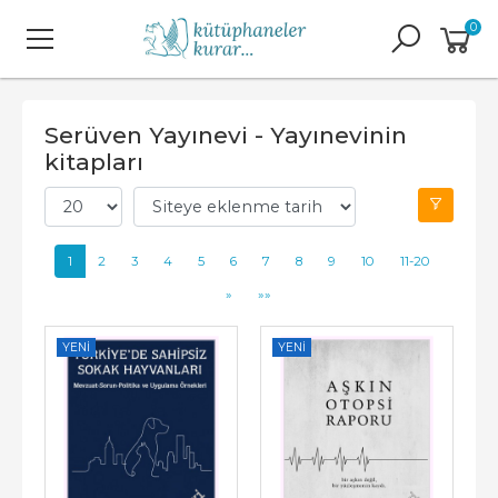
0
Serüven Yayınevi - Yayınevinin
kitapları
1
2
3
4
5
6
7
8
9
10
11-20
»
»»
YENI
YENI