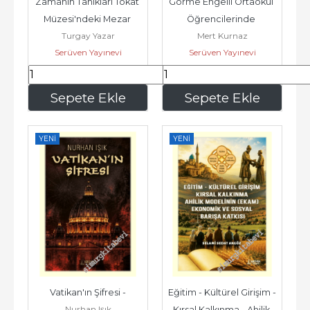
Zamanın Tanıkları Tokat 
Görme Engelli Ortaokul 
Müzesi'ndeki Mezar 
Öğrencilerinde 
Turgay Yazar
Mert Kurnaz
Taşları -
Uyarlanmış Beden 
Serüven Yayınevi
Serüven Yayınevi
Eğitimi ve Spor...
614
,25
122
,85
Sepete Ekle
Sepete Ekle
YENI
YENI
Vatikan'ın Şifresi -
Eğitim - Kültürel Girişim - 
Nurhan Işık
Kırsal Kalkınma - Ahilik 