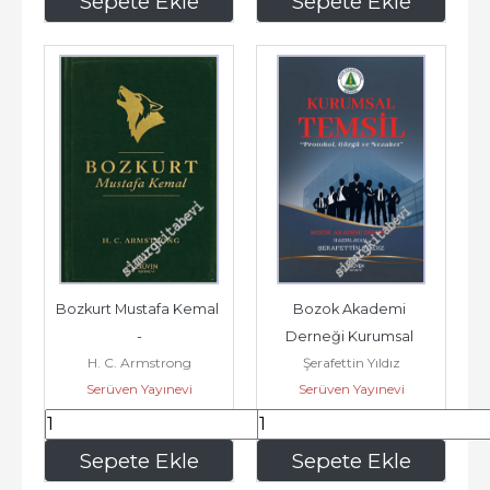
Sepete Ekle
Sepete Ekle
Bozkurt Mustafa Kemal 
Bozok Akademi 
-
Derneği Kurumsal 
H. C. Armstrong
Şerafettin Yıldız
Temsil : Protokol Görgü 
Serüven Yayınevi
Serüven Yayınevi
ve Nezaket -
405
,60
127
,40
Sepete Ekle
Sepete Ekle