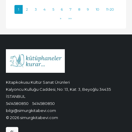
1
2
3
4
5
6
7
8
9
10
11-20
»
»»
Kitapkokusu Kültür Sanat Ürünleri
Kalyoncu Kulluğu Caddesi, No: 13, Kat: 3, Beyoğlu 34435
İSTANBUL
5414580850
5414580850
bilgi@simurgkitabevi.com
© 2026 simurgkitabevi.com