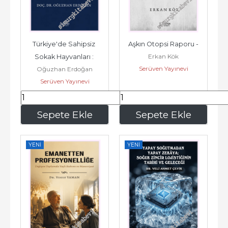
Türkiye'de Sahipsiz 
Aşkın Otopsi Raporu -
Erkan Kök
Sokak Hayvanları : 
Serüven Yayınevi
Oğuzhan Erdoğan
Mevzuat - Sorun - 
Serüven Yayınevi
Politika ve...
323
,05
150
,15
Sepete Ekle
Sepete Ekle
YENI
YENI