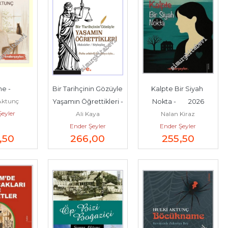
ne -
Bir Tarihçinin Gözüyle 
Kalpte Bir Siyah 
Aktunç
Yaşamın Öğrettikleri - 
Nokta -        2026
Şeyler
Ali Kaya
Nalan Kiraz
Makaleler Söyleşiler -
Ender Şeyler
Ender Şeyler
,50
266
,00
255
,50