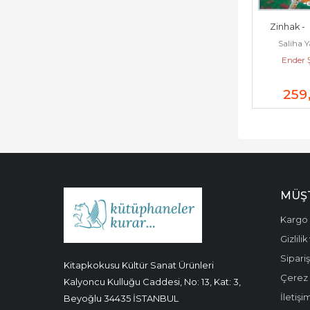
Zinhak -  
Saliha 
Ender 
259
MÜŞT
Kargo 
Gizlili
Sipariş
Kitapkokusu Kültür Sanat Ürünleri
Çerez P
Kalyoncu Kulluğu Caddesi, No: 13, Kat: 3,
İletişi
Beyoğlu 34435 İSTANBUL