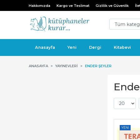
Hakkımızda
Kargo ve Teslimat
Gizlilik ve Güvenlik
İle
Anasayfa
Yeni
Dergi
Kitabevi
ANASAYFA
YAYINEVLERI
ENDER ŞEYLER
Ender
YENI