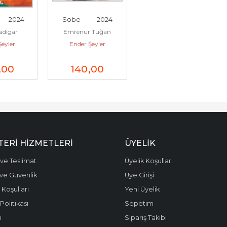
      2024
Sobe -        2024
Yadigar
Emrenur Tuğan
Şeyler
Ender Şeyler
,00
140
,00
ERI HIZMETLERI
ÜYELIK
ve Teslimat
Üyelik Koşulları
k ve Güvenlik
Üye Girişi
 Koşulları
Yeni Üyelik
olitikası
Sepetim
m
Sipariş Takibi