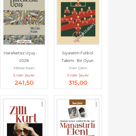
Hareketsiz Uçuş -        
Siyasetin Futbol 
2026
Takımı : Bir Oyun 
Melike Kaan
İnan Çetin
Felsefesi -        2025
Ender Şeyler
Ender Şeyler
241
,50
315
,00