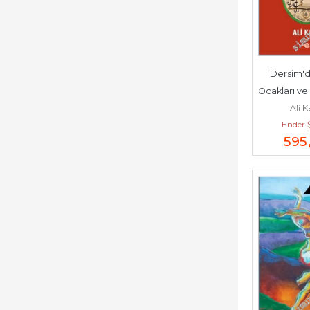
Dersim'de
Ocakları ve 
Ali 
-      
Ender 
595