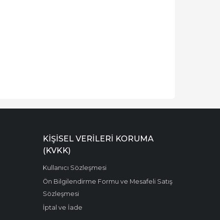
KIŞISEL VERILERI KORUMA
(KVKK)
Kullanıcı Sözleşmesi
Ön Bilgilendirme Formu ve Mesafeli Satış
Sözleşmesi
İptal ve İade