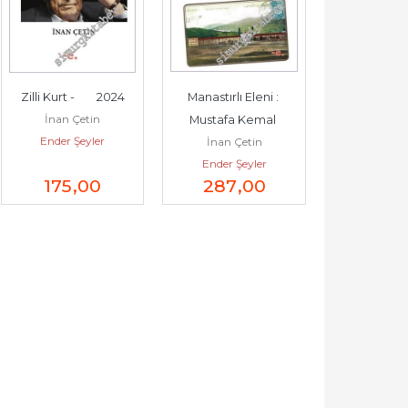
Zilli Kurt -        2024
Manastırlı Eleni : 
İnan Çetin
Mustafa Kemal 
Ender Şeyler
İnan Çetin
Atatürk'ün İlk Aşkı -        
Ender Şeyler
2024
175
,00
287
,00