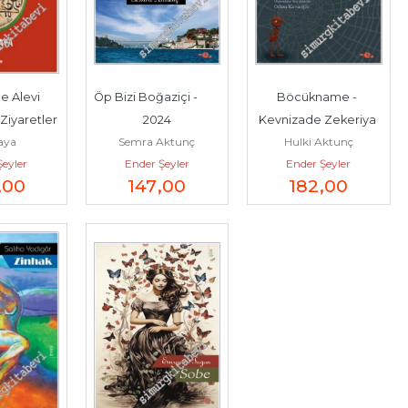
 Alevi 
Öp Bizi Boğaziçi -        
Böcükname - 
Ziyaretler 
2024
Kevnizade Zekeriya 
Kaya
Semra Aktunç
Hulki Aktunç
  2025
Bey -        2024
Şeyler
Ender Şeyler
Ender Şeyler
,00
147
,00
182
,00