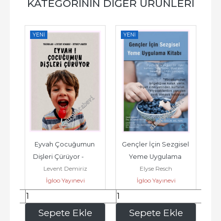
KATEGORININ DIĞER ÜRÜNLERI
YENI
YENI
YE
Eyvah Çocuğumun 
Gençler İçin Sezgisel 
Dişleri Çürüyor -         
Yeme Uygulama 
Levent Demiriz
Elyse Resch
n 
2026
Kitabı -         2025
İgloo Yayınevi
İgloo Yayınevi
.
270
,00
405
,00
e
Sepete Ekle
Sepete Ekle