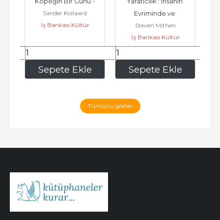
ı : 
Köpeğin Bir Günü -
Yaratıcılık : İnsanın 
Sander Kollaard
 -
Evriminde ve 
İş Bankası Kültür
Steven Mithen
J
Tarihöncesinde -
Yayınları
İş Bankası Kültür
Yayınları
210
,00
315
,00
e
Sepete Ekle
Sepete Ekle
Tümünü göster