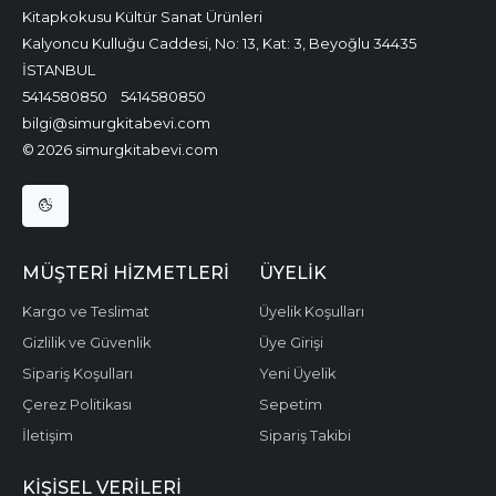
Kitapkokusu Kültür Sanat Ürünleri
Kalyoncu Kulluğu Caddesi, No: 13, Kat: 3, Beyoğlu 34435
İSTANBUL
5414580850
5414580850
bilgi@simurgkitabevi.com
© 2026 simurgkitabevi.com
MÜŞTERI HIZMETLERI
ÜYELIK
Kargo ve Teslimat
Üyelik Koşulları
Gizlilik ve Güvenlik
Üye Girişi
Sipariş Koşulları
Yeni Üyelik
Çerez Politikası
Sepetim
İletişim
Sipariş Takibi
KIŞISEL VERILERI