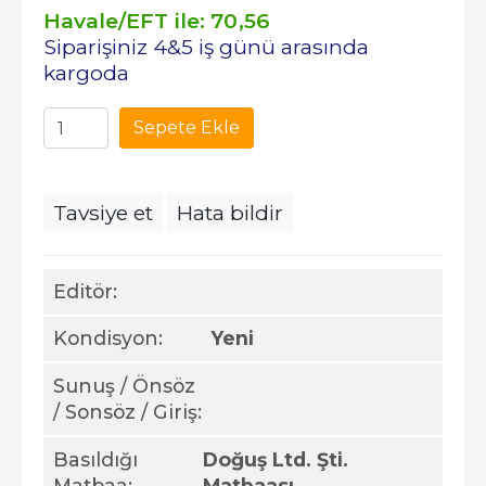
Havale/EFT ile:
70
,56
Siparişiniz 4&5 iş günü arasında
kargoda
Sepete Ekle
Tavsiye et
Hata bildir
Editör:
Kondisyon:
Yeni
Sunuş / Önsöz
/ Sonsöz / Giriş:
Basıldığı
Doğuş Ltd. Şti.
Matbaa:
Matbaası