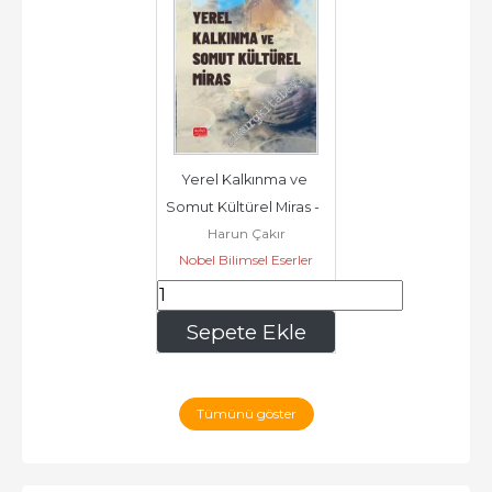
Yerel Kalkınma ve 
Somut Kültürel Miras -        
Harun Çakır
2025
Nobel Bilimsel Eserler
200
,60
Sepete Ekle
Tümünü göster