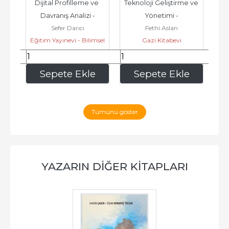
im 
Dijital Profilleme ve 
Teknoloji Geliştirme ve 
Dij
Davranış Analizi -
Yönetimi -
Sefer Darıcı
Fethi Aslan
Ma
Sü
vi
Eğitim Yayınevi - Bilimsel
Gazi Kitabevi
Eserler
337
,50
212
,50
e
Sepete Ekle
Sepete Ekle
Tümünü göster
YAZARIN DIĞER KITAPLARI