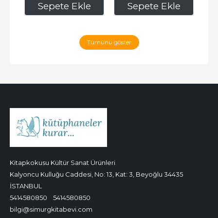
240
,00
280
,00
e
Sepete Ekle
Sepete Ekle
Tümünü göster
Kitapkokusu Kültür Sanat Ürünleri
Kalyoncu Kulluğu Caddesi, No: 13, Kat: 3, Beyoğlu 34435
İSTANBUL
5414580850
5414580850
bilgi@simurgkitabevi.com