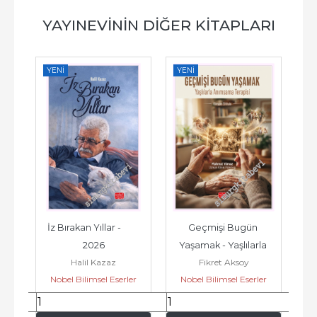
YAYINEVININ DIĞER KITAPLARI
YENI
YENI
YE
ve 
İz Bırakan Yıllar -         
Geçmişi Bugün 
6
2026
Yaşamak - Yaşlılarla 
Mo
Halil Kazaz
Fikret Aksoy
Anımsama Terapisi 
D
er
Nobel Bilimsel Eserler
Nobel Bilimsel Eserler
N
Klinisyen El Kitabı...