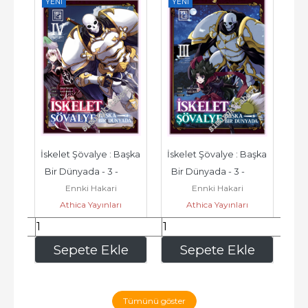
YENI
YENI
YE
 
İskelet Şövalye : Başka 
İskelet Şövalye : Başka 
İsk
6
Bir Dünyada - 3 -         
Bir Dünyada - 3 -         
Bir
Ennki Hakari
Ennki Hakari
2026
2025
ık
Athica Yayınları
Athica Yayınları
192
,00
192
,00
e
Sepete Ekle
Sepete Ekle
Tümünü göster