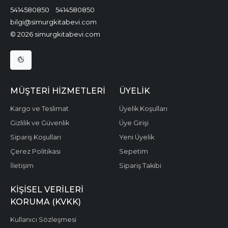
5414580850
5414580850
bilgi@simurgkitabevi.com
© 2026 simurgkitabevi.com
MÜŞTERI HIZMETLERI
ÜYELIK
Kargo ve Teslimat
Üyelik Koşulları
Gizlilik ve Güvenlik
Üye Girişi
Sipariş Koşulları
Yeni Üyelik
Çerez Politikası
Sepetim
İletişim
Sipariş Takibi
KIŞISEL VERILERI
KORUMA (KVKK)
Kullanıcı Sözleşmesi