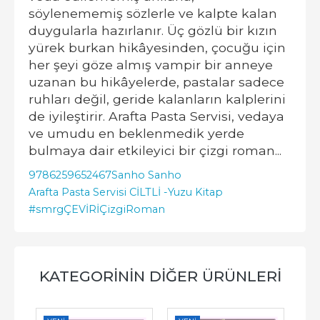
söylenememiş sözlerle ve kalpte kalan
duygularla hazırlanır. Üç gözlü bir kızın
yürek burkan hikâyesinden, çocuğu için
her şeyi göze almış vampir bir anneye
uzanan bu hikâyelerde, pastalar sadece
ruhları değil, geride kalanların kalplerini
de iyileştirir. Arafta Pasta Servisi, vedaya
ve umudu en beklenmedik yerde
bulmaya dair etkileyici bir çizgi roman...
9786259652467
Sanho Sanho
Arafta Pasta Servisi CİLTLİ -
Yuzu Kitap
#smrgÇEVİRİ
ÇizgiRoman
KATEGORININ DIĞER ÜRÜNLERI