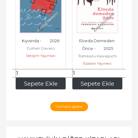
6
Kıyısında -         2026
Elveda Demeden 
Sa
Gülhan Davarcı
Önce -         2025
İletişim Yayınları
Toshikazu Kawaguchi
Et
Epsilon Yayınevi
229
,40
258
,75
e
Sepete Ekle
Sepete Ekle
Tümünü göster