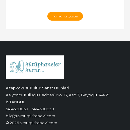
Tümünü göster
Kitapkokusu Kültür Sanat Ürünleri
Kalyoncu Kulluğu Caddesi, No: 13, Kat: 3, Beyoğlu 34435
İSTANBUL
5414580850
5414580850
bilgi@simurgkitabevi.com
© 2026 simurgkitabevi.com