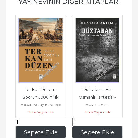
YAYINEVININ DIĞER KITAPLARI
Ter Kan Düzen : 
Düztaban - Bir 
Ça
Sporun 5000 Yıllık 
Osmanlı Fantezisi -
Volkan Koray Karatepe
Mustafa Akıllı
Tarihi -
Telos Yayıncılık
Telos Yayıncılık
336
,00
280
,00
e
Sepete Ekle
Sepete Ekle