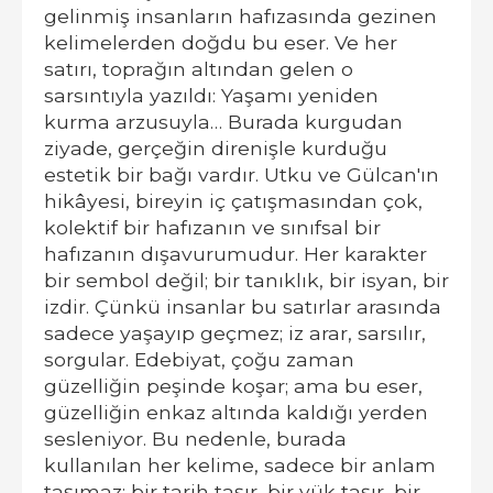
gelinmiş insanların hafızasında gezinen
kelimelerden doğdu bu eser. Ve her
satırı, toprağın altından gelen o
sarsıntıyla yazıldı: Yaşamı yeniden
kurma arzusuyla… Burada kurgudan
ziyade, gerçeğin direnişle kurduğu
estetik bir bağı vardır. Utku ve Gülcan'ın
hikâyesi, bireyin iç çatışmasından çok,
kolektif bir hafızanın ve sınıfsal bir
hafızanın dışavurumudur. Her karakter
bir sembol değil; bir tanıklık, bir isyan, bir
izdir. Çünkü insanlar bu satırlar arasında
sadece yaşayıp geçmez; iz arar, sarsılır,
sorgular. Edebiyat, çoğu zaman
güzelliğin peşinde koşar; ama bu eser,
güzelliğin enkaz altında kaldığı yerden
sesleniyor. Bu nedenle, burada
kullanılan her kelime, sadece bir anlam
taşımaz; bir tarih taşır, bir yük taşır, bir