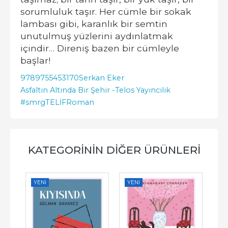
sorumluluk taşır. Her cümle bir sokak
lambası gibi, karanlık bir semtin
unutulmuş yüzlerini aydınlatmak
içindir… Direniş bazen bir cümleyle
başlar!
9789755453170
Serkan Eker
Asfaltın Altında Bir Şehir -
Telos Yayıncılık
#smrgTELİF
Roman
KATEGORININ DIĞER ÜRÜNLERI
YENI
YENI
YE