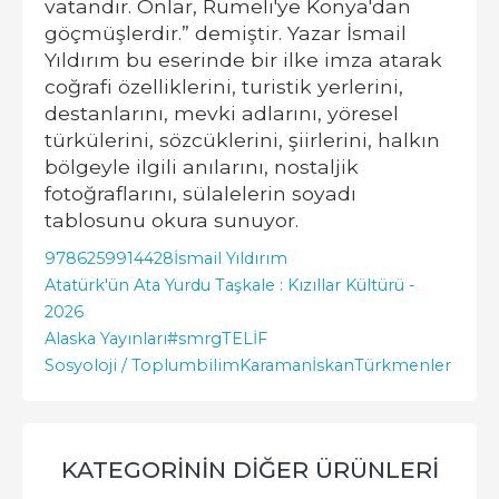
vatandır. Onlar, Rumeli'ye Konya'dan
göçmüşlerdir.” demiştir. Yazar İsmail
Yıldırım bu eserinde bir ilke imza atarak
coğrafi özelliklerini, turistik yerlerini,
destanlarını, mevki adlarını, yöresel
türkülerini, sözcüklerini, şiirlerini, halkın
bölgeyle ilgili anılarını, nostaljik
fotoğraflarını, sülalelerin soyadı
tablosunu okura sunuyor.
9786259914428
İsmail Yıldırım
Atatürk'ün Ata Yurdu Taşkale : Kızıllar Kültürü -
2026
Alaska Yayınları
#smrgTELİF
Sosyoloji / Toplumbilim
Karaman
İskan
Türkmenler
KATEGORININ DIĞER ÜRÜNLERI