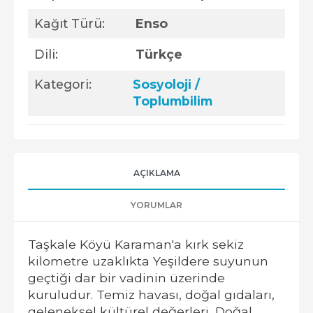
Kağıt Türü:
Enso
Dili:
Türkçe
Kategori:
Sosyoloji /
Toplumbilim
AÇIKLAMA
YORUMLAR
Taşkale Köyü Karaman'a kırk sekiz
kilometre uzaklıkta Yeşildere suyunun
geçtiği dar bir vadinin üzerinde
kuruludur. Temiz havası, doğal gıdaları,
geleneksel kültürel değerleri, Doğal