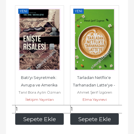
YENI
YENI
YE
Batı'yı Seyretmek : 
Tarladan Netflix'e 
Yata
eni 
Avrupa ve Amerika 
Tarhanadan Latte'ye - 
Tanıl Bora Aylin Özman
Ahmet Şerif İzgören
Seyahatnameleri -         
Toprağın Hikâyesi -         
İletişim Yayınları
Kadir Dede
Elma Yayınevi
N
2022
2026
229
,40
233
,60
e
Sepete Ekle
Sepete Ekle