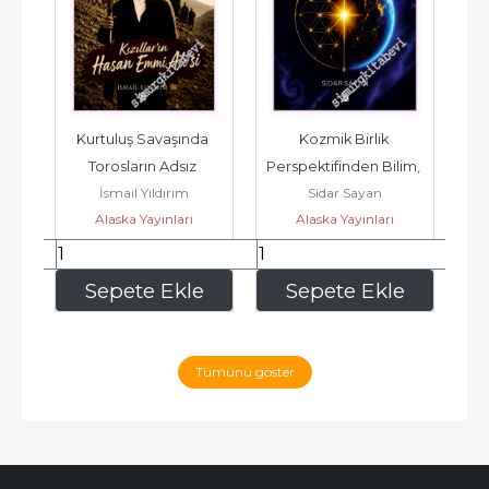
 
Kurtuluş Savaşında 
Kozmik Birlik 
Torosların Adsız 
Perspektifinden Bilim, 
Per
İsmail Yıldırım
Sidar Sayan
Kahramanı Kızıllar'ın 
Felsefe ve İnsanlık 2 -
Fe
Alaska Yayınları
Alaska Yayınları
 
Hasan Emmi...
217
,60
408
,00
e
Sepete Ekle
Sepete Ekle
Tümünü göster