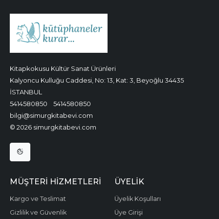
Kitapkokusu Kültür Sanat Ürünleri
Kalyoncu Kulluğu Caddesi, No: 13, Kat: 3, Beyoğlu 34435
İSTANBUL
5414580850
5414580850
bilgi@simurgkitabevi.com
© 2026 simurgkitabevi.com
MÜŞTERI HIZMETLERI
ÜYELIK
Kargo ve Teslimat
Üyelik Koşulları
Gizlilik ve Güvenlik
Üye Girişi