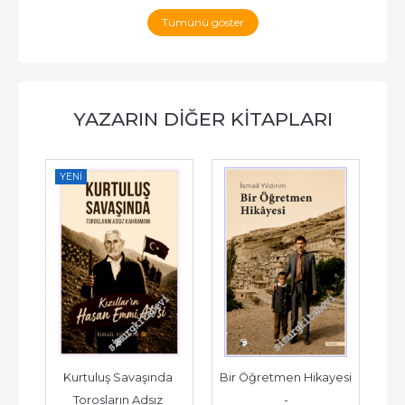
Tümünü göster
YAZARIN DIĞER KITAPLARI
YENI
 
Kurtuluş Savaşında 
Bir Öğretmen Hikayesi 
Torosların Adsız 
-