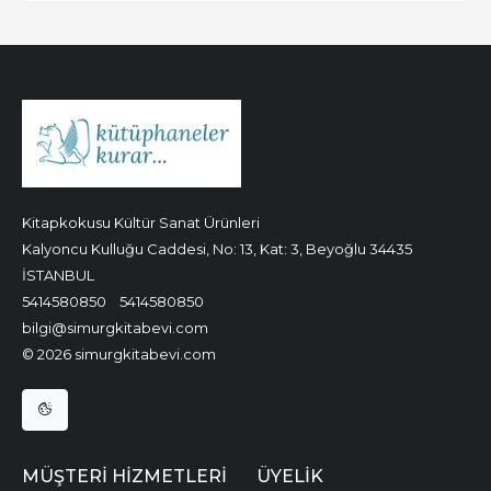
Kitapkokusu Kültür Sanat Ürünleri
Kalyoncu Kulluğu Caddesi, No: 13, Kat: 3, Beyoğlu 34435
İSTANBUL
5414580850
5414580850
bilgi@simurgkitabevi.com
© 2026 simurgkitabevi.com
MÜŞTERI HIZMETLERI
ÜYELIK