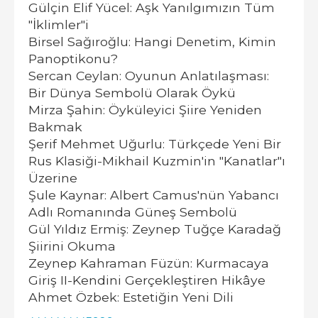
Gülçin Elif Yücel: Aşk Yanılgımızın Tüm
"İklimler"i
Birsel Sağıroğlu: Hangi Denetim, Kimin
Panoptikonu?
Sercan Ceylan: Oyunun Anlatılaşması:
Bir Dünya Sembolü Olarak Öykü
Mirza Şahin: Öyküleyici Şiire Yeniden
Bakmak
Şerif Mehmet Uğurlu: Türkçede Yeni Bir
Rus Klasiği-Mikhail Kuzmin'in "Kanatlar"ı
Üzerine
Şule Kaynar: Albert Camus'nün Yabancı
Adlı Romanında Güneş Sembolü
Gül Yıldız Ermiş: Zeynep Tuğçe Karadağ
Şiirini Okuma
Zeynep Kahraman Füzün: Kurmacaya
Giriş II-Kendini Gerçekleştiren Hikâye
Ahmet Özbek: Estetiğin Yeni Dili