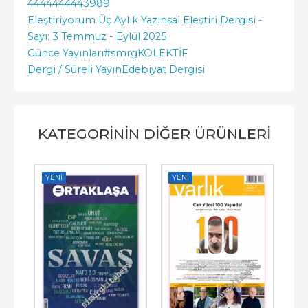
4444444443989
Eleştiriyorum Üç Aylık Yazınsal Eleştiri Dergisi -
Sayı: 3 Temmuz - Eylül 2025
Günce Yayınları
#smrgKOLEKTİF
Dergi / Süreli Yayın
Edebiyat Dergisi
KATEGORININ DIĞER ÜRÜNLERI
YENI
YENI
YE