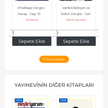
k 
Ortaklaşa Dergisi - 
Varlık Edebiyat ve 
Ta
Savaş - Sayı: 10        
Kültür Dergisi - Can 
Yazılama
Varlık Yayınları
 
2026
Yücel 100 Yaşında - 
Sayı: 1427...
105
,00
315
,00
e
Sepete Ekle
Sepete Ekle
Tümünü göster
YAYINEVININ DIĞER KITAPLARI
YENI
YENI
YE