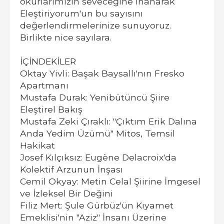
okurlarımızın seveceğine inanarak
Eleştiriyorum'un bu sayısını
değerlendirmelerinize sunuyoruz.
Birlikte nice sayılara.
İÇİNDEKİLER
Oktay Yivli: Başak Baysallı'nın Fresko
Apartmanı
Mustafa Durak: Yenibütüncü Şiire
Eleştirel Bakış
Mustafa Zeki Çıraklı: "Çıktım Erik Dalına
Anda Yedim Üzümü" Mitos, Temsil
Hakikat
Josef Kılçıksız: Eugène Delacroix'da
Kolektif Arzunun İnşası
Cemil Okyay: Metin Celal Şiirine İmgesel
ve İzleksel Bir Değini
Filiz Mert: Şule Gürbüz'ün Kıyamet
Emeklisi'nin "Aziz" İnsanı Üzerine