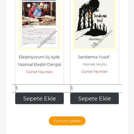
i -
Eleştiriyorum Üç Aylık 
Jandarma Yusuf -
K
Hikmet Mutlu
Yazınsal Eleştiri Dergisi 
Günce Yayınları
Günce Yayınları
R
- Umberto Eco - Sayı: 
7...
200
,00
320
,00
e
Sepete Ekle
Sepete Ekle
Tümünü göster