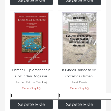
Sepete Ekle
Sepete Ekle
Osmanlı Diplomatlarının 
Kırklareli Babaeski ve 
Gözünden Boğazlar 
Kofçaz'da Osmanlı 
Fazilet Fatma Yeşilbaş
Fırat Deniz
Meselesi -        2025
Dönemi Mezar Taşları 
Gece Kitaplığı
Gece Kitaplığı
ve...
222
,95
232
,05
Sepete Ekle
Sepete Ekle