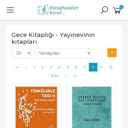
0
Gece Kitaplığı - Yayınevinin
kitapları
««
«
1
2
3
4
5
6
7
8
9
10
11-20
»
»»