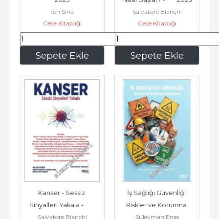
İbn Sina
Salvatore Bianchi
Gece Kitaplığı
Gece Kitaplığı
178
,75
156
,00
Sepete Ekle
Sepete Ekle
Kanser - Sessiz 
İş Sağlığı Güvenliği 
Sinyalleri Yakala -        
Riskler ve Korunma 
Salvatore Bianchi
Süleyman Enes
2025
Yöntemleri -        2025