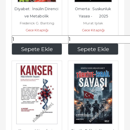
Diyabet : İnsülin Direnci 
Omerta : Suskunluk 
ve Metabolik 
Yasası -        2025
Frederick G. Banting
Murat Işılak
Sinyalizasyon -        2025
Gece Kitaplığı
Gece Kitaplığı
149
,50
247
,00
Sepete Ekle
Sepete Ekle