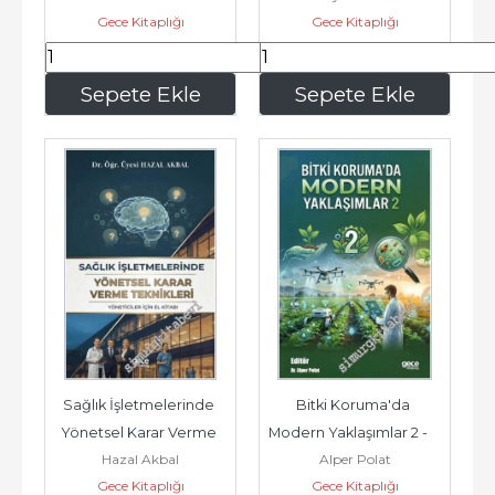
Gece Kitaplığı
Hacıbektaşoğlu
Gece Kitaplığı
149
,50
245
,70
Sepete Ekle
Sepete Ekle
Sağlık İşletmelerinde 
Bitki Koruma'da 
Yönetsel Karar Verme 
Modern Yaklaşımlar 2 -        
Hazal Akbal
Alper Polat
Teknikleri - Yöneticiler 
2025
Gece Kitaplığı
Gece Kitaplığı
İçin...