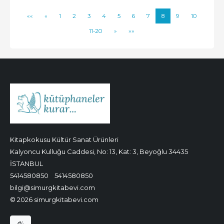
««
«
1
2
3
4
5
6
7
8
9
10
11-20
»
»»
Kitapkokusu Kültür Sanat Ürünleri
Kalyoncu Kulluğu Caddesi, No: 13, Kat: 3, Beyoğlu 34435
İSTANBUL
5414580850
5414580850
bilgi@simurgkitabevi.com
© 2026 simurgkitabevi.com