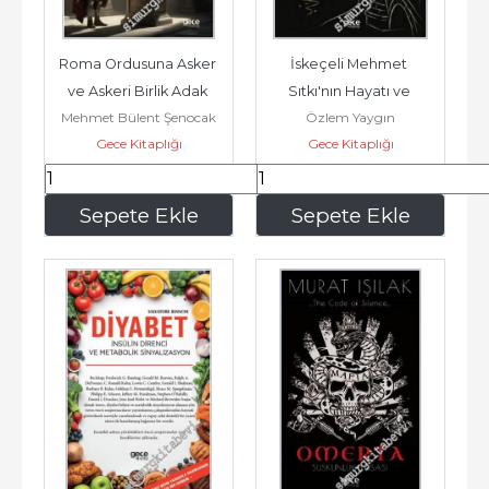
Roma Ordusuna Asker 
İskeçeli Mehmet 
ve Askeri Birlik Adak 
Sıtkı'nın Hayatı ve 
Mehmet Bülent Şenocak
Özlem Yaygın
Altarları -        2025
Eserleri -        2025
Gece Kitaplığı
Gece Kitaplığı
222
,95
546
,00
Sepete Ekle
Sepete Ekle