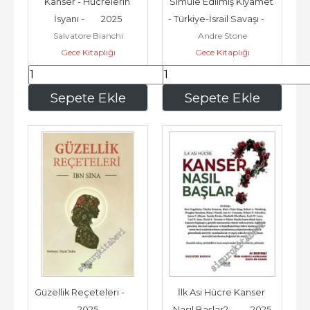
Kanser - Hücrelerin 
Simüle Edilmiş Kıyamet 
İsyanı -        2025
- Türkiye-İsrail Savaşı -        
Salvatore Bianchi
Andre Stone
2025
Gece Kitaplığı
Gece Kitaplığı
175
,50
195
,00
Sepete Ekle
Sepete Ekle
Güzellik Reçeteleri -        
İlk Asi Hücre Kanser 
2025
Nasıl Başlar? -        2025