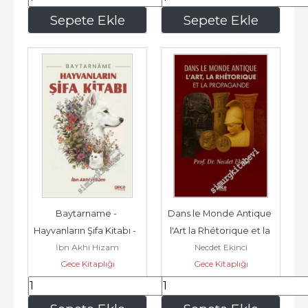
154
,70
391
,30
Sepete Ekle
Sepete Ekle
Baytarname - 
Dans le Monde Antique 
Hayvanların Şifa Kitabı -        
l'Art la Rhétorique et la 
İbn Akhi Hizam
Necdet Ekinci
2025
Propagande -        2025
Gece Kitaplığı
Gece Kitaplığı
162
,50
232
,05