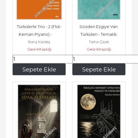
Türkülerle Trio - 2 (Flüt-
Sözden Ezgiye Van 
Keman-Piyano) -        
Türküleri - Tematik 
Barış Kardeş
Talha Çiçek
2025
İnceleme -        2025
Gece Kitaplığı
Gece Kitaplığı
222
,95
172
,90
Sepete Ekle
Sepete Ekle