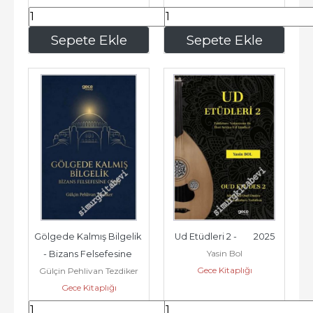
169
,00
232
,05
Sepete Ekle
Sepete Ekle
Gölgede Kalmış Bilgelik 
Ud Etüdleri 2 -        2025
Yasin Bol
- Bizans Felsefesine 
Gece Kitaplığı
Gülçin Pehlivan Tezdiker
Giriş -        2025
Gece Kitaplığı