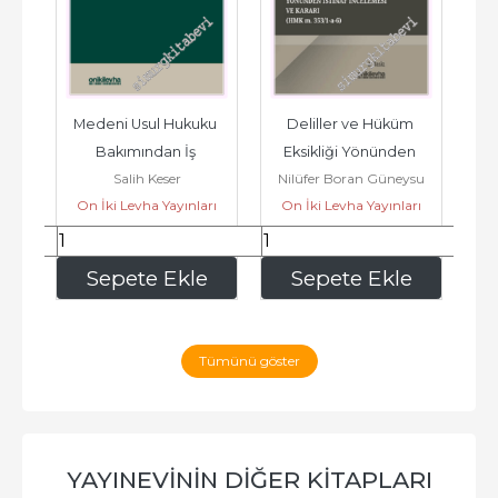
n 
Medeni Usul Hukuku 
Deliller ve Hüküm 
M
Bakımından İş 
Eksikliği Yönünden 
Mü
Salih Keser
Nilüfer Boran Güneysu
F
Mahkemeleri ve İş 
İstinaf İncelemesi ve 
30
On İki Levha Yayınları
On İki Levha Yayınları
O
Mahkemelerinde...
Karar (HMK m....
zi
1.125
,00
873
,00
e
Sepete Ekle
Sepete Ekle
Tümünü göster
YAYINEVININ DIĞER KITAPLARI