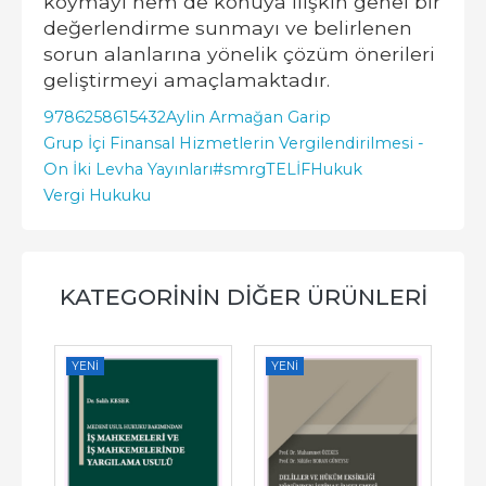
koymayı hem de konuya ilişkin genel bir
değerlendirme sunmayı ve belirlenen
sorun alanlarına yönelik çözüm önerileri
geliştirmeyi amaçlamaktadır.
9786258615432
Aylin Armağan Garip
Grup İçi Finansal Hizmetlerin Vergilendirilmesi -
On İki Levha Yayınları
#smrgTELİF
Hukuk
Vergi Hukuku
KATEGORININ DIĞER ÜRÜNLERI
YENI
YENI
YE