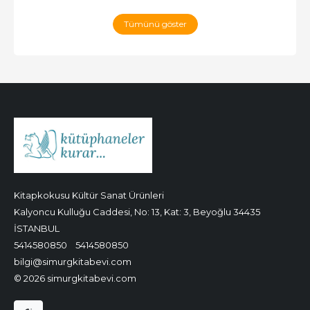
Tümünü göster
Kitapkokusu Kültür Sanat Ürünleri
Kalyoncu Kulluğu Caddesi, No: 13, Kat: 3, Beyoğlu 34435
İSTANBUL
5414580850
5414580850
bilgi@simurgkitabevi.com
© 2026 simurgkitabevi.com