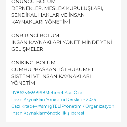
ONUNCU BÖLÜM
DERNEKLER, MESLEK KURULUŞLARI,
SENDİKAL HAKLAR VE İNSAN
KAYNAKLARI YÖNETİMİ
ONBİRİNCİ BÖLÜM
İNSAN KAYNAKLARI YÖNETİMİNDE YENİ
GELİŞMELER
ONİKİNCİ BÖLÜM
CUMHURBAŞKANLIĞI HÜKÜMET
SİSTEMİ VE İNSAN KAYNAKLARI
YÖNETİMİ
9786253659998
Mehmet Akif Özer
İnsan Kaynakları Yönetimi Dersleri - 2025
Gazi Kitabevi
#smrgTELİF
Yönetim / Organizasyon
İnsan Kaynakları
Yöneticilik
İş İdaresi