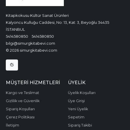
Kitapkokusu Kültür Sanat Ürünleri
Kalyoncu Kulluğu Caddesi, No: 13, Kat: 3, Beyoğlu 34435
İSTANBUL
5414580850
5414580850
bilgi@simurgkitabevi.com
© 2026 simurgkitabevi.com
MÜŞTERI HIZMETLERI
ÜYELIK
Kargo ve Teslimat
Üyelik Koşulları
Gizlilik ve Güvenlik
Üye Girişi
Sipariş Koşulları
Yeni Üyelik
Çerez Politikası
Sepetim
İletişim
Sipariş Takibi