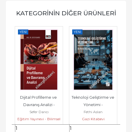
KATEGORININ DIĞER ÜRÜNLERI
YENI
YENI
YE
im 
Dijital Profilleme ve 
Teknoloji Geliştirme ve 
Dij
Davranış Analizi -
Yönetimi -
Sefer Darıcı
Fethi Aslan
Ma
Sü
vi
Eğitim Yayınevi - Bilimsel
Gazi Kitabevi
Eserler