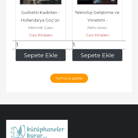
: 
Gurbetin Kadınları - 
Teknoloji Geliştirme ve 
Dij
 
Hollanda'ya Göç'ün 
Yönetimi -
ü
Mehmet Çakır
Fethi Aslan
Ma
-
60. Yılında 60 Kadın'ın 
Sü
Gazi Kitabevi
Gazi Kitabevi
Gurbet...
255
,00
212
,50
e
Sepete Ekle
Sepete Ekle
Tümünü göster