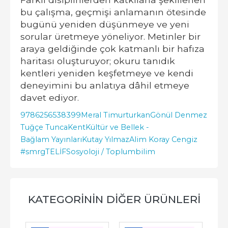
bu çalışma, geçmişi anlamanın ötesinde
bugünü yeniden düşünmeye ve yeni
sorular üretmeye yöneliyor. Metinler bir
araya geldiğinde çok katmanlı bir hafıza
haritası oluşturuyor; okuru tanıdık
kentleri yeniden keşfetmeye ve kendi
deneyimini bu anlatıya dâhil etmeye
davet ediyor.
9786256538399
Meral Timurturkan
Gönül Denmez
Tuğçe Tunca
Kent
Kültür ve Bellek -
Bağlam Yayınları
Kutay Yılmaz
Alim Koray Cengiz
#smrgTELİF
Sosyoloji / Toplumbilim
KATEGORININ DIĞER ÜRÜNLERI