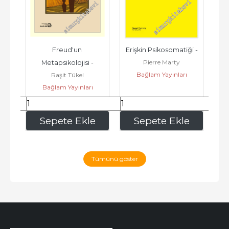
 - 
Freud'un 
Erişkin Psikosomatiği -
Dil
Pierre Marty
, 
Metapsikolojisi -
Bağlam Yayınları
Raşit Tükel
t...
Bağlam Yayınları
352
,50
240
,00
e
Sepete Ekle
Sepete Ekle
Tümünü göster