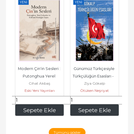
YENI
YENI
YE
  
Modern Çin'in Sesleri : 
Günümüz Türkçesiyle 
Ya
Putonghua Yerel 
Türkçülüğün Esasları -         
U
Cihat Akbaş
Ziya Gökalp
Ki
Lehçeler ve Kimliğin 
2026
er
Eski Yeni Yayınları
Ötüken Neşriyat
İnşası -
390
,00
150
,00
e
Sepete Ekle
Sepete Ekle
Tümünü göster