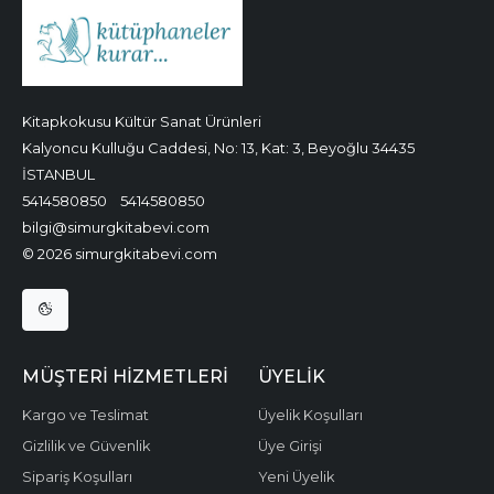
Kitapkokusu Kültür Sanat Ürünleri
Kalyoncu Kulluğu Caddesi, No: 13, Kat: 3, Beyoğlu 34435
İSTANBUL
5414580850
5414580850
bilgi@simurgkitabevi.com
© 2026 simurgkitabevi.com
MÜŞTERI HIZMETLERI
ÜYELIK
Kargo ve Teslimat
Üyelik Koşulları
Gizlilik ve Güvenlik
Üye Girişi
Sipariş Koşulları
Yeni Üyelik