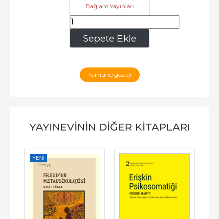
Bağlam Yayınları
243
,75
Sepete Ekle
Tümünü göster
YAYINEVININ DIĞER KITAPLARI
YENI