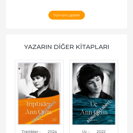
Tümünü göster
YAZARIN DIĞER KITAPLARI
5
Triptikler -        2024
Üç -        2022