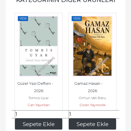
YENI
YENI
YE
i - 
Güzel Yazı Defteri -         
Gamaz Hasan -         
2026
2026
M
Tomris Uyar
Orhun Veli Batu
Can Yayınları
Ozan Yayıncılık
135
,00
168
,00
e
Sepete Ekle
Sepete Ekle