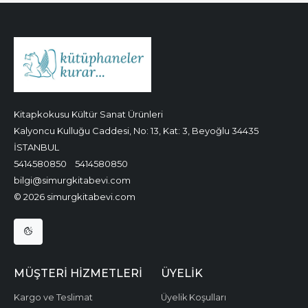
Kitapkokusu Kültür Sanat Ürünleri
Kalyoncu Kulluğu Caddesi, No: 13, Kat: 3, Beyoğlu 34435
İSTANBUL
5414580850
5414580850
bilgi@simurgkitabevi.com
© 2026 simurgkitabevi.com
MÜŞTERI HIZMETLERI
ÜYELIK
Kargo ve Teslimat
Üyelik Koşulları