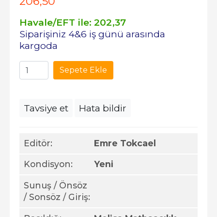
206
,50
Havale/EFT ile:
202
,37
Siparişiniz 4&6 iş günü arasında
kargoda
Sepete Ekle
Tavsiye et
Hata bildir
Editör:
Emre Tokcael
Kondisyon:
Yeni
Sunuş / Önsöz
/ Sonsöz / Giriş: