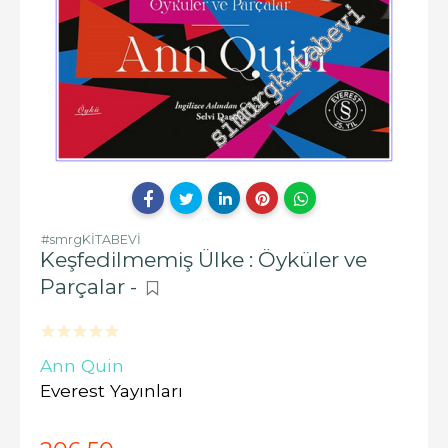
#smrgKİTABEVİ
Keşfedilmemiş Ülke : Öyküler ve
Parçalar -
Ann Quin
Everest Yayınları