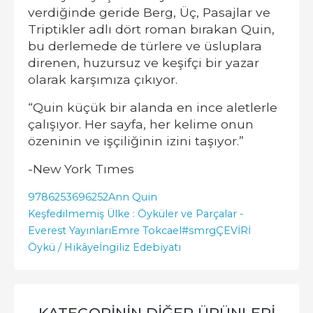
verdiğinde geride Berg, Üç, Pasajlar ve
Triptikler adlı dört roman bırakan Quin,
bu derlemede de türlere ve üsluplara
direnen, huzursuz ve keşifçi bir yazar
olarak karşımıza çıkıyor.
“Quin küçük bir alanda en ince aletlerle
çalışıyor. Her sayfa, her kelime onun
özeninin ve işçiliğinin izini taşıyor.”
-New York Tımes
9786253696252
Ann Quin
Keşfedilmemiş Ülke : Öyküler ve Parçalar -
Everest Yayınları
Emre Tokcael
#smrgÇEVİRİ
Öykü / Hikâye
İngiliz Edebiyatı
KATEGORININ DIĞER ÜRÜNLERI