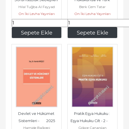
Hilal Tuğba Al Fayyad
Berk Cem Tatar
-
Hukukunda 
On İki Levha Yayınları
On İki Levha Yayınları
Milletlerarası...
535
,50
261
,00
Sepete Ekle
Sepete Ekle
Devlet ve Hükümet 
Pratik Eşya Hukuku : 
Sistemleri -        2025
Eşya Hukuku Cilt - 2 -        
Hamide Bağçeci
Gökçe Canarslan
2025