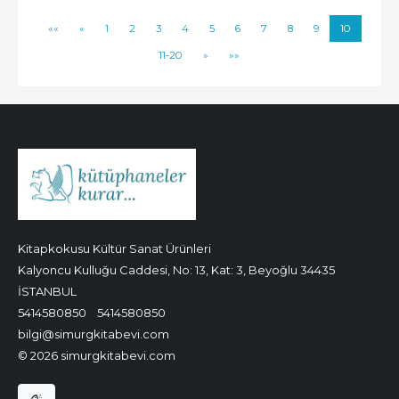
««
«
1
2
3
4
5
6
7
8
9
10
11-20
»
»»
Kitapkokusu Kültür Sanat Ürünleri
Kalyoncu Kulluğu Caddesi, No: 13, Kat: 3, Beyoğlu 34435
İSTANBUL
5414580850
5414580850
bilgi@simurgkitabevi.com
© 2026 simurgkitabevi.com