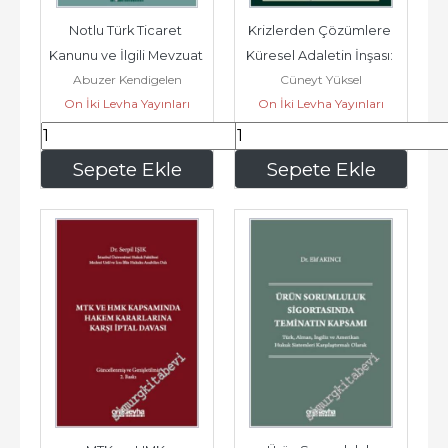
Notlu Türk Ticaret 
Krizlerden Çözümlere 
Kanunu ve İlgili Mevzuat 
Küresel Adaletin İnşası: 
Abuzer Kendigelen
Cüneyt Yüksel
CİLTLİ -        2025
Uluslararası Hukuk ve...
On İki Levha Yayınları
On İki Levha Yayınları
2.430
,00
1.305
,00
Sepete Ekle
Sepete Ekle