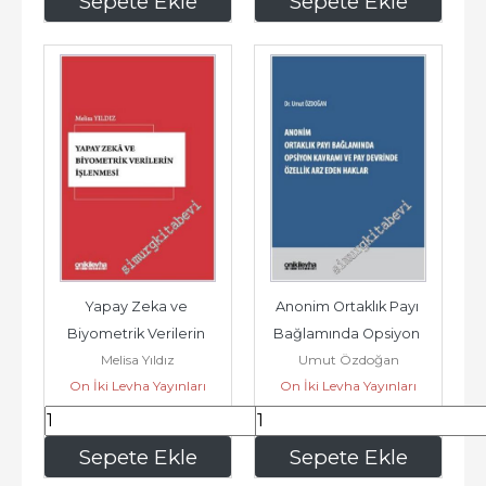
Sepete Ekle
Sepete Ekle
Yapay Zeka ve 
Anonim Ortaklık Payı 
Biyometrik Verilerin 
Bağlamında Opsiyon 
Melisa Yıldız
Umut Özdoğan
İşlenmesi (Ciltli) -
Kavramı ve Pay 
On İki Levha Yayınları
On İki Levha Yayınları
Devrinde Özellik...
841
,50
945
,00
Sepete Ekle
Sepete Ekle