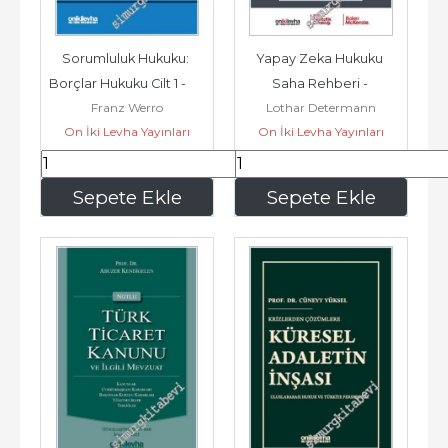
Sorumluluk Hukuku: 
Yapay Zeka Hukuku 
Borçlar Hukuku Cilt 1 -        
Saha Rehberi - 
Franz Werro
Lothar Determann
2025
Şirketlerin Uluslararası 
On İki Levha Yayınları
On İki Levha Yayınları
Mevzuata Uyumu...
630
,00
859
,50
Sepete Ekle
Sepete Ekle