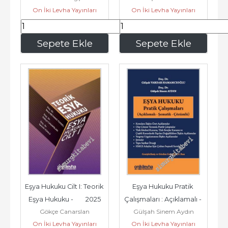
On İki Levha Yayınları
On İki Levha Yayınları
333
,00
441
,00
Sepete Ekle
Sepete Ekle
Eşya Hukuku Cilt I: Teorik 
Eşya Hukuku Pratik 
Eşya Hukuku -        2025
Çalışmaları : Açıklamalı - 
Gökçe Canarslan
Gülşah Sinem Aydın
Şematik - Çözümlü -...
On İki Levha Yayınları
On İki Levha Yayınları