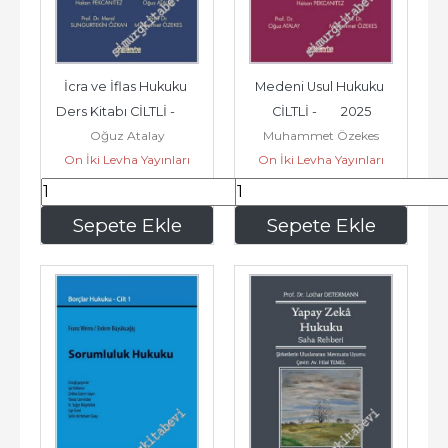
İcra ve İflas Hukuku 
Medeni Usul Hukuku 
Ders Kitabı CİLTLİ -        
CİLTLİ -        2025
Oğuz Atalay
Muhammet Özekes
2025
On İki Levha Yayınları
On İki Levha Yayınları
1.080
,00
1.080
,00
Sepete Ekle
Sepete Ekle