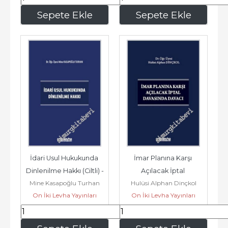
540
,00
990
,00
Sepete Ekle
Sepete Ekle
İdari Usul Hukukunda 
İmar Planına Karşı 
Dinlenilme Hakkı (Ciltli) -
Açılacak İptal 
Mine Kasapoğlu Turhan
Hulüsi Alphan Dinçkol
Davasında Davacı (Ciltli) 
On İki Levha Yayınları
On İki Levha Yayınları
-
1.044
,00
936
,00