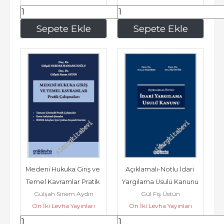
990
,00
562
,50
Sepete Ekle
Sepete Ekle
Medeni Hukuka Giriş ve 
Açıklamalı-Notlu İdari 
Temel Kavramlar Pratik 
Yargılama Usulü Kanunu 
Gülşah Sinem Aydın
Gül Fiş Üstün
Çalışmaları -        2025
-        2025
On İki Levha Yayınları
On İki Levha Yayınları