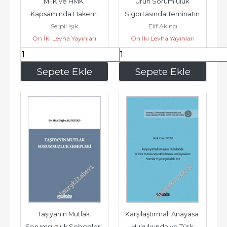
MTK ve HMK 
Ürün Sorumluluk 
Kapsamında Hakem 
Sigortasında Teminatın 
Serpil Işık
Elif Akıncı
Kararlarına Karşı İptal 
Kapsamı: Türk, Alman, 
On İki Levha Yayınları
On İki Levha Yayınları
Davası -
İngiliz ve...
1.399
,50
1.246
,50
Sepete Ekle
Sepete Ekle
Taşıyanın Mutlak 
Karşılaştırmalı Anayasa 
Sorumsuzluk Sebepleri 
Hukukunda ve Türk 