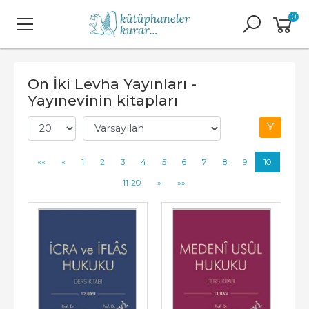
0
On İki Levha Yayınları -
Yayınevinin kitapları
««
«
1
2
3
4
5
6
7
8
9
10
11-20
»
»»