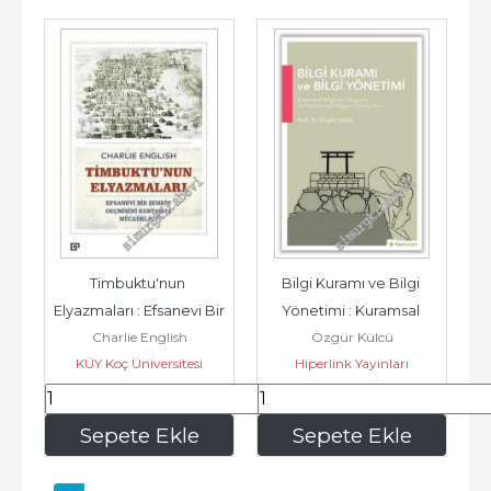
Timbuktu'nun 
Bilgi Kuramı ve Bilgi 
Elyazmaları : Efsanevi Bir 
Yönetimi : Kuramsal 
Charlie English
Özgür Külcü
Şehrin Geçmişini 
Bilginin Oluşumu ve 
KÜY Koç Üniversitesi
Hiperlink Yayınları
Kurtarma...
Toplumsal...
Yayınları
165
,00
232
,50
Sepete Ekle
Sepete Ekle