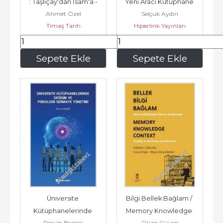
: Taşlıçay'dan İsam'a -
Yeni Aracı Kütüphane 
Ahmet Özel
Selçuk Aydın
Diplomasisi -
Timaş Tarih
Hiperlink Yayınları
487
,50
262
,50
Sepete Ekle
Sepete Ekle
Üniversite 
Bilgi Bellek Bağlam / 
Kütüphanelerinde 
Memory Knowledge 
Pervin Bezirci
Okan Güven