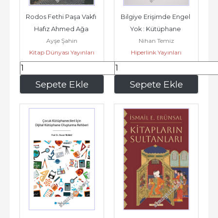
Rodos Fethi Paşa Vakfı 
Bilgiye Erişimde Engel 
Hafız Ahmed Ağa 
Yok : Kütüphane 
Ayşe Şahin
Nihan Temiz
Kütüphanesi'nde 
Hizmetlerinde Çocuklar 
Kitap Dünyası Yayınları
Hiperlink Yayınları
Bulunan Kıraat...
İçin...
225
,00
225
,00
Sepete Ekle
Sepete Ekle