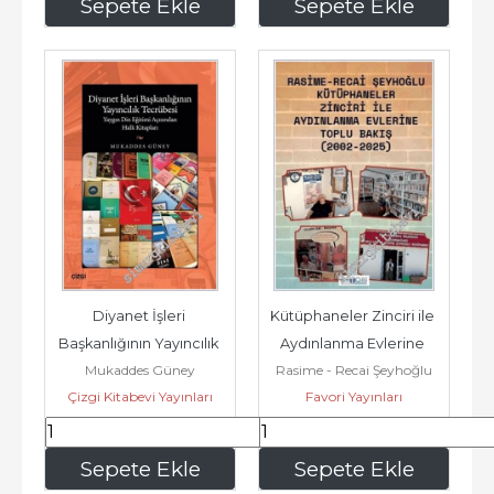
377
,40
227
,50
Sepete Ekle
Sepete Ekle
Diyanet İşleri 
Kütüphaneler Zinciri ile 
Başkanlığının Yayıncılık 
Aydınlanma Evlerine 
Mukaddes Güney
Rasime - Recai Şeyhoğlu
Tecrübesi : Yaygın Din 
Toplu Bakış (2002-2025) 
Çizgi Kitabevi Yayınları
Favori Yayınları
Eğitimi...
-...
323
,00
160
,00
Sepete Ekle
Sepete Ekle