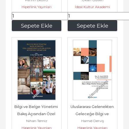
Değişim ve Psikolojik 
Context (Türkçe-
Hiperlink Yayınları
İdeal Kültür Akademi
Sermaye Yönetimi -
İngilizce) :...
337
,50
440
,00
Sepete Ekle
Sepete Ekle
Bilgi ve Belge Yönetimi 
Uluslararası Gelenekten 
Bakış Açısından Özel 
Geleceğe Bilgi ve 
Nihan Temiz
Hamid Derviş
Gereksinimli Çocuklar 
Belge Yönetimi 
Hiperlink Yayınları
Hiperlink Yayınları
İçin...
Sempozyumu (4) -