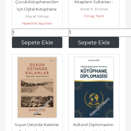
Çocuk Kütüphanecileri 
Kitapların Sultanları -
İsmail E. Erünsal
İçin Dijital Kütüphane 
Timaş Tarih
Murat Yılmaz
Oluşturma Rehberi -
Hiperlink Yayınları
600
,00
187
,50
Sepete Ekle
Sepete Ekle
Suyun Üstünde Kalanlar 
Kültürel Diplomasinin 