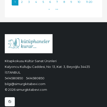
1
2
3
4
5
6
7
8
9
10
11-20
»
»»
Kitapkokusu Kültür Sanat Ürünleri
Kalyoncu Kulluğu Caddesi, No: 13, Kat: 3, Beyoğlu 34435
İSTANBUL
5414580850
5414580850
bilgi@simurgkitabevi.com
© 2026 simurgkitabevi.com