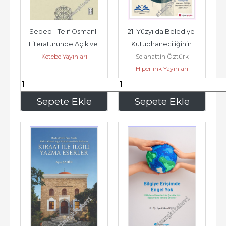
Sebeb-i Telif Osmanlı 
21. Yüzyılda Belediye 
Literatüründe Açık ve 
Kütüphaneciliğinin 
Ketebe Yayınları
Selahattin Öztürk
Örtük Yazma Nedenleri 
Veriminin Artırılması 
Hiperlink Yayınları
-...
Çalıştayı -
286
,30
225
,00
Sepete Ekle
Sepete Ekle