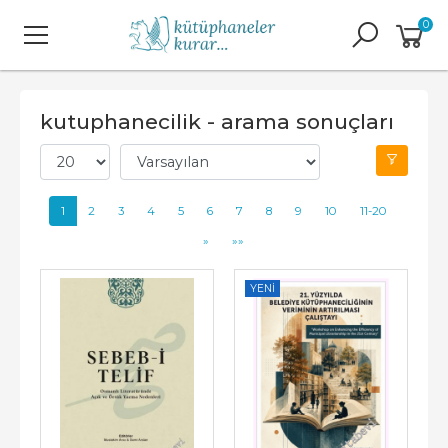
0
kutuphanecilik - arama sonuçları
1
2
3
4
5
6
7
8
9
10
11-20
»
»»
YENI