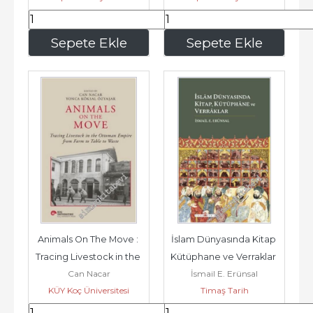
315
,00
315
,00
Sepete Ekle
Sepete Ekle
Animals On The Move : 
İslam Dünyasında Kitap 
Tracing Livestock in the 
Kütüphane ve Verraklar 
Can Nacar
İsmail E. Erünsal
Ottoman Empire from 
-
KÜY Koç Üniversitesi
Timaş Tarih
Farm...
Yayınları