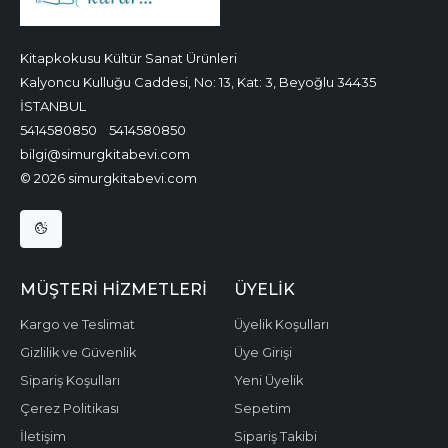
Kitapkokusu Kültür Sanat Ürünleri
Kalyoncu Kulluğu Caddesi, No: 13, Kat: 3, Beyoğlu 34435
İSTANBUL
5414580850
5414580850
bilgi@simurgkitabevi.com
© 2026 simurgkitabevi.com
MÜŞTERI HIZMETLERI
ÜYELIK
Kargo ve Teslimat
Üyelik Koşulları
Gizlilik ve Güvenlik
Üye Girişi
Sipariş Koşulları
Yeni Üyelik
Çerez Politikası
Sepetim
İletişim
Sipariş Takibi