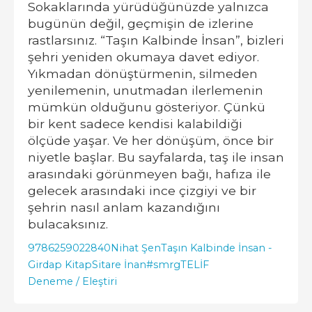
Sokaklarında yürüdüğünüzde yalnızca
bugünün değil, geçmişin de izlerine
rastlarsınız. “Taşın Kalbinde İnsan”, bizleri
şehri yeniden okumaya davet ediyor.
Yıkmadan dönüştürmenin, silmeden
yenilemenin, unutmadan ilerlemenin
mümkün olduğunu gösteriyor. Çünkü
bir kent sadece kendisi kalabildiği
ölçüde yaşar. Ve her dönüşüm, önce bir
niyetle başlar. Bu sayfalarda, taş ile insan
arasındaki görünmeyen bağı, hafıza ile
gelecek arasındaki ince çizgiyi ve bir
şehrin nasıl anlam kazandığını
bulacaksınız.
9786259022840
Nihat Şen
Taşın Kalbinde İnsan -
Girdap Kitap
Sitare İnan
#smrgTELİF
Deneme / Eleştiri