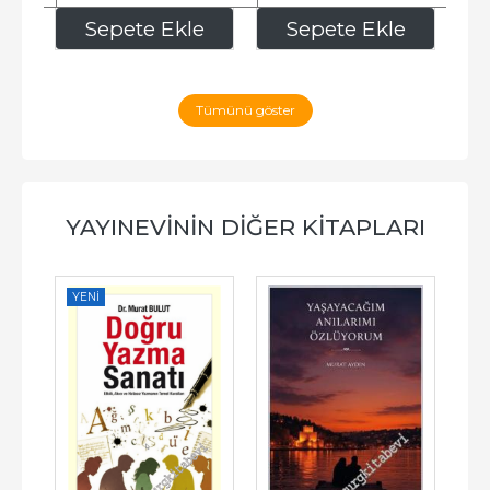
172
,50
629
,00
e
Sepete Ekle
Sepete Ekle
Tümünü göster
YAYINEVININ DIĞER KITAPLARI
YENI