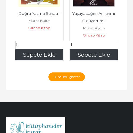
Doğru Yazma Sanatı -
Yaşayacağım Anılarımı 
Za
Murat Bulut
Özlüyorum -
Girdap Kitap
n
Murat Aydın
Girdap Kitap
167
,50
100
,50
e
Sepete Ekle
Sepete Ekle
Tümünü göster