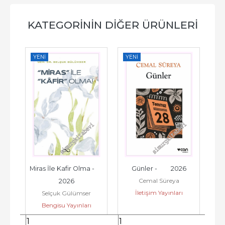
KATEGORININ DIĞER ÜRÜNLERI
YENI
YENI
YE
    
Miras İle Kafir Olma -         
Günler -         2026
Pe
Cemal Süreya
2026
İletişim Yayınları
Selçuk Gülümser
Bengisu Yayınları