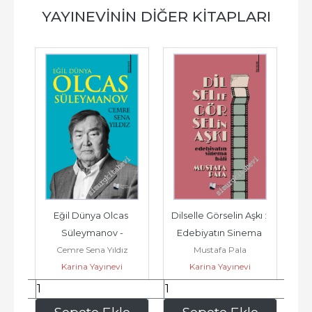
YAYINEVININ DIĞER KITAPLARI
 
Eğil Dünya Olcas 
Dilselle Görselin Aşkı : 
Süleymanov -
Edebiyatın Sinema 
De
Cemre Sena Yıldız
Mustafa Pala
ve 
Hâli -
Karina Yayınevi
Karina Yayınevi
210
,00
300
,00