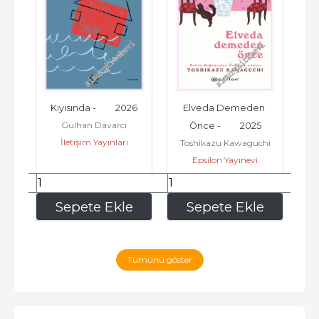
6
Kıyısında -         2026
Elveda Demeden 
Sa
Gülhan Davarcı
Önce -         2025
İletişim Yayınları
Toshikazu Kawaguchi
Et
Epsilon Yayınevi
229
,40
258
,75
e
Sepete Ekle
Sepete Ekle
Tümünü göster