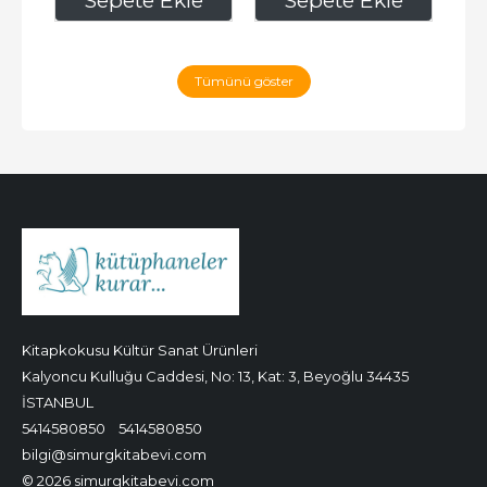
e
Sepete Ekle
Sepete Ekle
Tümünü göster
Kitapkokusu Kültür Sanat Ürünleri
Kalyoncu Kulluğu Caddesi, No: 13, Kat: 3, Beyoğlu 34435
İSTANBUL
5414580850
5414580850
bilgi@simurgkitabevi.com
© 2026 simurgkitabevi.com