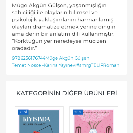
Müge Akgün Gülşen, yaşanmışlığın
sahiciliği ile olayların bilimsel ve
psikolojik yaklaşımlarını harmanlamış,
olayları dramatize etmek yerine dingin
ama derin bir anlatım dili kullanmıştır.
“Korktuğun yer neredeyse mucizen
oradadır.”
9786256176744
Müge Akgün Gülşen
Temet Nosce -
Karina Yayınevi
#smrgTELİF
Roman
KATEGORININ DIĞER ÜRÜNLERI
YENI
YENI
YE