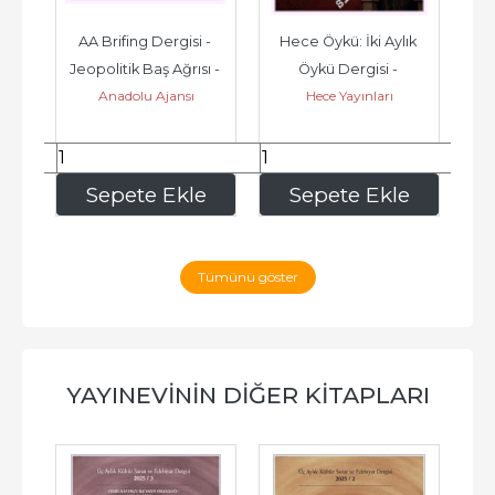
st 
AA Brifing Dergisi - 
Hece Öykü: İki Aylık 
O
r 
Jeopolitik Baş Ağrısı - 
Öykü Dergisi - 
S
Anadolu Ajansı
Hece Yayınları
at 
Sayı: 2      Ağustos  
Günümüz Öyküsü: 
2026
Aşksız ve 
Paramparça...
180
,00
328
,00
e
Sepete Ekle
Sepete Ekle
Tümünü göster
YAYINEVININ DIĞER KITAPLARI