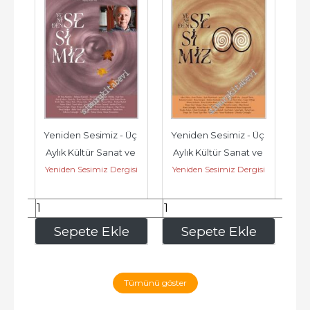
Üç 
Yeniden Sesimiz - Üç 
Yeniden Sesimiz - Üç 
Ye
e 
Aylık Kültür Sanat ve 
Aylık Kültür Sanat ve 
Ay
isi
Yeniden Sesimiz Dergisi
Yeniden Sesimiz Dergisi
Ye
 
Edebiyat Dergisi  - 
Edebiyat Dergisi  - 
E
Sayı: 3...
Sayı: 2...
187
,50
187
,50
e
Sepete Ekle
Sepete Ekle
Tümünü göster