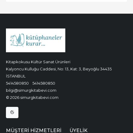
Kitapkokusu Kültür Sanat Ürünleri
Kalyoncu Kulluğu Caddesi, No: 13, Kat: 3, Beyoğlu 34435
İSTANBUL
5414580850
5414580850
bilgi@simurgkitabevi.com
© 2026 simurgkitabevi.com
MÜŞTERI HIZMETLERI
ÜYELIK