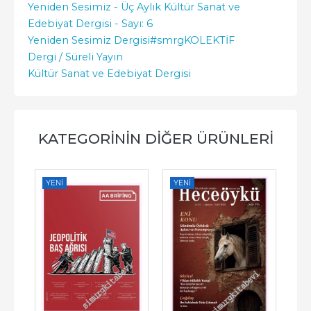
Yeniden Sesimiz - Üç Aylık Kültür Sanat ve
Edebiyat Dergisi - Sayı: 6
Yeniden Sesimiz Dergisi
#smrgKOLEKTİF
Dergi / Süreli Yayın
Kültür Sanat ve Edebiyat Dergisi
KATEGORININ DIĞER ÜRÜNLERI
YENI
YENI
YE