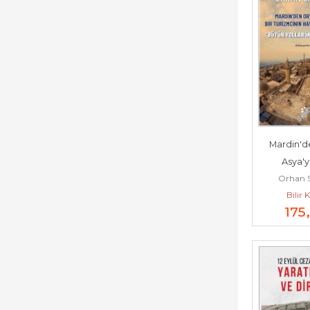
Mardin'de
Asya'ya
Orhan 
Turizmcini
Bilir 
Yolculuğu 
175
Yolla