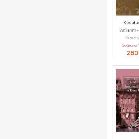
Kocataş 
Anılarım -  
Yusuf 
Boğaziçi 
280