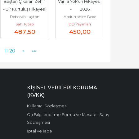
Baştan Çıkaran Zehir 
Var'la Yok'un Hikayesi 
- Bir Kurtuluş Hikayesi 
-         2026
Deborah Layton
Abdurrahim Dede
-         2026
Sahi Kitap
DD Yayınları
487
,50
450
,00
11-20
»
»»
KIŞISEL VERILERI KORUMA
(KVKK)
Kullanıcı Sözleşmesi
Ön Bilgilendirme Formu ve Mesafeli Satış
Sözleşmesi
İptal ve İade