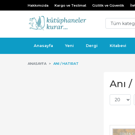
Hakkımızda
Kargo ve Teslimat
Gizlilik ve Güvenlik
İle
Anasayfa
Yeni
Dergi
Kitabevi
ANASAYFA
ANI / HATIRAT
Anı /