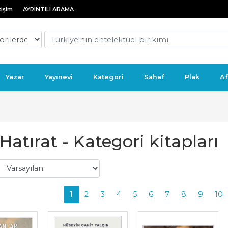
tişim
AYRINTILI ARAMA
Yazar
Yayınevi
Kategori
Sahaf
Plak
Af
 Hatırat - Kategori kitapları
1
2
3
4
5
6
7
8
9
10