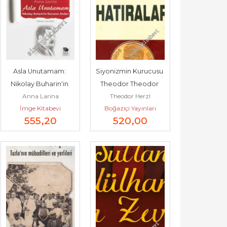
Asla Unutamam: 
Siyonizmin Kurucusu 
Nikolay Buharin'in 
Theodor Theodor 
Anna Larina
Theodor Herzl
Karısının Anıları -
Herzl'in Hatıraları ve 
İmge Kitabevi
Boğaziçi Yayınları
Sultan...
555
,20
520
,00