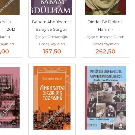
Yalısı 
Babam Abdülhamit: 
Dindar Bir Doktor 
      2012
Saray ve Sürgün 
Hanım -
Mardin
Şadiye Osmanoğlu
Ayşe Hümeyra Ökten
Günleri -
Yayınları
Timaş Yayınları
Timaş Yayınları
,00
157
,50
262
,50