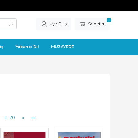
0
Üye Girişi
Sepetim
iş
Yabancı Dil
MÜZAYEDE
11-20
»
»»