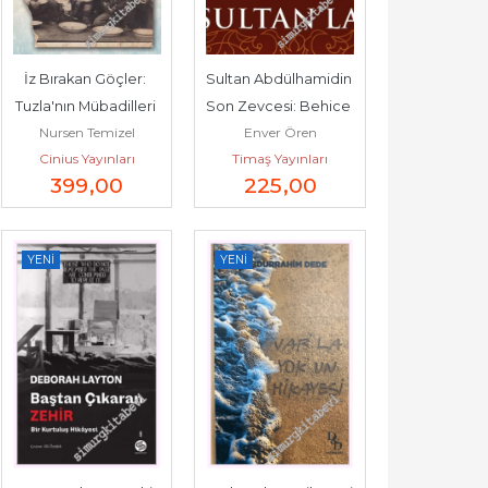
İz Bırakan Göçler: 
Sultan Abdülhamidin 
Tuzla'nın Mübadilleri 
Son Zevcesi: Behice 
Nursen Temizel
Enver Ören
ve Yerlileri -
Sultan'la Altı Ay -
Cinius Yayınları
Timaş Yayınları
399
,00
225
,00
YENI
YENI