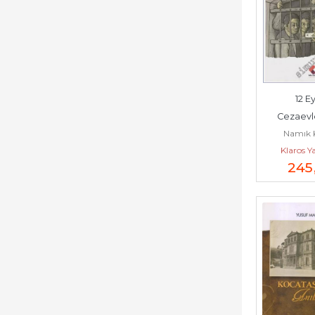
12 Ey
Cezaevl
Namık 
Yaratıcılık 
Klaros Y
Cibar
245