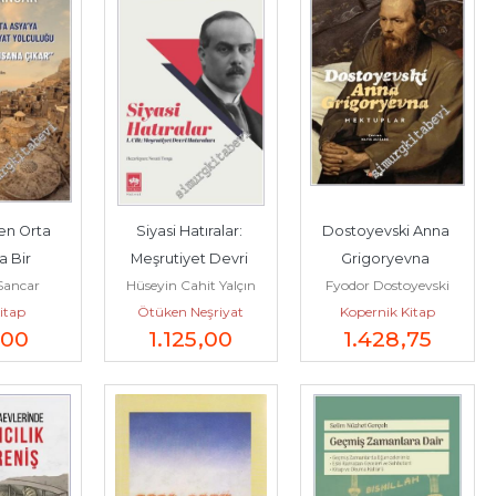
n Orta 
Siyasi Hatıralar: 
Dostoyevski Anna 
 Bir 
Meşrutiyet Devri 
Grigoryevna 
Sancar
Hüseyin Cahit Yalçın
Fyodor Dostoyevski
n Hayat 
Hatıraları / Mütareke 
Mektuplar -
Kitap
Ötüken Neşriyat
Kopernik Kitap
: Bütün 
Malta ve...
,00
1.125
,00
1.428
,75
r...