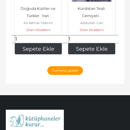
te 
Doğuda Kürtler ve 
Kürdistan Teali 
Kürt
2026
Türkler : İran 
Cemiyeti - 
Ali Kemal Yıldırım
Abdullah Can
Selçuklularından 
Bediüzzaman ve Şerif 
Zilan Akademi
Zilan Akademi
Çemişgezek 
Paşa Polemiği -        
Beyliği'ne...
2026
320
,00
200
,00
e
Sepete Ekle
Sepete Ekle
Tümünü göster