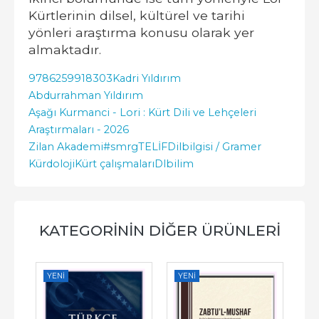
Kürtlerinin dilsel, kültürel ve tarihi
yönleri araştırma konusu olarak yer
almaktadır.
9786259918303
Kadri Yıldırım
Abdurrahman Yıldırım
Aşağı Kurmanci - Lori : Kürt Dili ve Lehçeleri
Araştırmaları - 2026
Zilan Akademi
#smrgTELİF
Dilbilgisi / Gramer
Kürdoloji
Kürt çalışmaları
Dlbilim
KATEGORININ DIĞER ÜRÜNLERI
YENI
YENI
YE