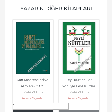
YAZARIN DIĞER KITAPLARI
e 
Kürt Medreseleri ve 
Feyli Kürtler Her 
Kab
 ve 
Alimleri - Cilt 2 : 
Yönüyle Feyli Kürtler 
Kadri Yıldırım
Kadri Yıldırım
24
Tekkelere Bağlı 
ve Feylice -        2024
Avesta Yayınları
Avesta Yayınları
Medreseler -