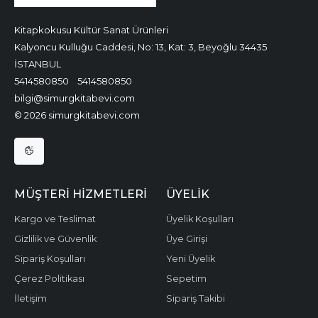
Kitapkokusu Kültür Sanat Ürünleri
Kalyoncu Kulluğu Caddesi, No: 13, Kat: 3, Beyoğlu 34435
İSTANBUL
5414580850
5414580850
bilgi@simurgkitabevi.com
© 2026 simurgkitabevi.com
MÜŞTERI HIZMETLERI
ÜYELIK
Kargo ve Teslimat
Üyelik Koşulları
Gizlilik ve Güvenlik
Üye Girişi
Sipariş Koşulları
Yeni Üyelik
Çerez Politikası
Sepetim
İletişim
Sipariş Takibi