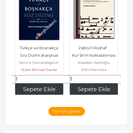
r 
Türkçe ve Boşnakça 
Zabtu'l-Mushaf : 
 
Söz Dizimi (Karşıtsal 
Kur'ân'ın Noktalanması 
Samira Osmanbegovic-
Alaaddin Salihoğlu
Analiz) -
ve Harekelenmesinin 
Nobel Bilimsel Eserler
Bakšic
İFAV Marmara
Kavramsal...
Üniversitesi İlahiyat
Fakültesi Vakfı
320
,00
337
,50
e
Sepete Ekle
Sepete Ekle
Tümünü göster