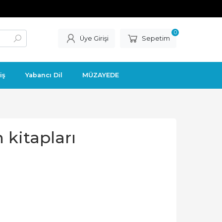
0
Üye Girişi
Sepetim
iş
Yabancı Dil
MÜZAYEDE
 kitapları