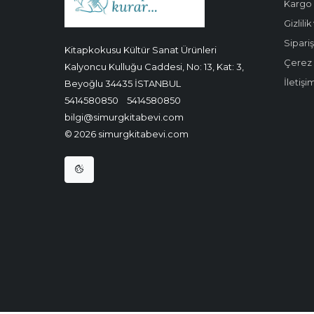
Kargo 
Gizlili
Sipariş
Kitapkokusu Kültür Sanat Ürünleri
Çerez P
Kalyoncu Kulluğu Caddesi, No: 13, Kat: 3,
İletişi
Beyoğlu 34435 İSTANBUL
5414580850
5414580850
bilgi@simurgkitabevi.com
© 2026 simurgkitabevi.com