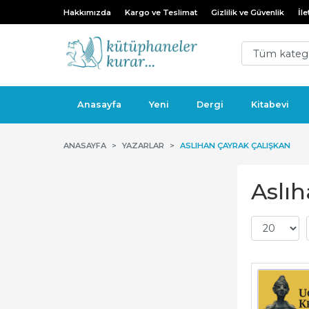
Hakkımızda
Kargo ve Teslimat
Gizlilik ve Güvenlik
İle
Anasayfa
Yeni
Dergi
Kitabevi
ANASAYFA
YAZARLAR
ASLIHAN ÇAYRAK ÇALIŞKAN
Aslıh