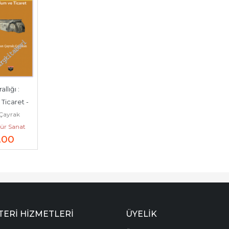
llığı : 
Ticaret -
 Çayrak
tür Sanat
şkan
,00
ları
ERI HIZMETLERI
ÜYELIK