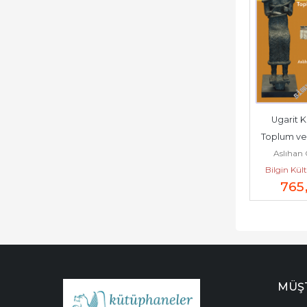
Ugarit Kra
Toplum ve 
Aslıhan
Bilgin Kül
Çalı
765
Yayın
MÜŞT