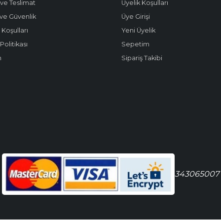
ve Teslimat
Üyelik Koşulları
k ve Güvenlik
Üye Girişi
 Koşulları
Yeni Üyelik
olitikası
Sepetim
m
Sipariş Takibi
343065007