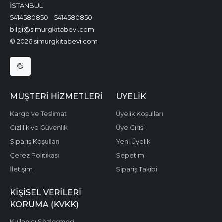
İSTANBUL
5414580850
5414580850
bilgi@simurgkitabevi.com
© 2026 simurgkitabevi.com
MÜŞTERI HIZMETLERI
ÜYELIK
Kargo ve Teslimat
Üyelik Koşulları
Gizlilik ve Güvenlik
Üye Girişi
Sipariş Koşulları
Yeni Üyelik
Çerez Politikası
Sepetim
İletişim
Sipariş Takibi
KIŞISEL VERILERI
KORUMA (KVKK)
Kullanıcı Sözleşmesi