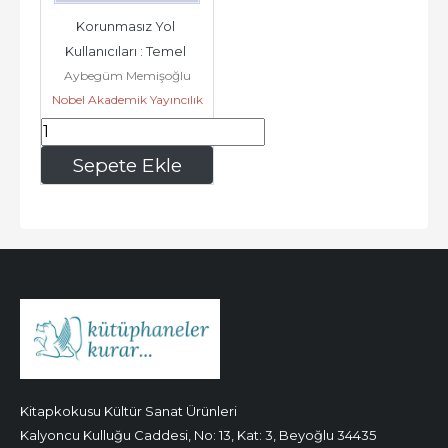
Korunmasız Yol 
Kullanıcıları : Temel 
Aybegüm Memişoğlu
Gruplar Kritik Özellikler 
Nobel Akademik Yayıncılık
Sanlı
ve...
192
,00
Sepete Ekle
Kitapkokusu Kültür Sanat Ürünleri
Kalyoncu Kulluğu Caddesi, No: 13, Kat: 3, Beyoğlu 34435