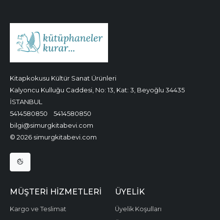
Kitapkokusu Kültür Sanat Ürünleri
Kalyoncu Kulluğu Caddesi, No: 13, Kat: 3, Beyoğlu 34435
İSTANBUL
5414580850
5414580850
bilgi@simurgkitabevi.com
© 2026 simurgkitabevi.com
MÜŞTERI HIZMETLERI
ÜYELIK
Kargo ve Teslimat
Üyelik Koşulları