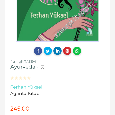
#smrgKİTABEVİ
Ayurveda -
Ferhan Yüksel
Aganta Kitap
245
,00