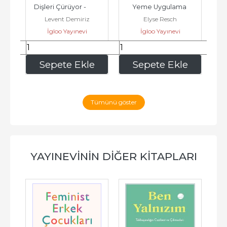
Dişleri Çürüyor -         
Yeme Uygulama 
Levent Demiriz
Elyse Resch
n 
2026
Kitabı -         2025
İgloo Yayınevi
İgloo Yayınevi
.
270
,00
405
,00
e
Sepete Ekle
Sepete Ekle
Tümünü göster
YAYINEVININ DIĞER KITAPLARI