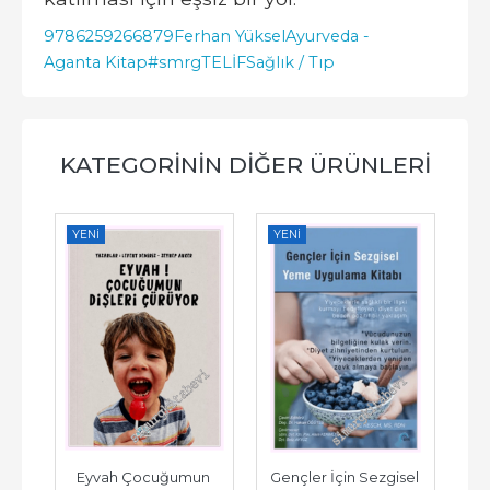
9786259266879
Ferhan Yüksel
Ayurveda -
Aganta Kitap
#smrgTELİF
Sağlık / Tıp
KATEGORININ DIĞER ÜRÜNLERI
YENI
YENI
YE
Eyvah Çocuğumun 
Gençler İçin Sezgisel 