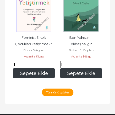
 
Feminist Erkek 
Ben Yalnızım : 
G
aha 
Çocukları Yetiştirmek : 
Tekbaşınalığın 
Bobbi Wegner
Robert J. Coplan
k -
Çocuğumuzla Cinsiyet 
Cazibesi ve Çıkmazları 
Aganta Kitap
Aganta Kitap
Rıza Kavramı...
-
245
,00
259
,00
e
Sepete Ekle
Sepete Ekle
Tümünü göster