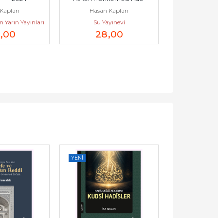
Kaplan
Hasan Kaplan
Hasan 
Sıradışı Bir Hakim...
Kaplani'nin Yaş
Yarın Yayınları
Su Yayınevi
Ürün Ya
,00
28
,00
12
YENI
YENI