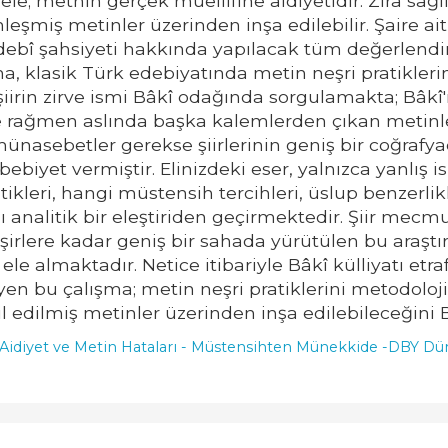
e; metnin gerçek müellifine aidiyetidir. Zira sağlıkl
leşmiş metinler üzerinden inşa edilebilir. Şaire ait
 edebî şahsiyeti hakkında yapılacak tüm değerlendi
, klasik Türk edebiyatında metin neşri pratiklerini
k şiirin zirve ismi Bâkî odağında sorgulamakta; Bâk
rağmen aslında başka kalemlerden çıkan metinleri
ünasebetler gerekse şiirlerinin geniş bir coğraf
ebiyet vermiştir. Elinizdeki eser, yalnızca yanlış
ikleri, hangi müstensih tercihleri, üslup benzerli
nı analitik bir eleştiriden geçirmektedir. Şiir mecm
lere kadar geniş bir sahada yürütülen bu araştır
 ele almaktadır. Netice itibariyle Bâkî külliyatı et
n bu çalışma; metin neşri pratiklerini metodolojik 
cil edilmiş metinler üzerinden inşa edilebileceğini
 Aidiyet ve Metin Hataları - Müstensihten Münekkide -
DBY Dün