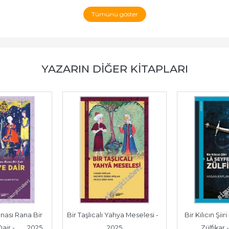
Tümünü göster
YAZARIN DIĞER KITAPLARI
ası Rana Bir 
Bir Taşlıcalı Yahya Meselesi -        
Bir Kılıcın Şiiri
ir -        2025
2025
Zülfikar - 