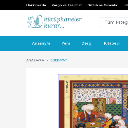
Hakkımızda
Kargo ve Teslimat
Gizlilik ve Güvenlik
İle
Anasayfa
Yeni
Dergi
Kitabevi
ANASAYFA
EDEBIYAT