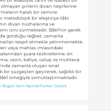
ı bir edebiyat tarihi ve isabetli bir
 olmayan şiirlerin divan neşirlerine
rmelerin hatalı bir zemine
 metodolojik bir eleştiriye tâbi
î'nin divan nüshalarına ve
n izini sürmektedir. Bâkî'nin gerek
yada gördüğü rağbet, zamanla
 isnatları tespit etmekle yetinmemekte;
kleri veya mahlas imlasındaki
ualarından şuara tezkirelerine, en
ma; vezin, kafiye, üslup ve muhteva
rafında zamanla oluşan isnat
bir süzgeçten geçirerek, sağlıklı bir
 Bâkî örneğiyle somutlaştırmaktadır.
 Bugün Yarın Yayınları
Furkan Öztürk