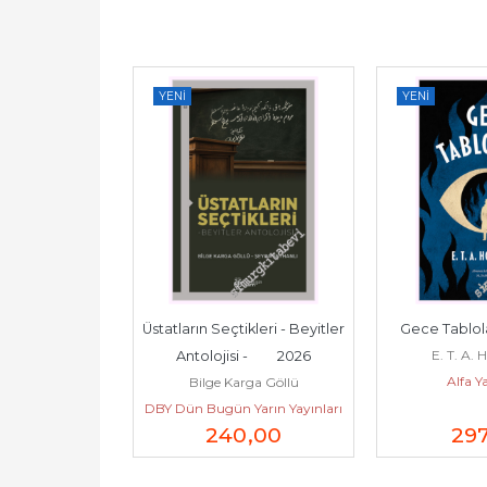
YENI
YENI
Kimin Ola? - 
Üstatların Seçtikleri - Beyitler 
Gece Tabloları
E. T. A.
hal -         
Antolojisi -         2026
Alfa Ya
tlu Kırlı
Bilge Karga Göllü
26
Yarın Yayınları
DBY Dün Bugün Yarın Yayınları
7
,50
240
,00
29