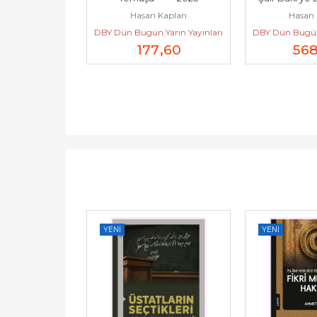
Kaplan
Hasan Kaplan
Hasan 
ih Köksal...
Yarın Yayınları
DBY Dün Bugün Yarın Yayınları
DBY Dün Bugün 
4
,40
177
,60
56
YENI
YENI