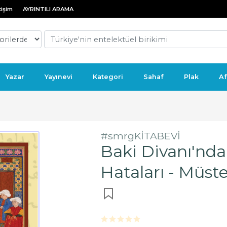
tişim
AYRINTILI ARAMA
Yazar
Yayınevi
Kategori
Sahaf
Plak
Af
#smrgKİTABEVİ
Baki Divanı'nda
Hataları - Müst