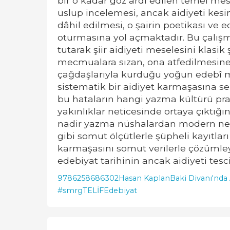
bir o kadar göz ardı edilen temel mesel
üslup incelemesi, ancak aidiyeti kesin
dâhil edilmesi, o şairin poetikası ve
oturmasına yol açmaktadır. Bu çalışma
tutarak şiir aidiyeti meselesini klasi
mecmualara sızan, ona atfedilmesine 
çağdaşlarıyla kurduğu yoğun edebî m
sistematik bir aidiyet karmaşasına seb
bu hataların hangi yazma kültürü prat
yakınlıklar neticesinde ortaya çıktığı
nadir yazma nüshalardan modern neşir
gibi somut ölçütlerle şüpheli kayıtları
karmaşasını somut verilerle çözümleye
edebiyat tarihinin ancak aidiyeti tes
9786258686302
Hasan Kaplan
Baki Divanı'nda
#smrgTELİF
Edebiyat