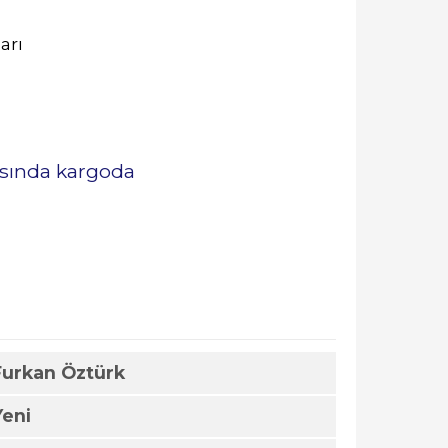
arı
rasında kargoda
Furkan Öztürk
Yeni