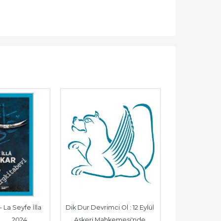
 - La Seyfe İlla 
Dik Dur Devrimci Ol : 12 Eylül 
Yürüyorum 
       2024
Askeri Mahkemesi'nde 
Üstünde : 