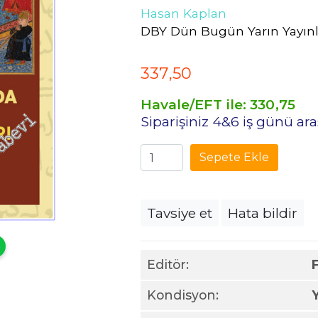
Hasan Kaplan
DBY Dün Bugün Yarın Yayınl
337
,50
Havale/EFT ile:
330
,75
Siparişiniz 4&6 iş günü a
Sepete Ekle
Tavsiye et
Hata bildir
Editör:
Kondisyon: