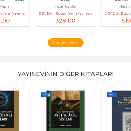
Kaplan
Hasan Kaplan
Hasan 
Yarın Yayınları
DBY Dün Bugün Yarın Yayınları
DBY Dün Bugün 
8
,00
328
,00
510
Tümünü göster
YAYINEVININ DIĞER KITAPLARI
YENI
YENI