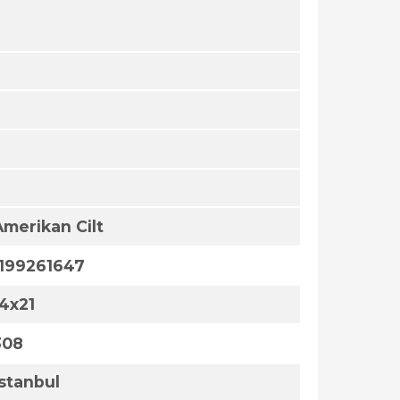
Amerikan Cilt
1199261647
14x21
308
İstanbul