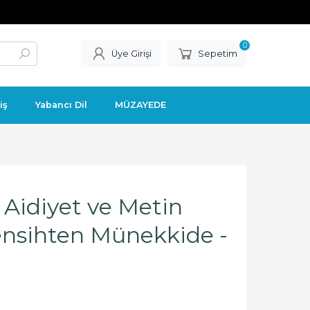
0
Üye Girişi
Sepetim
iş
Yabancı Dil
MÜZAYEDE
 Aidiyet ve Metin
ensihten Münekkide -