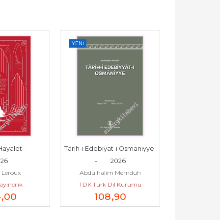
YENI
YENI
t -         
Tarih-i Edebiyat-ı Osmaniyye 
Kazak Şiiri - Tü
26
-         2026
Antolojisi -
 Leroux
Abdülhalim Memduh
Bilge Budu
yıncılık
TDK Türk Dil Kurumu
4
,00
108
,90
30