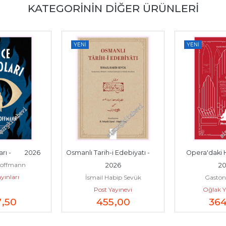
KATEGORININ DIĞER ÜRÜNLERI
YENI
YENI
 -         2026
Osmanlı Tarih-i Edebiyatı -         
Opera'daki Hayale
 Hoffmann
2026
20
yınları
İsmail Habip Sevük
Gaston
Post Yayınevi
Oğlak Ya
7
,50
455
,00
36