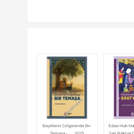
l-Leta'if 
Beyitlerin Gölgesinde Bir 
Edası Hub Man
l-Ma'arif 
Temaşa -        2025
Şair Baki'ye Da