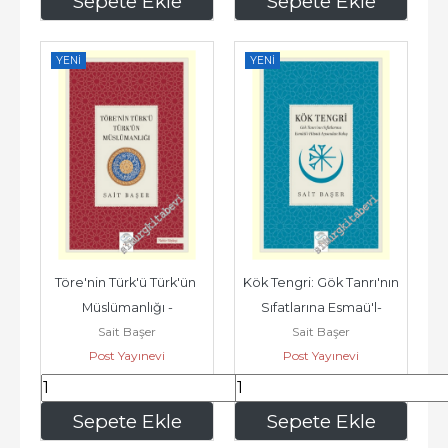
Sepete Ekle
Sepete Ekle
YENI
YENI
Töre'nin Türk'ü Türk'ün 
Kök Tengri: Gök Tanrı'nın 
Müslümanlığı -
Sıfatlarına Esmaü'l-
Sait Başer
Sait Başer
Hüsna Açısından Bakış -
Post Yayınevi
Post Yayınevi
350
,00
154
,00
Sepete Ekle
Sepete Ekle