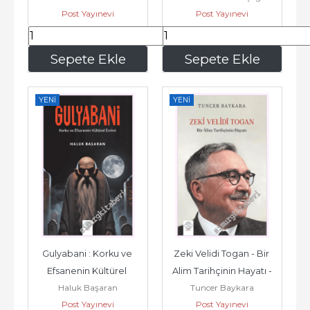
Post Yayınevi
Post Yayınevi
210
,00
1.610
,00
Sepete Ekle
Sepete Ekle
YENI
YENI
Gulyabani : Korku ve 
Zeki Velidi Togan - Bir 
Efsanenin Kültürel 
Alim Tarihçinin Hayatı -
Haluk Başaran
Tuncer Baykara
Evreni -
Post Yayınevi
Post Yayınevi