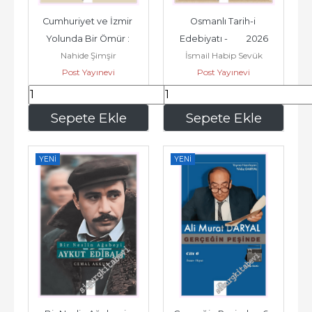
Cumhuriyet ve İzmir 
Osmanlı Tarih-i 
Yolunda Bir Ömür : 
Edebiyatı -         2026
Nahide Şimşir
İsmail Habip Sevük
Yaşar Aksoy Armağanı -         
Post Yayınevi
Post Yayınevi
2026
875
,00
455
,00
Sepete Ekle
Sepete Ekle
YENI
YENI