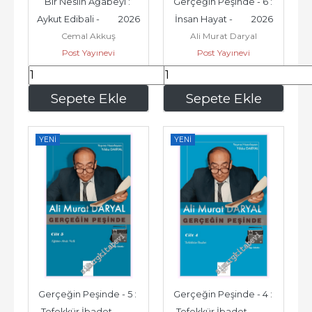
Bir Neslin Ağabeyi : 
Gerçeğin Peşinde - 6 : 
Aykut Edibali -         2026
İnsan Hayat -         2026
Cemal Akkuş
Ali Murat Daryal
Post Yayınevi
Post Yayınevi
840
,00
420
,00
Sepete Ekle
Sepete Ekle
YENI
YENI
Gerçeğin Peşinde - 5 : 
Gerçeğin Peşinde - 4 : 
Tefekkür İbadet -         
Tefekkür İbadet -         