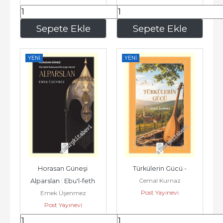
147
,00
280
,00
Sepete Ekle
Sepete Ekle
YENI
YENI
Horasan Güneşi 
Türkülerin Gücü -
Cemal Kurnaz
Alparslan : Ebu'l-feth 
Post Yayınevi
Emek Üşenmez
Muhammed bin Çağrı 
Post Yayınevi
Dâvûd Alparslan -