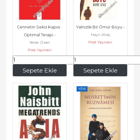
Cennetin Sekiz Kapısı : 
Yalnızlık Bir Ömür Boyu -
Hayri Ataş
Optimal Terapi -
Post Yayınevi
Yener Özen
Post Yayınevi
245
,00
203
,00
Sepete Ekle
Sepete Ekle
YENI