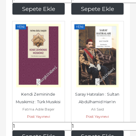
199
,50
245
,00
Sepete Ekle
Sepete Ekle
YENI
YENI
Kendi Zemininde 
Saray Hatıraları : Sultan 
Musıkimiz : Türk Musıkisi 
Abdülhamid Han'ın 
Fatma Adile Başer
Ali Said
Araştırmaları -
Hayatı -
Post Yayınevi
Post Yayınevi
455
,00
140
,00