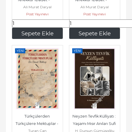
Ali Murat Daryal
Ali Murat Daryal
2026
2026
Post Yayınevi
Post Yayınevi
434
,00
455
,00
Sepete Ekle
Sepete Ekle
YENI
YENI
Türkçülerden 
Neyzen Tevfik Külliyatı : 
Türkçülere Mektuplar - 
Yaşamı Mısır Anıları Sufi 
Turan Can
H. Dursun Gümüşoğlu
Bir Demet Mektup -
Gözüyle Neyzen...