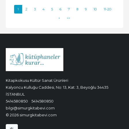
1
2
3
4
5
6
7
8
9
10
11-20
»
»»
Kitapkokusu Kültür Sanat Ürünleri
Kalyoncu Kulluğu Caddesi, No: 13, Kat: 3, Beyoğlu 34435
İSTANBUL
5414580850
5414580850
bilgi@simurgkitabevi.com
© 2026 simurgkitabevi.com