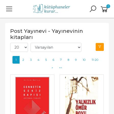
0
Post Yayınevi - Yayınevinin
kitapları
1
2
3
4
5
6
7
8
9
10
11-20
»
»»