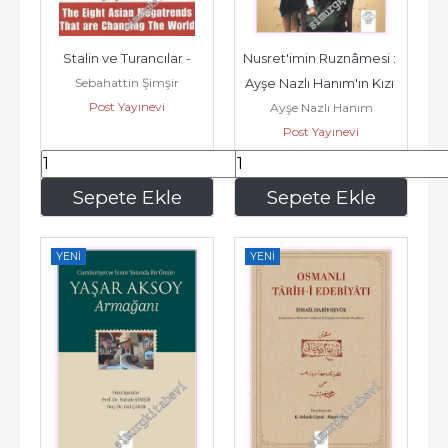
Stalin ve Turancılar -
Nusret'imin Ruznâmesi : 
Sebahattin Şimşir
Ayşe Nazlı Hanım'ın Kızı 
Post Yayınevi
Ayşe Nazlı Hanım
Halide Nusret 
Post Yayınevi
Zorlutuna...
245
,00
168
,00
Sepete Ekle
Sepete Ekle
YENI
YENI