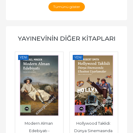
Tümünü göster
YAYINEVININ DIĞER KITAPLARI
YENI
YENI
YE
im 
Modern Alman 
Hollywood Taklidi: 
Edebiyatı -
Dünya Sinemasında 