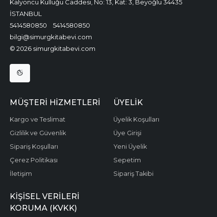
Kalyoncu Kulluğu Caddesi, No: 13, Kat: 3, Beyoğlu 34435
İSTANBUL
5414580850
5414580850
bilgi@simurgkitabevi.com
© 2026 simurgkitabevi.com
MÜŞTERI HIZMETLERI
ÜYELIK
Kargo ve Teslimat
Üyelik Koşulları
Gizlilik ve Güvenlik
Üye Girişi
Sipariş Koşulları
Yeni Üyelik
Çerez Politikası
Sepetim
İletişim
Sipariş Takibi
KIŞISEL VERILERI
KORUMA (KVKK)