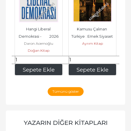
25
Hangi Liberal 
Kamusu Çalınan 
Erm
Demokrasi -         2026
Türkiye : Emek Siyaset 
Be
Daron Acemoğlu
Ayrım Kitap
Haysiyet -         2026
Doğan Kitap
464
,00
337
,50
e
Sepete Ekle
Sepete Ekle
Tümünü göster
YAZARIN DIĞER KITAPLARI