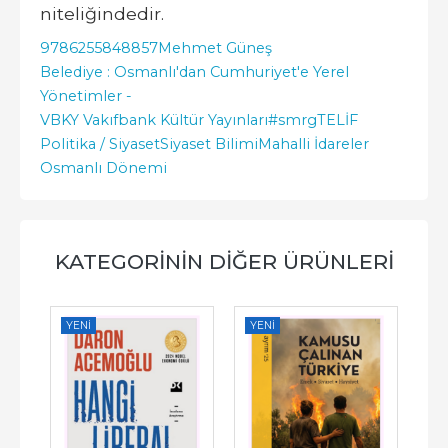
niteliğindedir.
9786255848857
Mehmet Güneş
Belediye : Osmanlı'dan Cumhuriyet'e Yerel
Yönetimler -
VBKY Vakıfbank Kültür Yayınları
#smrgTELİF
Politika / Siyaset
Siyaset Bilimi
Mahalli İdareler
Osmanlı Dönemi
KATEGORININ DIĞER ÜRÜNLERI
YENI
YENI
YE