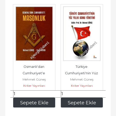
nı 
Osmanlı'dan 
Türkiye 
Va
Cumhuriyet'e 
Cumhuriyeti'nin Yüz 
Cu
Mehmet Güneş
Mehmet Güneş
r -
Masonluk -
Yıllık Kamu Yönetimi -
Kriter Yayınları
Kriter Yayınları
VB
276
,25
467
,50
e
Sepete Ekle
Sepete Ekle