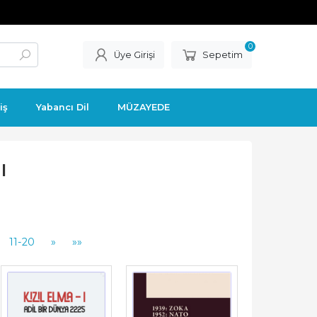
0
Üye Girişi
Sepetim
iş
Yabancı Dil
MÜZAYEDE
ı
11-20
»
»»