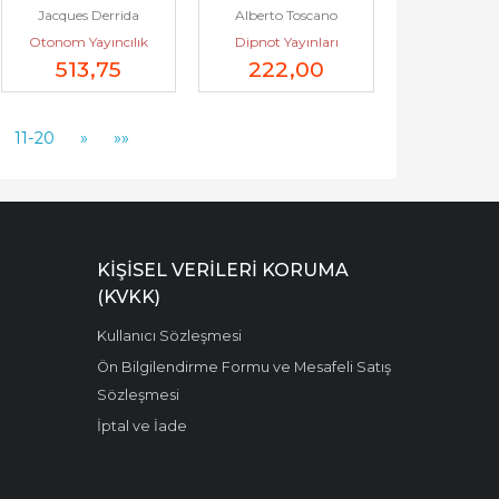
Jacques Derrida
Alberto Toscano
ve Güzel Dediğimiz 
Siyaseti -
Otonom Yayıncılık
Dipnot Yayınları
Ne Varsa -
513
,75
222
,00
11-20
»
»»
KIŞISEL VERILERI KORUMA
(KVKK)
Kullanıcı Sözleşmesi
Ön Bilgilendirme Formu ve Mesafeli Satış
Sözleşmesi
İptal ve İade