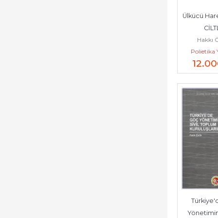
Ülkücü Harek
CİLTL
Hakkı 
Polietika 
12.0
Türkiye'
Yönetimind