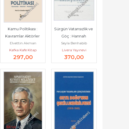
Kamu Politikası : 
Sürgün Vatansızlık ve 
Kavramlar Aktörler 
Göç : Hannah 
Elvettin Akman
Seyla Benhabib
Modeller -        2026
Arendt'ten Isaiah 
Kafka Kafe Kitap
Livera Yayınevi
Berlin'e Tarihle...
297
,00
370
,00
Yayınları