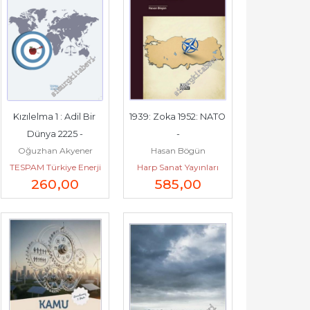
Kızılelma 1 : Adil Bir 
1939: Zoka 1952: NATO 
Dünya 2225 -
-
Oğuzhan Akyener
Hasan Bögün
TESPAM Türkiye Enerji
Harp Sanat Yayınları
260
,00
585
,00
Stratejileri ve Politikaları
Araştırma Merkezi