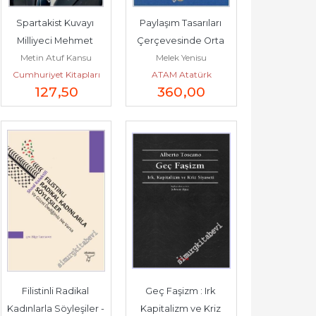
Spartakist Kuvayı 
Paylaşım Tasarıları 
Milliyeci Mehmet 
Çerçevesinde Orta 
Metin Atuf Kansu
Melek Yenisu
Vehbi Sarıdal -
Doğu'nun 
Cumhuriyet Kitapları
ATAM Atatürk
Şekillenmesi (1918 -...
127
,50
360
,00
Araştırma Merkezi
Filistinli Radikal 
Geç Faşizm : Irk 
Kadınlarla Söyleşiler - 
Kapitalizm ve Kriz 