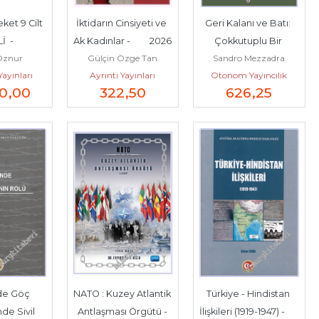
et 9 Cilt 
İktidarın Cinsiyeti ve 
Geri Kalanı ve Batı: 
İ  -
Ak Kadınlar -         2026
Çokkutuplu Bir 
Öznur
Gülçin Özge Tan
Sandro Mezzadra
Dünyada Sermaye 
Yayınları
Ayrıntı Yayınları
Otonom Yayıncılık
ve İktidar -
00
,00
322
,50
626
,25
de Göç 
NATO : Kuzey Atlantik 
Türkiye - Hindistan 
e Sivil 
Antlaşması Örgütü -
İlişkileri (1919-1947) -        