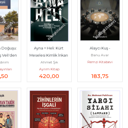
n Doğuşu: 
Ayna = Heli: Kürt 
Alaycı Kuş -
Banu Avar
 Veli'den 
Meselesi Kimlik İnkarı 
Remzi Kitabevi
ldırım
Ahmet Şık
        
Devlet Zihniyeti ve 
Yayınları
Ayrım Kitap
21
Yurttaşlık...
,50
420
,00
183
,75