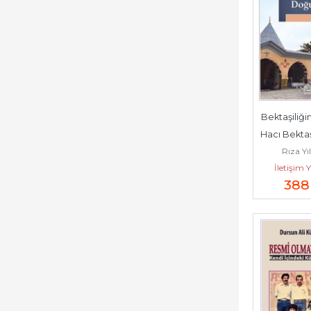
Bektaşiliği
Hacı Bektaş
Rıza Yı
Balım Sultan'a -
İletişim 
20
388