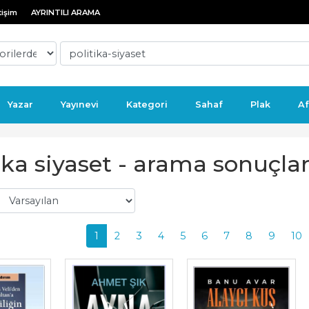
tişim
AYRINTILI ARAMA
Yazar
Yayınevi
Kategori
Sahaf
Plak
Af
ika siyaset - arama sonuçlar
1
2
3
4
5
6
7
8
9
10