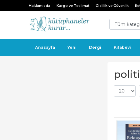
Hakkımızda
Kargo ve Teslimat
Gizlilik ve Güvenlik
İle
Anasayfa
Yeni
Dergi
Kitabevi
polit