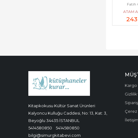
Fatih 
Toplum Kurul
ATAM A
Rolü -    
243
Araştırma
MÜŞT
Kargo 
Gizlili
Sipariş
Kitapkokusu Kültür Sanat Ürünleri
Çerez P
Kalyoncu Kulluğu Caddesi, No: 13, Kat: 3,
İletişi
Beyoğlu 34435 İSTANBUL
5414580850
5414580850
bilgi@simurgkitabevi.com