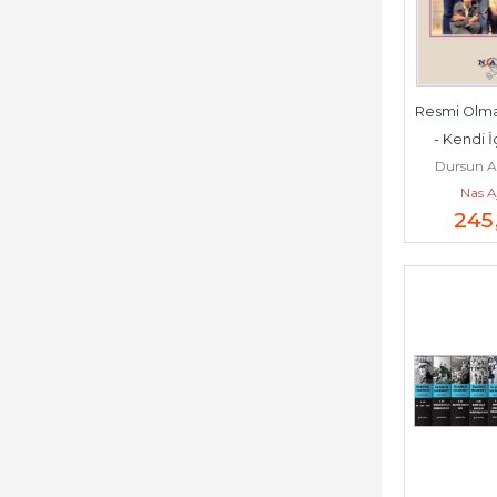
Resmi Olma
- Kendi İ
Dursun A
Kürdü Öl
Nas A
245