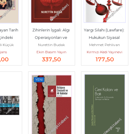
yan Tarih 
Zihinlerin İşgali: Algı 
Yargı Silahı (Lawfare): 
çindeki 
Operasyonları ve 
Hukukun Siyasal 
li Küçük
Nurettin Budak
Mehmet Pehlivan
dürmek -
Manipülasyon -        
Muhalefetin Yok 
jans
Ekin Basım Yayın
Kırmızı Kedi Yayınevi
2026
Edilmesine...
,00
337
,50
177
,50
YENI