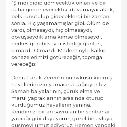
“Şimdi gidip gömecektik onları ve bir
daha göremeyecektik, duyamayacaktık,
belki unutulup gideceklerdi bir zaman
sonra. Hiç yaşamamışlar gibi. Ölüm de
vardı, olmasaydı, hiç olmasaydı,
dövüşseydik ama kimse ölmeseydi,
herkes görebilseydi istediği günleri,
olmazdı. Olmazdı. Madem öyle kalkıp
cenazelerimizi götüreceğiz, toprağa
vereceğiz.”
Deniz Faruk Zeren'in bu öyküsü kırılmış
hayallerimizin yamacına çağırıyor bizi.
Saman balyalarının, çürük elma ve
marul yapraklarının arasında oturup
kurduğumuz hayallerin yanına.
Kendimizi bir an savrulan bir sonbahar
yaprağı gibi duyuyoruz, güzel bir avluya
düşmeyi umut ediyoruz. Hemen yandaki