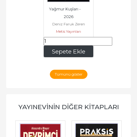
Yağmur Kuşları -        
2026
Deniz Faruk Zeren
Metis Yayınları
155
,40
Sepete Ekle
Tümünü göster
YAYINEVININ DIĞER KITAPLARI