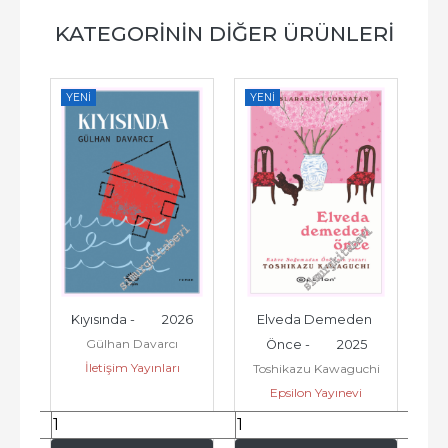
KATEGORININ DIĞER ÜRÜNLERI
YENI
YENI
YE
6
Kıyısında -         2026
Elveda Demeden 
Sa
Gülhan Davarcı
Önce -         2025
İletişim Yayınları
Toshikazu Kawaguchi
Et
Epsilon Yayınevi