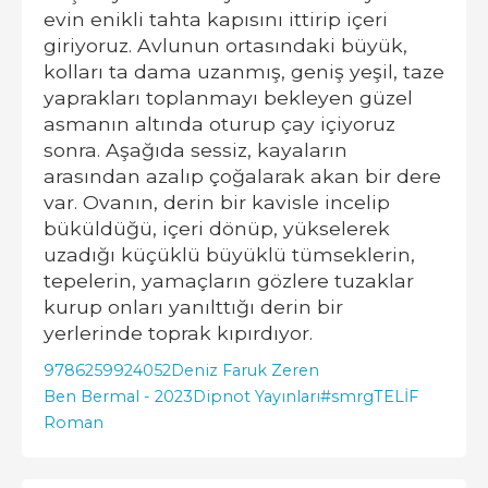
evin enikli tahta kapısını ittirip içeri
giriyoruz. Avlunun ortasındaki büyük,
kolları ta dama uzanmış, geniş yeşil, taze
yaprakları toplanmayı bekleyen güzel
asmanın altında oturup çay içiyoruz
sonra. Aşağıda sessiz, kayaların
arasından azalıp çoğalarak akan bir dere
var. Ovanın, derin bir kavisle incelip
büküldüğü, içeri dönüp, yükselerek
uzadığı küçüklü büyüklü tümseklerin,
tepelerin, yamaçların gözlere tuzaklar
kurup onları yanılttığı derin bir
yerlerinde toprak kıpırdıyor.
9786259924052
Deniz Faruk Zeren
Ben Bermal - 2023
Dipnot Yayınları
#smrgTELİF
Roman