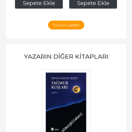
229
,40
258
,75
e
Sepete Ekle
Sepete Ekle
Tümünü göster
YAZARIN DIĞER KITAPLARI