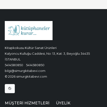
Kitapkokusu Kültür Sanat Ürünleri
Kalyoncu Kulluğu Caddesi, No: 13, Kat: 3, Beyoğlu 34435
İSTANBUL
5414580850
5414580850
bilgi@simurgkitabevi.com
© 2026 simurgkitabevi.com
MÜŞTERI HIZMETLERI
ÜYELIK