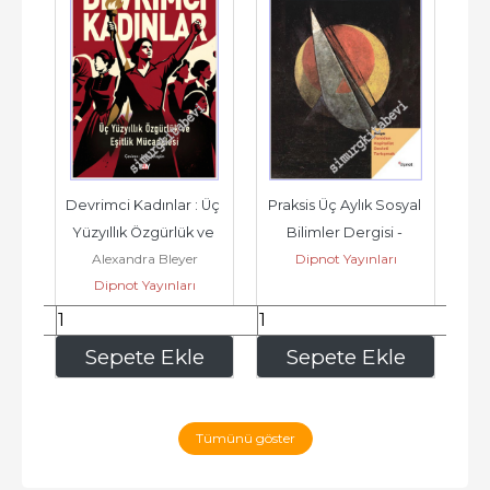
Devrimci Kadınlar : Üç 
Praksis Üç Aylık Sosyal 
Yüzyıllık Özgürlük ve 
Bilimler Dergisi - 
Ken
Alexandra Bleyer
Dipnot Yayınları
Eşitlik Mücadelesi -
Yeniden Kapitalist 
Dipnot Yayınları
Devleti...
444
,00
337
,50
e
Sepete Ekle
Sepete Ekle
Tümünü göster