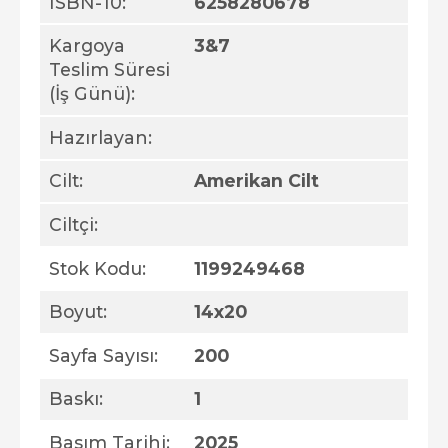
ISBN-10:
6258280678
Kargoya
3&7
Teslim Süresi
(İş Günü):
Hazırlayan:
Cilt:
Amerikan Cilt
Ciltçi:
Stok Kodu:
1199249468
Boyut:
14x20
Sayfa Sayısı:
200
Baskı:
1
Basım Tarihi:
2025