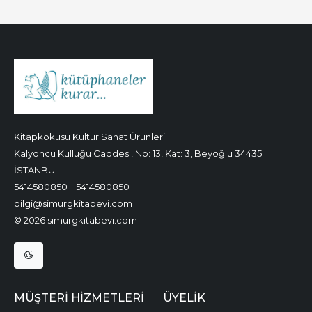
Kitapkokusu Kültür Sanat Ürünleri
Kalyoncu Kulluğu Caddesi, No: 13, Kat: 3, Beyoğlu 34435
İSTANBUL
5414580850
5414580850
bilgi@simurgkitabevi.com
© 2026 simurgkitabevi.com
MÜŞTERI HIZMETLERI
ÜYELIK