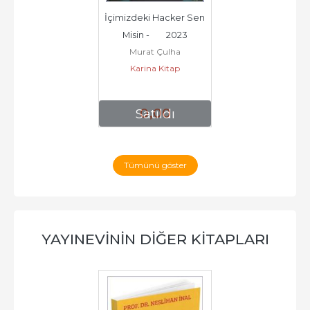
İçimizdeki Hacker Sen 
Misin -        2023
Murat Çulha
Karina Kitap
0
,00
Satıldı
Tümünü göster
YAYINEVININ DIĞER KITAPLARI