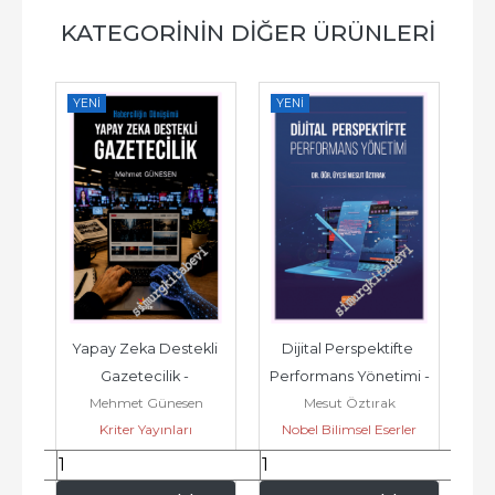
KATEGORININ DIĞER ÜRÜNLERI
YENI
YENI
YE
Yapay Zeka Destekli 
Dijital Perspektifte 
ğun 
Gazetecilik - 
Performans Yönetimi -
Mehmet Günesen
Mesut Öztırak
2026
Haberciliğin 
Kriter Yayınları
Nobel Bilimsel Eserler
Dönüşümü -