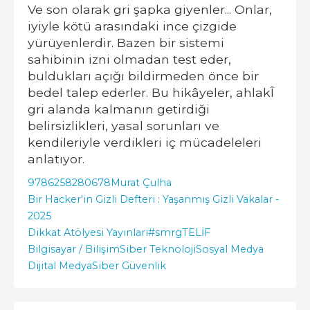
Ve son olarak gri şapka giyenler... Onlar,
iyiyle kötü arasındaki ince çizgide
yürüyenlerdir. Bazen bir sistemi
sahibinin izni olmadan test eder,
buldukları açığı bildirmeden önce bir
bedel talep ederler. Bu hikâyeler, ahlakÎ
gri alanda kalmanın getirdiği
belirsizlikleri, yasal sorunları ve
kendileriyle verdikleri iç mücadeleleri
anlatıyor.
9786258280678
Murat Çulha
Bir Hacker'in Gizli Defteri : Yaşanmış Gizli Vakalar -
2025
Dikkat Atölyesi Yayınları
#smrgTELİF
Bilgisayar / Bilişim
Siber Teknoloji
Sosyal Medya
Dijital Medya
Siber Güvenlik