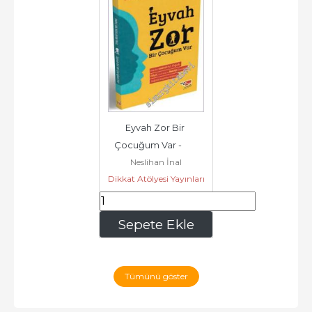
Eyvah Zor Bir 
Çocuğum Var -        
Neslihan İnal
2025
Dikkat Atölyesi Yayınları
179
,20
Sepete Ekle
Tümünü göster