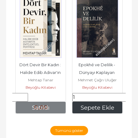
Dört Devir Bir Kadın : 
Epokhé ve Delilik - 
Tini
Halide Edib Adıvar'ın 
Dünyayı Kaplayan 
Mehtap Tanar
Mehmet Çağrı Uluğer
Entelektüel Portresi  -
Gece Üzerine -
Beyoğlu Kitabevi
Beyoğlu Kitabevi
0
,00
280
,00
e
Satıldı
Sepete Ekle
Tümünü göster