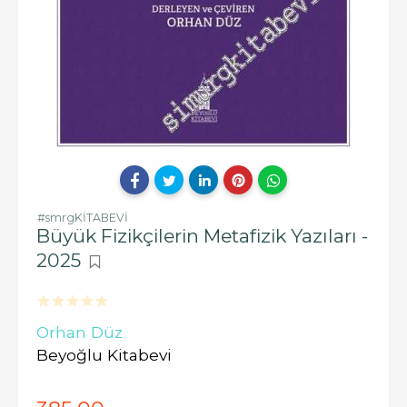
#smrgKİTABEVİ
Büyük Fizikçilerin Metafizik Yazıları -
2025
Orhan Düz
Beyoğlu Kitabevi