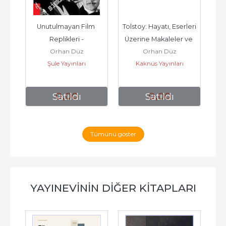
Unutulmayan Film 
Tolstoy: Hayatı, Eserleri 
 
Replikleri -
Üzerine Makaleler ve 
O
Orhan Düz
Orhan Düz
in 
Aforizmalar -        2002
Met
Şule Yayınları
Kaknüs Yayınları
0
,00
0
,00
Satıldı
Satıldı
Tümünü göster
YAYINEVININ DIĞER KITAPLARI