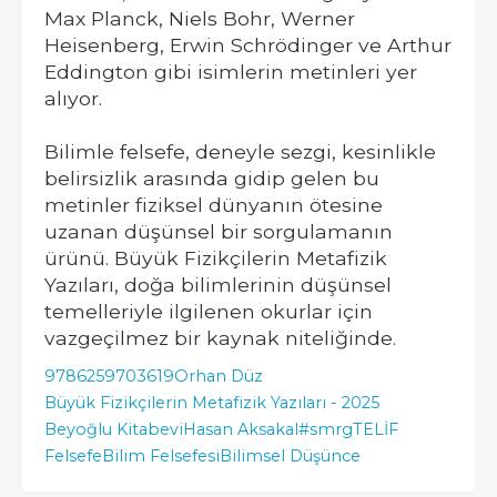
Max Planck, Niels Bohr, Werner
Heisenberg, Erwin Schrödinger ve Arthur
Eddington gibi isimlerin metinleri yer
alıyor.
Bilimle felsefe, deneyle sezgi, kesinlikle
belirsizlik arasında gidip gelen bu
metinler fiziksel dünyanın ötesine
uzanan düşünsel bir sorgulamanın
ürünü. Büyük Fizikçilerin Metafizik
Yazıları, doğa bilimlerinin düşünsel
temelleriyle ilgilenen okurlar için
vazgeçilmez bir kaynak niteliğinde.
9786259703619
Orhan Düz
Büyük Fizikçilerin Metafizik Yazıları - 2025
Beyoğlu Kitabevi
Hasan Aksakal
#smrgTELİF
Felsefe
Bilim Felsefesi
Bilimsel Düşünce