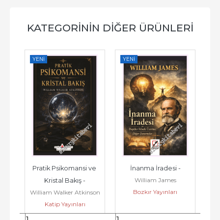
KATEGORININ DIĞER ÜRÜNLERI
YENI
YENI
YE
Pratik Psikomansi ve 
İnanma İradesi -
Si
William James
Kristal Bakış -
Bozkır Yayınları
William Walker Atkinson
Katip Yayınları
Ke