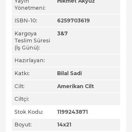
Yayın
Hikmet Akyüz
Yönetmeni:
ISBN-10:
6259703619
Kargoya
3&7
Teslim Süresi
(İş Günü):
Hazırlayan:
Katkı:
Bilal Sadi
Cilt:
Amerikan Cilt
Ciltçi:
Stok Kodu:
1199243871
Boyut:
14x21