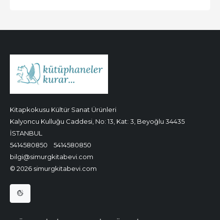
Kitapkokusu Kültür Sanat Ürünleri
Kalyoncu Kulluğu Caddesi, No: 13, Kat: 3, Beyoğlu 34435
İSTANBUL
5414580850
5414580850
bilgi@simurgkitabevi.com
© 2026 simurgkitabevi.com