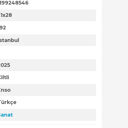
1199248546
21x28
192
İstanbul
2025
iltli
Enso
Türkçe
Sanat