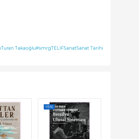
ı
Turan Takaoğlu
#smrgTELİF
Sanat
Sanat Tarihi
YENI
YENI