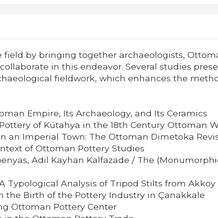
 field by bringing together archaeologists, Ottoman
collaborate in this endeavor. Several studies pre
aeological fieldwork, which enhances the methodo
toman Empire, Its Archaeology, and Its Ceramics
 Pottery of Kütahya in the 18th Century Ottoman 
 in an Imperial Town: The Ottoman Dimetoka Revi
Context of Ottoman Pottery Studies
Doenyas, Adil Kayhan Kalfazade / The (Monumorphic
 Typological Analysis of Tripod Stilts from Akköy
 the Birth of the Pottery Industry in Çanakkale
ing Ottoman Pottery Center