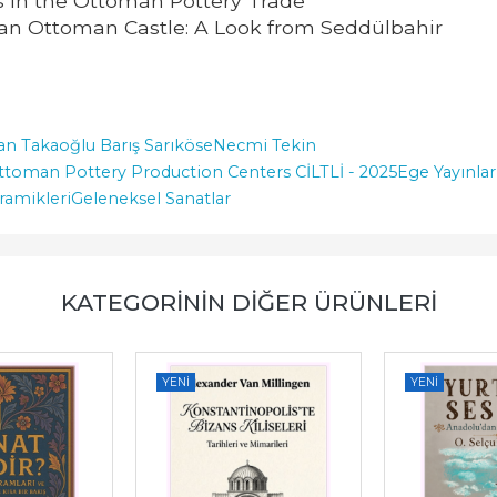
s in the Ottoman Pottery Trade
f an Ottoman Castle: A Look from Seddülbahir
an Takaoğlu Barış Sarıköse
Necmi Tekin
ttoman Pottery Production Centers CİLTLİ - 2025
Ege Yayınlar
ramikleri
Geleneksel Sanatlar
KATEGORININ DIĞER ÜRÜNLERI
YENI
YENI