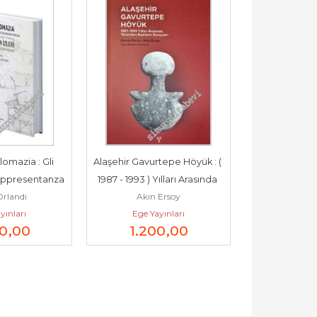
omazia : Gli 
Alaşehir Gavurtepe Höyük : ( 
Türkiye'de 
Rappresentanza 
1987 - 1993 ) Yılları Arasında 
Yeniden Ya
rlandi
Akın Ersoy
Adnan V
a in...
Yürütülen...
Sürecinde De
yınları
Ege Yayınları
Ege Ya
50
,00
1.200
,00
150