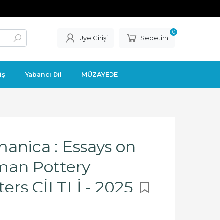
0
Üye Girişi
Sepetim
iş
Yabancı Dil
MÜZAYEDE
anica : Essays on
man Pottery
ers CİLTLİ - 2025