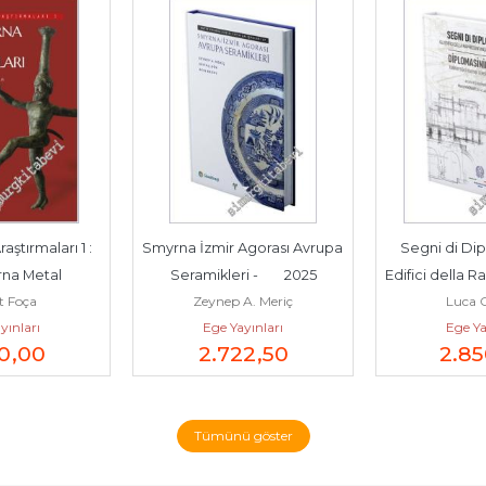
ştırmaları 1 : 
Smyrna İzmir Agorası Avrupa 
Segni di Dipl
na Metal 
Seramikleri -        2025
Edifici della 
t Foça
Zeynep A. Meriç
Luca O
-        2025
Italian
yınları
Ege Yayınları
Ege Ya
0
,00
2.722
,50
2.8
Tümünü göster