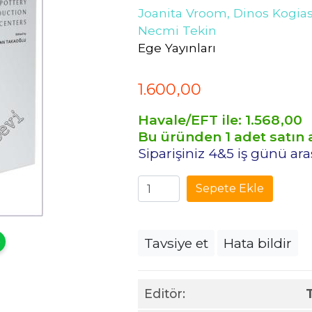
Joanita Vroom,
Dinos Kogia
Necmi Tekin
Ege Yayınları
1.600
,00
Havale/EFT ile:
1.568
,00
Bu üründen 1 adet satın a
Siparişiniz 4&5 iş günü ar
Sepete Ekle
Tavsiye et
Hata bildir
Editör: