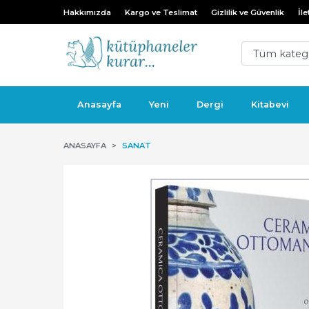
Hakkımızda
Kargo ve Teslimat
Gizlilik ve Güvenlik
İle
Anasayfa
Yeni
Dergi
Kitabevi
ANASAYFA
SANAT