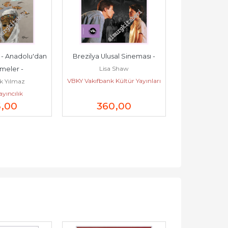
 - Anadolu'dan 
Brezilya Ulusal Sineması -
Sanatın Van
Lisa Shaw
Osman 
meler -
VBKY Vakıfbank Kültür Yayınları
Ekin Bas
k Yılmaz
yıncılık
5
,00
360
,00
66