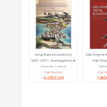
esi Geç Roma 
Sinop Kale Excavations ( 
Eski Smyrna Ara
        2026
2015 - 2017 ) : Investigations at 
Eski Smyr
yhan Murat
Alexander A. Bauer
Serha
the...
Buluntuları 
yınları
Ege Yayınları
Ege Ya
5
,00
4.050
,00
1.80