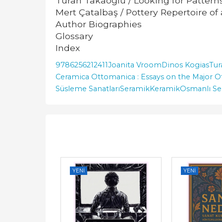
Turan Takaoğlu / Looking for Pattern
Mert Çatalbaş / Pottery Repertoire o
Author Biographies
Glossary
Index
9786256212411
Joanita Vroom
Dinos Kogias
Tur
Ceramica Ottomanica : Essays on the Major O
Süsleme Sanatları
Seramik
Keramik
Osmanlı Se
YENI
YENI