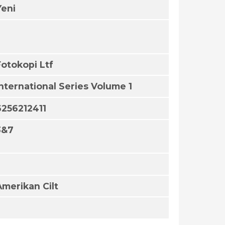
Yeni
Fotokopi Ltf
International Series Volume 1
6256212411
3&7
Amerikan Cilt