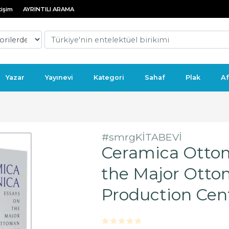
tişim
AYRINTILI ARAMA
Yazar
Yayınevi
Kategori
Sahaf
Plak
Af
#smrgKİTABEVİ
Ceramica Ottom
the Major Otto
Production Cent