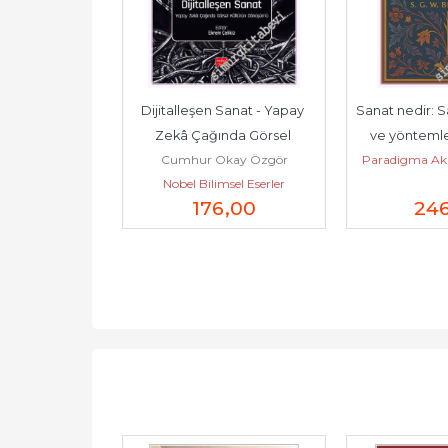
eri -         
Dijitalleşen Sanat - Yapay 
Sanat nedir: S
26
Zekâ Çağında Görsel 
ve yöntemler
 Harman
Cumhur Okay Özgör
Paradigma Aka
Kültürün Dönüşümü -...
bak
demi Yayınları
Nobel Bilimsel Eserler
8
,80
176
,00
24