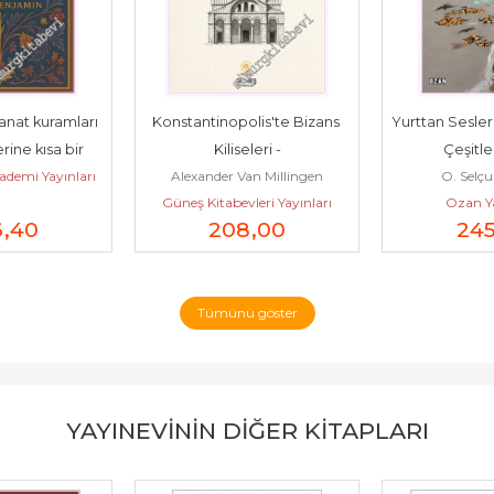
anat kuramları 
Konstantinopolis'te Bizans 
Yurttan Sesler
ine kısa bir 
Kiliseleri -
Çeşitle
demi Yayınları
Alexander Van Millingen
O. Selçu
ış -
Güneş Kitabevleri Yayınları
Ozan Ya
6
,40
208
,00
24
Tümünü göster
YAYINEVININ DIĞER KITAPLARI