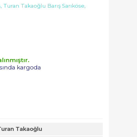
s,
Turan Takaoğlu Barış Sarıköse,
lınmıştır.
asında kargoda
Turan Takaoğlu