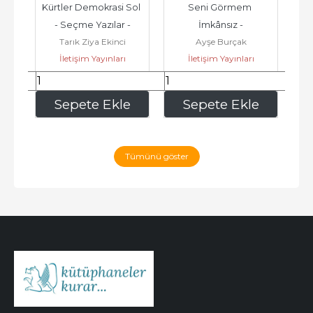
i 
Kürtler Demokrasi Sol 
Seni Görmem 
Ç
- Seçme Yazılar -
İmkânsız -
Un
Tarık Ziya Ekinci
Ayşe Burçak
İletişim Yayınları
İletişim Yayınları
284
,90
281
,20
e
Sepete Ekle
Sepete Ekle
Tümünü göster