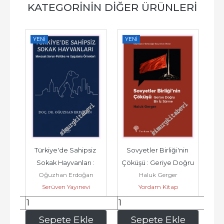
KATEGORININ DIĞER ÜRÜNLERI
YENI
YENI
YE
i 
Türkiye'de Sahipsiz 
Sovyetler Birliği'nin 
Sı
  
Sokak Hayvanları : 
Çöküşü : Geriye Doğru 
Oğuzhan Erdoğan
Haluk Gerger
Mevzuat - Sorun - 
Bir İz Sürme -         2026
Serüven Yayınevi
Yordam Kitap
Politika ve...
323
,05
510
,00
e
Sepete Ekle
Sepete Ekle