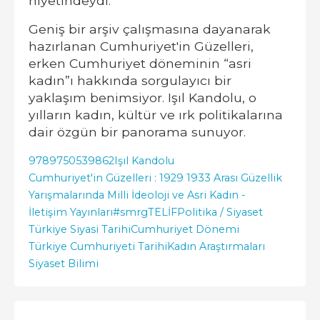
niyetindeydi.
Geniş bir arşiv çalışmasına dayanarak
hazırlanan Cumhuriyet'in Güzelleri,
erken Cumhuriyet döneminin “asri
kadın”ı hakkında sorgulayıcı bir
yaklaşım benimsiyor. Işıl Kandolu, o
yılların kadın, kültür ve ırk politikalarına
dair özgün bir panorama sunuyor.
9789750539862
Işıl Kandolu
Cumhuriyet'in Güzelleri : 1929 1933 Arası Güzellik
Yarışmalarında Milli İdeoloji ve Asri Kadın -
İletişim Yayınları
#smrgTELİF
Politika / Siyaset
Türkiye Siyasi Tarihi
Cumhuriyet Dönemi
Türkiye Cumhuriyeti Tarihi
Kadın Araştırmaları
Siyaset Bilimi