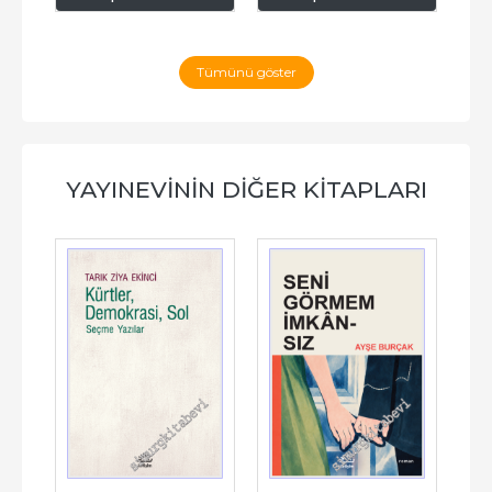
Tümünü göster
YAYINEVININ DIĞER KITAPLARI