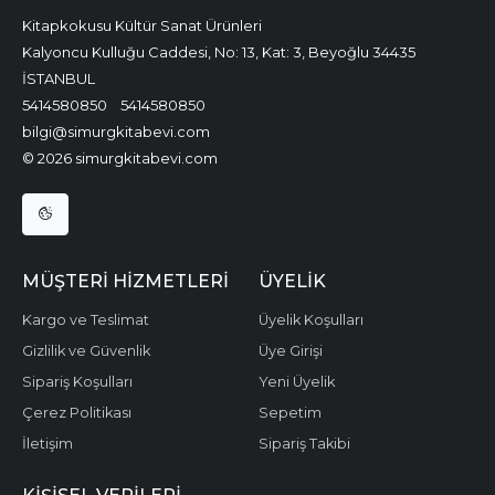
Kitapkokusu Kültür Sanat Ürünleri
Kalyoncu Kulluğu Caddesi, No: 13, Kat: 3, Beyoğlu 34435
İSTANBUL
5414580850
5414580850
bilgi@simurgkitabevi.com
© 2026 simurgkitabevi.com
MÜŞTERI HIZMETLERI
ÜYELIK
Kargo ve Teslimat
Üyelik Koşulları
Gizlilik ve Güvenlik
Üye Girişi
Sipariş Koşulları
Yeni Üyelik
Çerez Politikası
Sepetim
İletişim
Sipariş Takibi