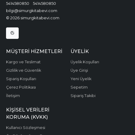
5414580850
5414580850
bilgi@simurgkitabevi.com
© 2026 simurgkitabevi.com
MÜŞTERI HIZMETLERI
ÜYELIK
Kargo ve Teslimat
Üyelik Koşulları
Gizlilik ve Güvenlik
Üye Girişi
Sipariş Koşulları
Yeni Üyelik
Çerez Politikası
Sepetim
İletişim
Sipariş Takibi
KIŞISEL VERILERI
KORUMA (KVKK)
Kullanıcı Sözleşmesi