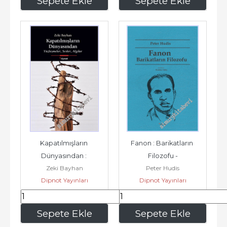
Sepete Ekle
Sepete Ekle
Kapatılmışların 
Fanon : Barikatların 
Dünyasından : 
Filozofu -
Zeki Bayhan
Peter Hudis
Yüzleşmeler Sesler 
Dipnot Yayınları
Dipnot Yayınları
Algılar -
407
,00
195
,00
Sepete Ekle
Sepete Ekle