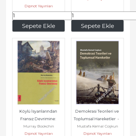
Dipnot Yayınları
2008
285
,00
142
,50
Sepete Ekle
Sepete Ekle
Köylü İsyanlarından 
Demokrasi Teorileri ve 
Fransız Devrimine: 
Toplumsal Hareketler  -        
Murray Bookchin
Mustafa Kemal Coşkun
Devrimci Halk 
2017
Dipnot Yayınları
Dipnot Yayınları
Hareketleri Tarihi...