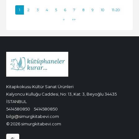
1
2
3
4
5
6
7
8
9
10
11-20
»
»»
Kitapkokusu Kültür Sanat Ürünleri
Kalyoncu Kulluğu Caddesi, No: 13, Kat: 3, Beyoğlu 34435
İSTANBUL
5414580850
5414580850
bilgi@simurgkitabevi.com
© 2026 simurgkitabevi.com