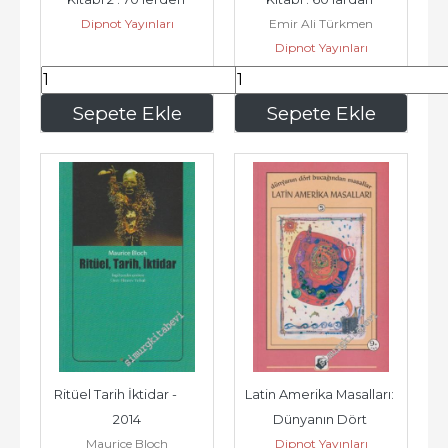
Dipnot Yayınları
Emir Ali Türkmen
80'lere Seçme Metinler 
2000'lere Seçme 
Dipnot Yayınları
-...
Metinler -...
488
,40
367
,50
Sepete Ekle
Sepete Ekle
Ritüel Tarih İktidar -        
Latin Amerika Masalları: 
2014
Dünyanın Dört 
Maurice Bloch
Dipnot Yayınları
Bucağından Masallar 5 -        