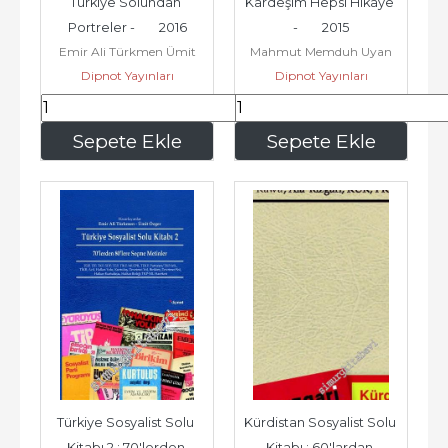
Türkiye Solundan 
Kardeşim Hepsi Hikâye 
Portreler -        2016
-        2015
Emir Ali Türkmen Ümit
Mahmut Memduh Uyan
Dipnot Yayınları
Özger
Dipnot Yayınları
468
,75
375
,00
Sepete Ekle
Sepete Ekle
Türkiye Sosyalist Solu 
Kürdistan Sosyalist Solu 
Kitabı 2 : 70'lerden 
Kitabı : 60'lardan 