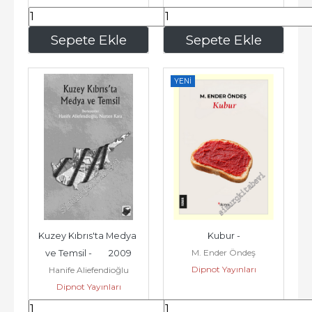
302
,40
180
,00
Sepete Ekle
Sepete Ekle
YENI
Kuzey Kıbrıs'ta Medya 
Kubur -
M. Ender Öndeş
ve Temsil -        2009
Dipnot Yayınları
Hanife Aliefendioğlu
Dipnot Yayınları