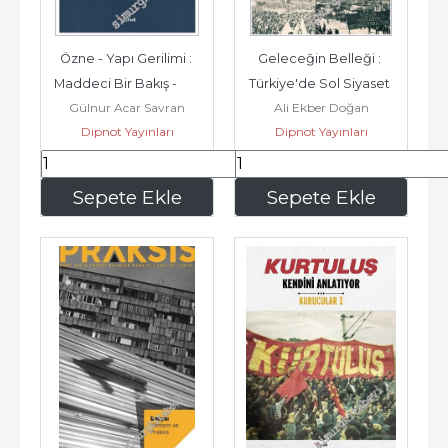
Özne - Yapı Gerilimi : 
Geleceğin Belleği : 
Maddeci Bir Bakış -        
Türkiye'de Sol Siyaset 
Gülnur Acar Savran
Ali Ekber Doğan
2025
Coğrafyasının Oluşumu...
Dipnot Yayınları
Dipnot Yayınları
222
,00
333
,00
Sepete Ekle
Sepete Ekle