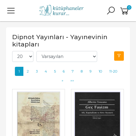
0
Dipnot Yayınları - Yayınevinin
kitapları
1
2
3
4
5
6
7
8
9
10
11-20
»
»»