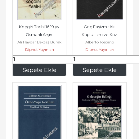
Koçgiri Tarihi 16 19.yy 
Geç Faşizm : Irk 
Osmanlı Arşiv 
Kapitalizm ve Kriz 
Ali Haydar Bektaş Burak
Alberto Toscano
Belgeleriyle : Aşiret - 
Siyaseti -
Bektaş Gültekin Uçar
Dipnot Yayınları
Dipnot Yayınları
Kmlik -...
621
,25
222
,00
Sepete Ekle
Sepete Ekle