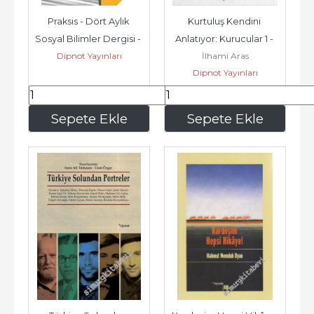
Praksis - Dört Aylık 
Kurtuluş Kendini 
Sosyal Bilimler Dergisi - 
Anlatıyor: Kurucular 1 - 
Dipnot Yayınları
İlhami Aras
Dosya: Yöntem ve 
İlhami Aras, Ali Demir, 
Dipnot Yayınları
Praksis...
Şaban...
99
,00
315
,00
Sepete Ekle
Sepete Ekle