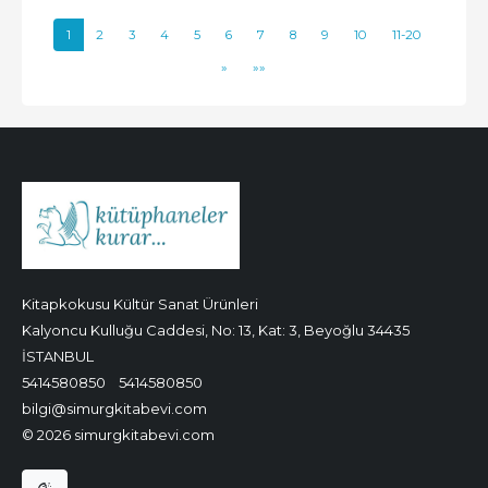
1
2
3
4
5
6
7
8
9
10
11-20
»
»»
Kitapkokusu Kültür Sanat Ürünleri
Kalyoncu Kulluğu Caddesi, No: 13, Kat: 3, Beyoğlu 34435
İSTANBUL
5414580850
5414580850
bilgi@simurgkitabevi.com
© 2026 simurgkitabevi.com