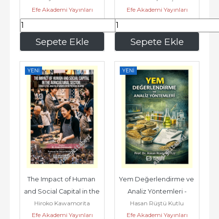
Efe Akademi Yayınları
Efe Akademi Yayınları
Anten...
315
,00
450
,00
Sepete Ekle
Sepete Ekle
YENI
YENI
The Impact of Human 
Yem Değerlendirme ve 
and Social Capital in the 
Analiz Yöntemleri -
Hiroko Kawamorita
Hasan Rüştü Kutlu
Agricultural Sector : a...
Efe Akademi Yayınları
Efe Akademi Yayınları