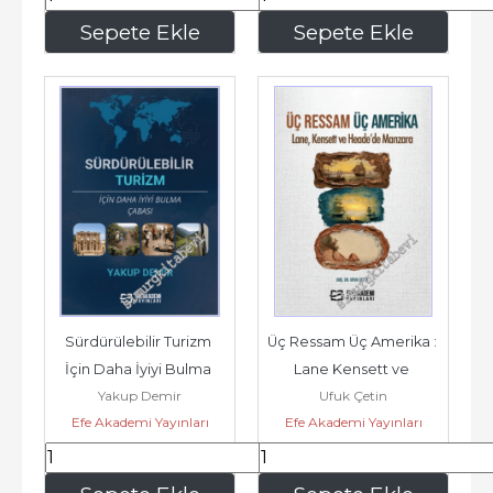
540
,00
450
,00
Sepete Ekle
Sepete Ekle
Sürdürülebilir Turizm 
Üç Ressam Üç Amerika : 
İçin Daha İyiyi Bulma 
Lane Kensett ve 
Yakup Demir
Ufuk Çetin
Çabası -
Heade'de Manzara -
Efe Akademi Yayınları
Efe Akademi Yayınları
720
,00
243
,00