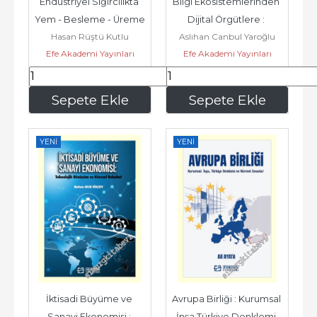
Endüstriyel Sığırcılıkta 
Bilgi Ekosistemlerinden 
Yem - Besleme - Üreme 
Dijital Örgütlere : 
Hasan Rüştü Kutlu
Aslıhan Canbul Yaroğlu
: Teorik Temel - Pratik...
Öğrenme Hafıza ve 
Efe Akademi Yayınları
Efe Akademi Yayınları
Yapay Zeka -
1.440
,00
252
,00
Sepete Ekle
Sepete Ekle
YENI
YENI
İktisadi Büyüme ve 
Avrupa Birliği : Kurumsal 
Sanayi Ekonomisi : 
İnşa Türkiye Denklemi 