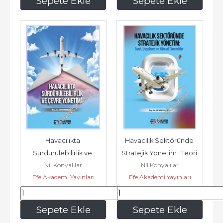
Sepete Ekle
Sepete Ekle
Havacılıkta 
Havacılık Sektöründe 
Sürdürülebilirlik ve 
Stratejik Yönetim : Teori 
Nil Konyalılar
Nil Konyalılar
Çevre Yönetimi -
Uygulama ve Küresel...
Efe Akademi Yayınları
Efe Akademi Yayınları
405
,00
360
,00
Sepete Ekle
Sepete Ekle