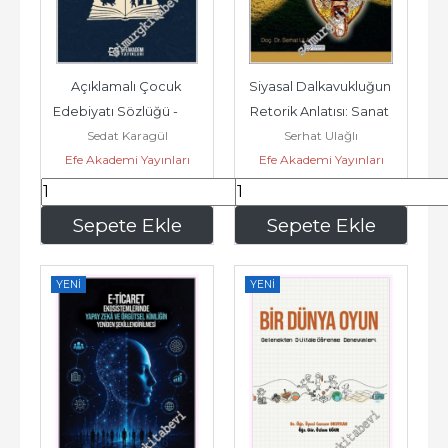
Açıklamalı Çocuk 
Siyasal Dalkavukluğun 
Edebiyatı Sözlüğü -        
Retorik Anlatısı: Sanat 
Sedat Karagül
Serhat Ulağlı
2025
ve Kültür -        2024
Efe Akademi Yayınları
Efe Akademi Yayınları
315
,00
270
,00
Sepete Ekle
Sepete Ekle
YENI
YENI