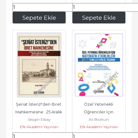
450
,00
540
,00
Sepete Ekle
Sepete Ekle
Şeriat İsteriz!'den İbret 
Özel Yetenekli 
Mahkemesine : 25 Aralık 
Öğrenciler İçin 
Sezgin Elbay
Ali Bozkurt
1930–27 Şubat 1931...
Matematik Etkinlikleri : 
Efe Akademi Yayınları
Efe Akademi Yayınları
EDGA Temelli...