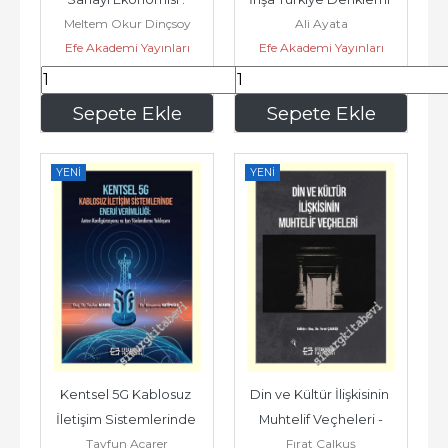
Meltem Okur Dinçsoy
Ali Ayata
Teknolojik Dönüşüm ve 
ve Küresel Sınavlar -
Efe Akademi Yayınları
Efe Akademi Yayınları
Küresel...
297
,00
405
,00
Sepete Ekle
Sepete Ekle
YENI
YENI
Kentsel 5G Kablosuz 
Din ve Kültür İlişkisinin 
İletişim Sistemlerinde 
Muhtelif Veçheleri -
Tayfun Acarer
Fırat Çalkuş
Enerji Verimliliği : 