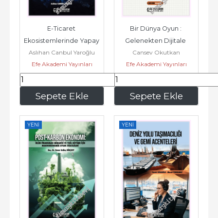
E-Ticaret 
Bir Dünya Oyun : 
Ekosistemlerinde Yapay 
Gelenekten Dijitale 
Aslıhan Canbul Yaroğlu
Cansev Okutkan
Zekâ ve Örgütsel 
Öğrenme Deneyimleri -
Efe Akademi Yayınları
Efe Akademi Yayınları
Kimliğin Yeniden...
270
,00
450
,00
Sepete Ekle
Sepete Ekle
YENI
YENI