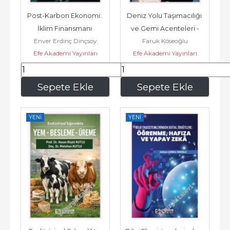
Post-Karbon Ekonomi: 
Deniz Yolu Taşımacılığı 
İklim Finansmanı 
ve Gemi Acenteleri -
Enver Erdinç Dinçsoy
Faruk Köseoğlu
Mimarisi ve Yeşil 
Efe Akademi Yayınları
Efe Akademi Yayınları
Büyüme İçin...
360
,00
360
,00
Sepete Ekle
Sepete Ekle
YENI
YENI