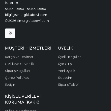
İSTANBUL
5414580850
5414580850
bilgi@simurgkitabevi.com
© 2026 simurgkitabevi.com
MÜŞTERI HIZMETLERI
ÜYELIK
Kargo ve Teslimat
Üyelik Koşulları
Gizlilik ve Güvenlik
Üye Girişi
Sipariş Koşulları
Yeni Üyelik
Çerez Politikası
Sepetim
İletişim
Sipariş Takibi
KIŞISEL VERILERI
KORUMA (KVKK)
Kullanıcı Sözleşmesi