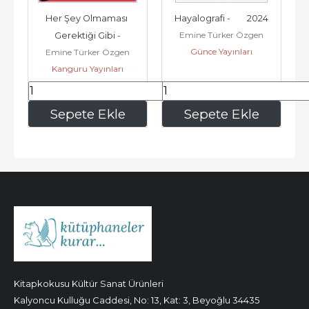
Her Şey Olmaması 
Hayalografi -        2024
Emine Türker Özgen
Gerektiği Gibi -
Günce Yayınları
Emine Türker Özgen
Kanguru Yayınları
161
,00
210
,00
Sepete Ekle
Sepete Ekle
Kitapkokusu Kültür Sanat Ürünleri
Kalyoncu Kulluğu Caddesi, No: 13, Kat: 3, Beyoğlu 34435