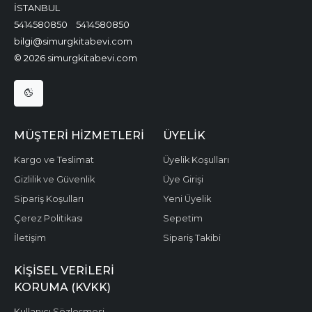
İSTANBUL
5414580850
5414580850
bilgi@simurgkitabevi.com
© 2026 simurgkitabevi.com
MÜŞTERI HIZMETLERI
ÜYELIK
Kargo ve Teslimat
Üyelik Koşulları
Gizlilik ve Güvenlik
Üye Girişi
Sipariş Koşulları
Yeni Üyelik
Çerez Politikası
Sepetim
İletişim
Sipariş Takibi
KIŞISEL VERILERI
KORUMA (KVKK)
Kullanıcı Sözleşmesi