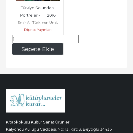
Türkiye Solundan 
Portreler -        2016
Emir Ali Türkmen Ümit
Dipnot Yayınları
Özger
468
,75
Sepete Ekle
Kitapkokusu Kültür Sanat Ürünleri
Kalyoncu Kulluğu Caddesi, No: 13, Kat: 3, Beyoğlu 34435