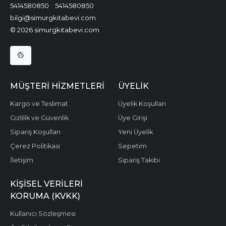
5414580850
5414580850
bilgi@simurgkitabevi.com
© 2026 simurgkitabevi.com
MÜŞTERI HIZMETLERI
ÜYELIK
Kargo ve Teslimat
Üyelik Koşulları
Gizlilik ve Güvenlik
Üye Girişi
Sipariş Koşulları
Yeni Üyelik
Çerez Politikası
Sepetim
İletişim
Sipariş Takibi
KIŞISEL VERILERI
KORUMA (KVKK)
Kullanıcı Sözleşmesi