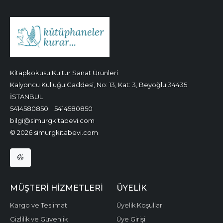
Kitapkokusu Kültür Sanat Ürünleri
Kalyoncu Kulluğu Caddesi, No: 13, Kat: 3, Beyoğlu 34435
İSTANBUL
5414580850
5414580850
bilgi@simurgkitabevi.com
© 2026 simurgkitabevi.com
MÜŞTERI HIZMETLERI
ÜYELIK
Kargo ve Teslimat
Üyelik Koşulları
Gizlilik ve Güvenlik
Üye Girişi