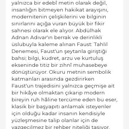
yalnızca bir edebî metin olarak değil,
insanlığın bitmeyen hakikat arayışını,
modernitenin çelişkilerini ve bilginin
sınırlarını açığa vuran büyük bir fikir
sahnesi olarak ele alıyor. Abdülhak
Adnan Adıvar'ın berrak ve derinlikli
üslubuyla kaleme alınan Faust: Tahlil
Denemesi, Faust'un şeytanla giriştiği
bahsi; bilgi, kudret, arzu ve kurtuluş
ekseninde titiz bir zihnî muhasebeye
dönüştürüyor. Okuru metnin sembolik
katmanları arasında gezdirirken
Faust'un trajedisini yalnızca geçmişe ait
bir hikâye olmaktan çıkarıp modern
bireyin ruh hâline tercüme eden bu eser,
klasik bir başyapıtı anlamak isteyenler
için olduğu kadar insanın kendisiyle
yüzleşmesine talip olanlar için de
vazgeçilmez bir rehber niteliği taşıyor.