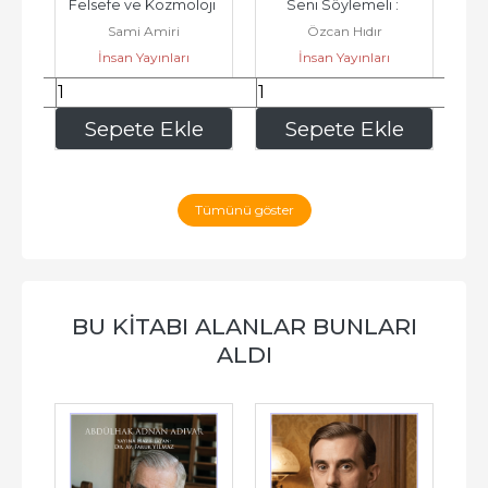
Felsefe ve Kozmoloji 
Seni Söylemeli : 
İn
Sami Amiri
Özcan Hıdır
Işığında Bir İnceleme -
Batılıların Hz. 
İnsan Yayınları
İnsan Yayınları
Muhammed'e Dair...
330
,00
232
,50
e
Sepete Ekle
Sepete Ekle
Tümünü göster
BU KITABI ALANLAR BUNLARI
ALDI