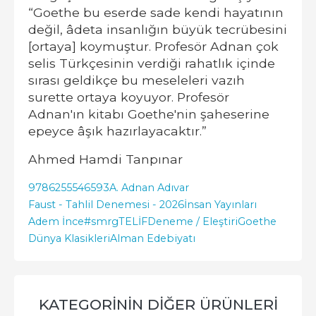
“Goethe bu eserde sade kendi hayatının
değil, âdeta insanlığın büyük tecrübesini
[ortaya] koymuştur. Profesör Adnan çok
selis Türkçesinin verdiği rahatlık içinde
sırası geldikçe bu meseleleri vazıh
surette ortaya koyuyor. Profesör
Adnan'ın kitabı Goethe'nin şaheserine
epeyce âşık hazırlayacaktır.”
Ahmed Hamdi Tanpınar
9786255546593
A. Adnan Adıvar
Faust - Tahlil Denemesi - 2026
İnsan Yayınları
Adem İnce
#smrgTELİF
Deneme / Eleştiri
Goethe
Dünya Klasikleri
Alman Edebiyatı
KATEGORININ DIĞER ÜRÜNLERI