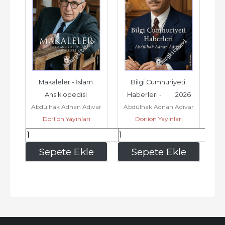
Makaleler - İslam 
Bilgi Cumhuriyeti 
Ansiklopedisi 
Haberleri -         2026
Abdülhak Adnan Adıvar
Abdülhak Adnan Adıvar
Makaleleri -         2026
Dorlion Yayınları
Dorlion Yayınları
165
,75
256
,75
Sepete Ekle
Sepete Ekle