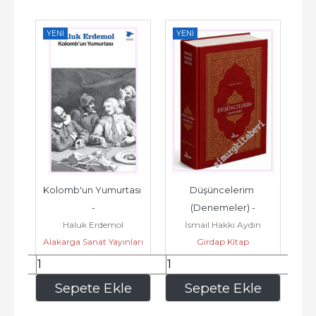
YENI
YENI
YE
i 
Kolomb'un Yumurtası 
Düşüncelerim 
Ş
mi 
-
(Denemeler) -
Haluk Erdemol
İsmail Hakkı Aydın
vi
Alakarga Sanat Yayınları
Girdap Kitap
140
,00
1.172
,50
e
Sepete Ekle
Sepete Ekle