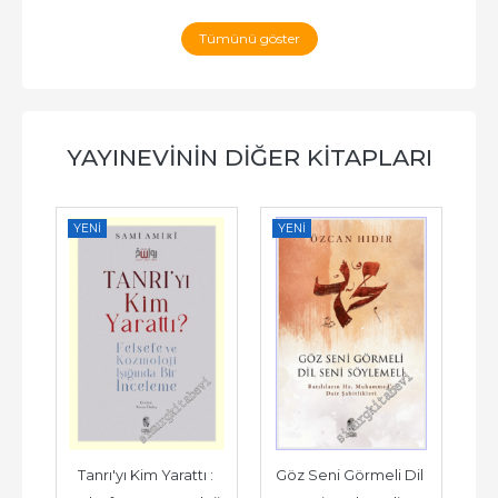
Tümünü göster
YAYINEVININ DIĞER KITAPLARI
YENI
YENI
Tanrı'yı Kim Yarattı : 
Göz Seni Görmeli Dil 
Ü