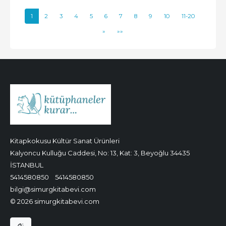
1
2
3
4
5
6
7
8
9
10
11-20
»
»»
Kitapkokusu Kültür Sanat Ürünleri
Kalyoncu Kulluğu Caddesi, No: 13, Kat: 3, Beyoğlu 34435
İSTANBUL
5414580850
5414580850
bilgi@simurgkitabevi.com
© 2026 simurgkitabevi.com