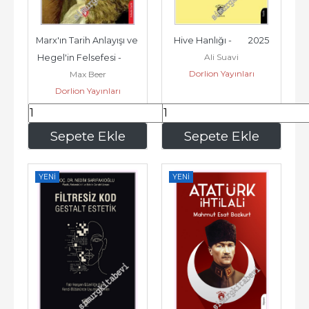
Marx'ın Tarih Anlayışı ve 
Hive Hanlığı -        2025
Ali Suavi
Hegel'in Felsefesi -        
Dorlion Yayınları
Max Beer
2022
Dorlion Yayınları
113
,10
113
,10
Sepete Ekle
Sepete Ekle
YENI
YENI