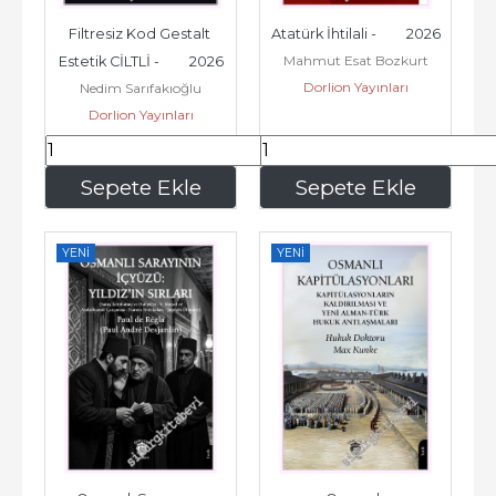
Filtresiz Kod Gestalt 
Atatürk İhtilali -         2026
Mahmut Esat Bozkurt
Estetik CİLTLİ -         2026
Dorlion Yayınları
Nedim Sarıfakıoğlu
Dorlion Yayınları
780
,00
253
,50
Sepete Ekle
Sepete Ekle
YENI
YENI