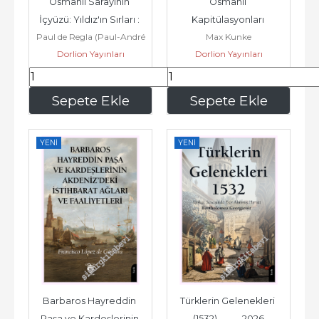
Osmanlı Sarayının 
Osmanlı 
İçyüzü: Yıldız'ın Sırları : 
Kapitülasyonları 
Paul de Regla (Paul-André
Max Kunke
Saray İstihbaratı ve...
Kapitülasyonların 
Dorlion Yayınları
Desjardin)
Dorlion Yayınları
Kaldırılması ve Yeni...
175
,50
195
,00
Sepete Ekle
Sepete Ekle
YENI
YENI
Barbaros Hayreddin 
Türklerin Gelenekleri 
Paşa ve Kardeşlerinin 
(1532) -         2026