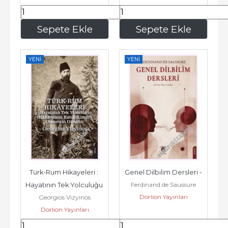
234
,00
273
,00
Sepete Ekle
Sepete Ekle
YENI
YENI
Türk-Rum Hikayeleri : 
Genel Dilbilim Dersleri -
Ferdinand de Saussure
Hayatının Tek Yolculuğu 
Dorlion Yayınları
Georgios Vizyinos
- Kardeşimin Katili 
Dorlion Yayınları
Kimdi...