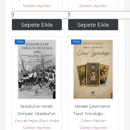
Dorlion Yayınları
Dorlion Yayınları
Desjardin)
Sultan...
143
,00
169
,00
Sepete Ekle
Sepete Ekle
YENI
YENI
İstanbul'un Yeraltı 
Meraklı Çevirmenin 
Dünyası : İstanbul'un 
Tarot Yolculuğu -         
Paul de Regla (Paul-André
Özlem Pekcan
Suç Dünyası Gizli 
2026
Dorlion Yayınları
Desjardin)
Dorlion Yayınları
Hayatları ve...