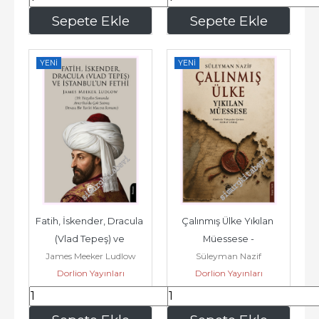
123
,50
260
,00
Sepete Ekle
Sepete Ekle
YENI
YENI
Fatih, İskender, Dracula 
Çalınmış Ülke Yıkılan 
(Vlad Tepeş) ve 
Müessese -
James Meeker Ludlow
Süleyman Nazif
İstanbul'un Fethi -
Dorlion Yayınları
Dorlion Yayınları
234
,00
113
,10