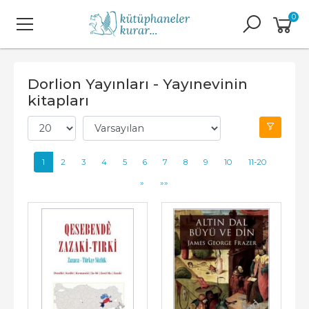
0
Dorlion Yayınları - Yayınevinin
kitapları
1
2
3
4
5
6
7
8
9
10
11-20
»
»»