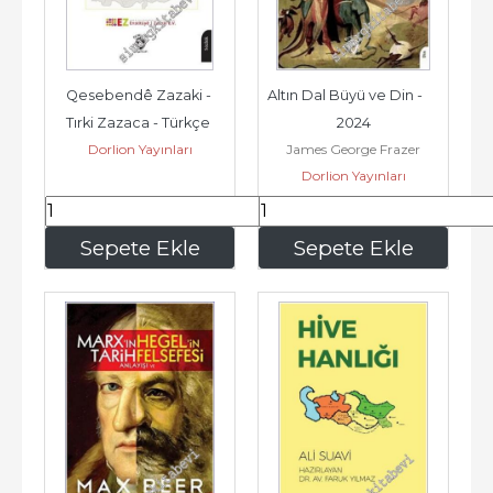
Qesebendê Zazaki - 
Altın Dal Büyü ve Din -        
Tırki Zazaca - Türkçe 
2024
Dorlion Yayınları
James George Frazer
Sözlük -        2025
Dorlion Yayınları
780
,00
607
,75
Sepete Ekle
Sepete Ekle