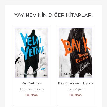
YAYINEVININ DIĞER KITAPLARI
Yeni Yetme -
Bay K. Tahliye Ediliyor -
Anna Starobinets
Matei Vişniec
Fol Kitap
Fol Kitap