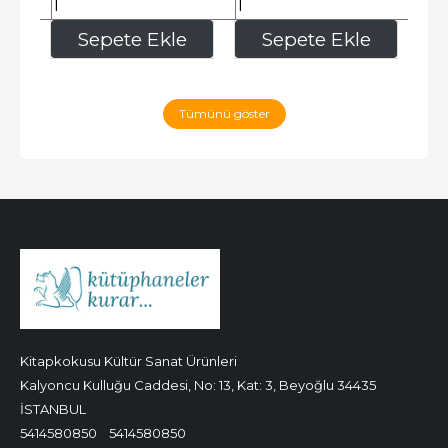
420
,00
382
,50
e
Sepete Ekle
Sepete Ekle
Tümünü göster
Kitapkokusu Kültür Sanat Ürünleri
Kalyoncu Kulluğu Caddesi, No: 13, Kat: 3, Beyoğlu 34435
İSTANBUL
5414580850
5414580850