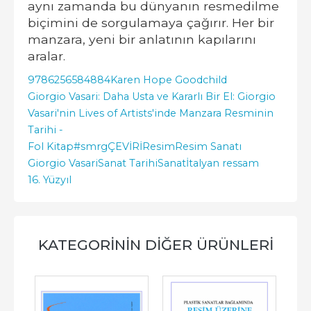
aynı zamanda bu dünyanın resmedilme
biçimini de sorgulamaya çağırır. Her bir
manzara, yeni bir anlatının kapılarını
aralar.
9786256584884
Karen Hope Goodchild
Giorgio Vasari: Daha Usta ve Kararlı Bir El: Giorgio
Vasari'nin Lives of Artists'inde Manzara Resminin
Tarihi -
Fol Kitap
#smrgÇEVİRİ
Resim
Resim Sanatı
Giorgio Vasari
Sanat Tarihi
Sanat
İtalyan ressam
16. Yüzyıl
KATEGORININ DIĞER ÜRÜNLERI