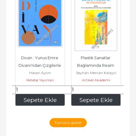
Divan : Yunus Emre 
Plastik Sanatlar 
Divanı'ndan Çizgilerle 
Bağlamında Resim 
Hasan Aycın
Seyhan Mercan Kalaycı
Seçmeler -
Üzerine Betimlemeler 
Ke
Ketebe Yayınları
Artikel Akademi
E
-
699
,30
425
,00
e
Sepete Ekle
Sepete Ekle
Tümünü göster