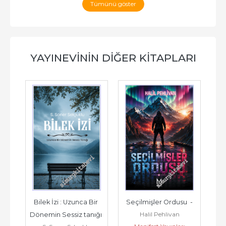
Tümünü göster
YAYINEVININ DIĞER KITAPLARI
Bilek İzi : Uzunca Bir 
Seçilmişler Ordusu  -
Is
Halil Pehlivan
Dönemin Sessiz tanığı 