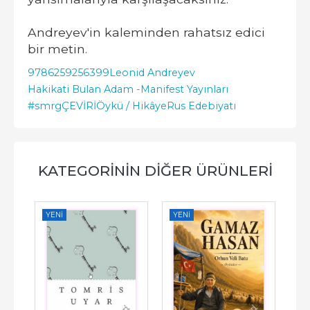
Andreyev'in kaleminden rahatsız edici
bir metin.
9786259256399
Leonid Andreyev
Hakikati Bulan Adam -
Manifest Yayınları
#smrgÇEVİRİ
Öykü / Hikâye
Rus Edebiyatı
KATEGORININ DIĞER ÜRÜNLERI
YENI
YENI
YE