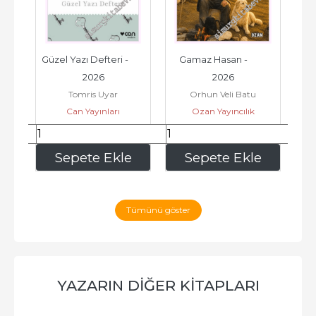
i - 
Güzel Yazı Defteri -         
Gamaz Hasan -         
2026
2026
M
Tomris Uyar
Orhun Veli Batu
Can Yayınları
Ozan Yayıncılık
135
,00
168
,00
e
Sepete Ekle
Sepete Ekle
Tümünü göster
YAZARIN DIĞER KITAPLARI