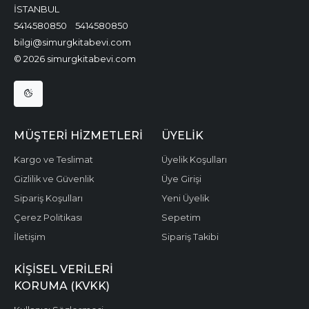
İSTANBUL
5414580850
5414580850
bilgi@simurgkitabevi.com
© 2026 simurgkitabevi.com
MÜŞTERI HIZMETLERI
ÜYELIK
Kargo ve Teslimat
Üyelik Koşulları
Gizlilik ve Güvenlik
Üye Girişi
Sipariş Koşulları
Yeni Üyelik
Çerez Politikası
Sepetim
İletişim
Sipariş Takibi
KIŞISEL VERILERI
KORUMA (KVKK)