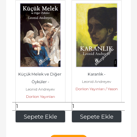
Küçük Melek ve Diğer 
Karanlık -
Yah
Leonid Andreyev
 
Öyküler -
Dorlion Yayınları / Yason
Leonid Andreyev
eri 
Dorlion Yayınları
172
,25
121
,80
e
Sepete Ekle
Sepete Ekle