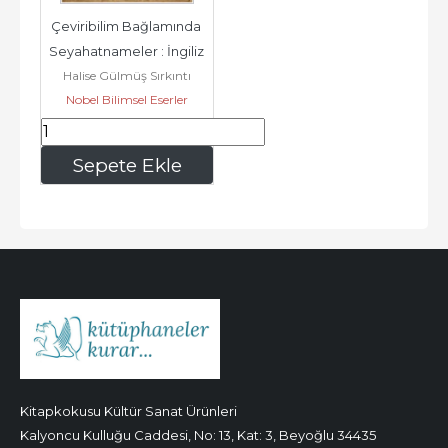
Çeviribilim Bağlamında 
Seyahatnameler : İngiliz 
Halise Gülmüş Sırkıntı
Seyahatnamelerinde 
Nobel Bilimsel Eserler
Türk...
144
,00
Sepete Ekle
Kitapkokusu Kültür Sanat Ürünleri
Kalyoncu Kulluğu Caddesi, No: 13, Kat: 3, Beyoğlu 34435