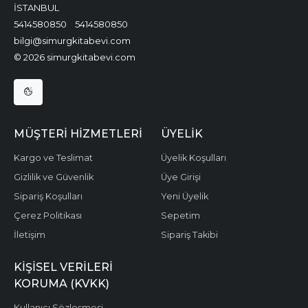
İSTANBUL
5414580850
5414580850
bilgi@simurgkitabevi.com
© 2026 simurgkitabevi.com
MÜŞTERI HIZMETLERI
ÜYELIK
Kargo ve Teslimat
Üyelik Koşulları
Gizlilik ve Güvenlik
Üye Girişi
Sipariş Koşulları
Yeni Üyelik
Çerez Politikası
Sepetim
İletişim
Sipariş Takibi
KIŞISEL VERILERI
KORUMA (KVKK)
Kullanıcı Sözleşmesi