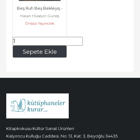
Beş Ruh Beş Bekleyiş -
Hasan Hüseyin Güneş
Önsöz Yayıncılık
126
,00
Sepete Ekle
Kitapkokusu Kültür Sanat Ürünleri
Kalyoncu Kulluğu Caddesi, No: 13, Kat: 3, Beyoğlu 34435