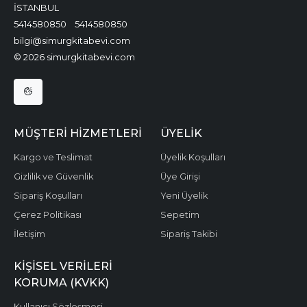
İSTANBUL
5414580850
5414580850
bilgi@simurgkitabevi.com
© 2026 simurgkitabevi.com
MÜŞTERI HIZMETLERI
ÜYELIK
Kargo ve Teslimat
Üyelik Koşulları
Gizlilik ve Güvenlik
Üye Girişi
Sipariş Koşulları
Yeni Üyelik
Çerez Politikası
Sepetim
İletişim
Sipariş Takibi
KIŞISEL VERILERI
KORUMA (KVKK)
Kullanıcı Sözleşmesi