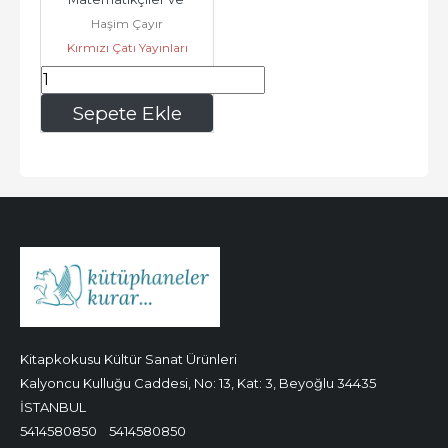
Haşim Çayır
Matematik Tarihi -
Kırmızı Çatı Yayınları
628
,00
Sepete Ekle
Kitapkokusu Kültür Sanat Ürünleri
Kalyoncu Kulluğu Caddesi, No: 13, Kat: 3, Beyoğlu 34435
İSTANBUL
5414580850
5414580850