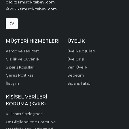
bilgi@simurgkitabevi.com
© 2026 simurgkitabevi.com
MÜŞTERI HIZMETLERI
ÜYELIK
Kargo ve Teslimat
Üyelik Koşulları
Gizlilik ve Güvenlik
Üye Girişi
Sipariş Koşulları
Yeni Üyelik
Çerez Politikası
Sepetim
İletişim
Sipariş Takibi
KIŞISEL VERILERI
KORUMA (KVKK)
Kullanıcı Sözleşmesi
Ön Bilgilendirme Formu ve