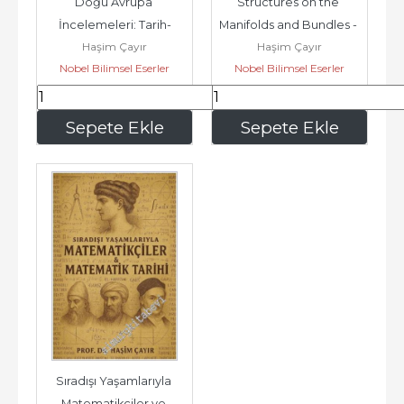
Doğu Avrupa 
Structures on the 
İncelemeleri: Tarih-
Manifolds and Bundles - 
Haşim Çayır
Haşim Çayır
Siyaset-Hukuk -
Lift Problems -
Nobel Bilimsel Eserler
Nobel Bilimsel Eserler
240
,00
556
,80
Sepete Ekle
Sepete Ekle
Sıradışı Yaşamlarıyla 
Matematikçiler ve 