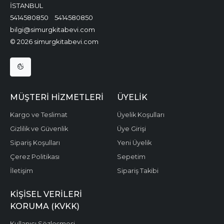
İSTANBUL
5414580850
5414580850
bilgi@simurgkitabevi.com
© 2026 simurgkitabevi.com
MÜŞTERI HIZMETLERI
ÜYELIK
Kargo ve Teslimat
Üyelik Koşulları
Gizlilik ve Güvenlik
Üye Girişi
Sipariş Koşulları
Yeni Üyelik
Çerez Politikası
Sepetim
İletişim
Sipariş Takibi
KIŞISEL VERILERI
KORUMA (KVKK)
Kullanıcı Sözleşmesi