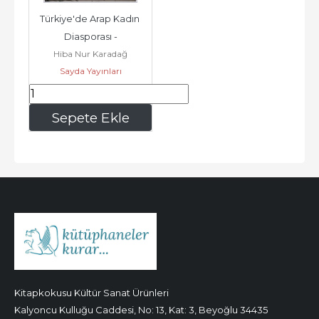
Türkiye'de Arap Kadın 
Diasporası -
Hiba Nur Karadağ
Sayda Yayınları
441
,00
Sepete Ekle
Kitapkokusu Kültür Sanat Ürünleri
Kalyoncu Kulluğu Caddesi, No: 13, Kat: 3, Beyoğlu 34435