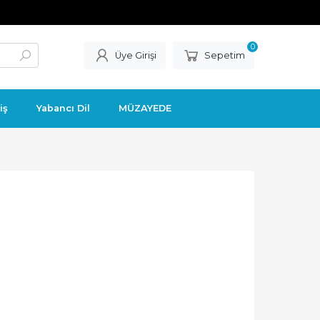
0
Üye Girişi
Sepetim
iş
Yabancı Dil
MÜZAYEDE