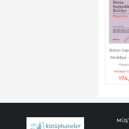
Bütün Sapkı
Reddiye -  
Hippo
Ketebe Y
174
MÜŞT