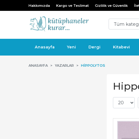
Hakkımızda
Kargo ve Teslimat
Gizlilik ve Güvenlik
İle
Anasayfa
Yeni
Dergi
Kitabevi
ANASAYFA
YAZARLAR
HIPPOLYTOS
Hippo