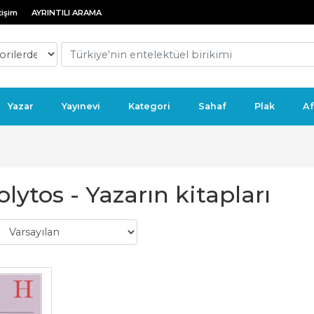
tişim
AYRINTILI ARAMA
Yazar
Yayınevi
Kategori
Sahaf
Plak
Af
lytos - Yazarın kitapları