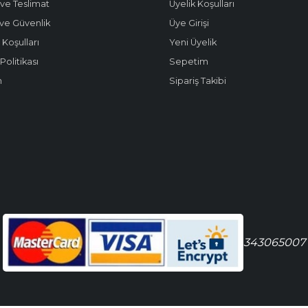
ve Teslimat
Üyelik Koşulları
k ve Güvenlik
Üye Girişi
 Koşulları
Yeni Üyelik
olitikası
Sepetim
m
Sipariş Takibi
343065007