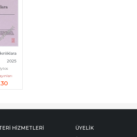
nlıklara 
      2025
lytos
ayınları
,30
ERI HIZMETLERI
ÜYELIK