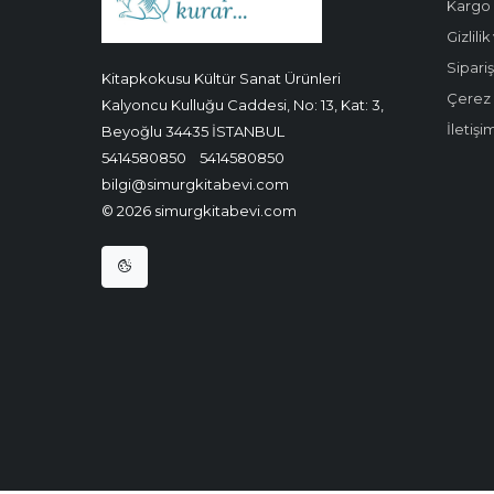
Kargo 
Gizlili
Sipariş
Kitapkokusu Kültür Sanat Ürünleri
Çerez P
Kalyoncu Kulluğu Caddesi, No: 13, Kat: 3,
İletişi
Beyoğlu 34435 İSTANBUL
5414580850
5414580850
bilgi@simurgkitabevi.com
© 2026 simurgkitabevi.com