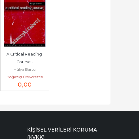
A Critical Reading 
Course -
Hülya Bartu
Boğaziçi Üniversitesi
0
,00
Yayınevi
KIŞISEL VERILERI KORUMA
(KVKK)