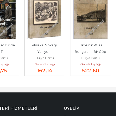
et Bir de 
Aksakal Sokağı 
Filibe'nin Atlas 
T  -
Yanıyor -
Bohçaları - Bir Göç 
Bartu
Hülya Bartu
Hülya Bartu
Romanı -
taplığı
Gece Kitaplığı
Gece Kitaplığı
,75
162
,14
522
,60
ERI HIZMETLERI
ÜYELIK