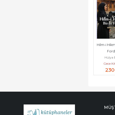
Hilm-i Hikm
Ford 
Hülya 
Gece Ki
230
MÜŞT