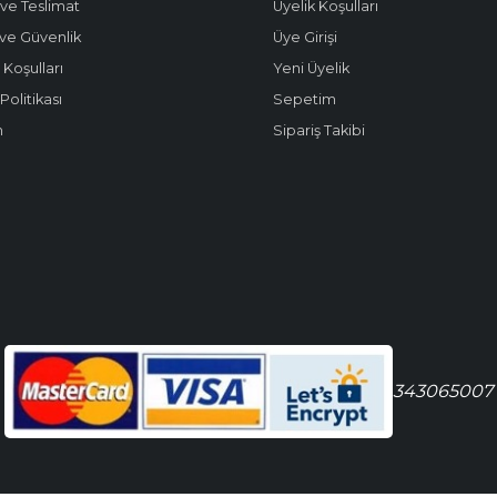
ve Teslimat
Üyelik Koşulları
k ve Güvenlik
Üye Girişi
 Koşulları
Yeni Üyelik
olitikası
Sepetim
m
Sipariş Takibi
343065007