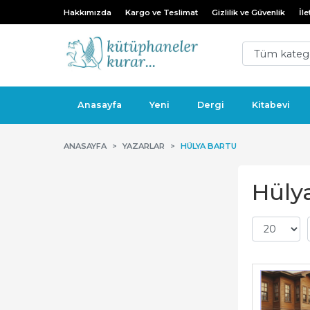
Hakkımızda
Kargo ve Teslimat
Gizlilik ve Güvenlik
İle
Anasayfa
Yeni
Dergi
Kitabevi
ANASAYFA
YAZARLAR
HÜLYA BARTU
Hülya