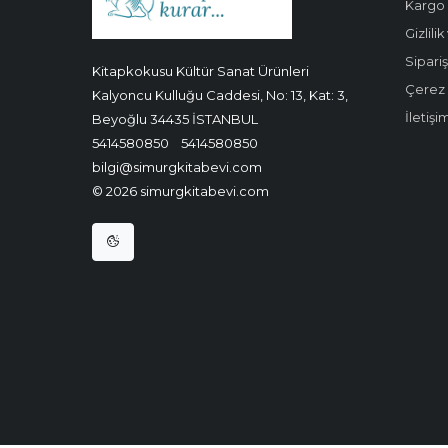
Kargo 
Gizlili
Sipariş
Kitapkokusu Kültür Sanat Ürünleri
Çerez P
Kalyoncu Kulluğu Caddesi, No: 13, Kat: 3,
İletişi
Beyoğlu 34435 İSTANBUL
5414580850
5414580850
bilgi@simurgkitabevi.com
© 2026 simurgkitabevi.com